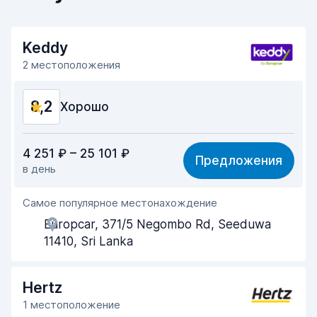
Keddy
2 местоположения
8,2
Хорошо
Соотношение цена/качество
8,1
4 251 ₽ – 25 101 ₽
Предложения
в день
Простота поиска
8,2
Самое популярное местонахождение
Помощь агентов
8,1
Europcar, 371/5 Negombo Rd, Seeduwa
Скорость получения
8,0
11410, Sri Lanka
Скорость возврата
8,3
Hertz
Чистота машины
8,4
1 местоположение