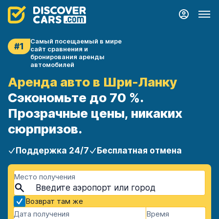
Самый посещаемый в мире
#1
сайт сравнения и
бронирования аренды
автомобилей
Аренда авто в Шри-Ланку
Сэкономьте до 70 %.
Прозрачные цены, никаких
сюрпризов.
Поддержка 24/7
Бесплатная отмена
Место получения
Возврат там же
Дата получения
Время