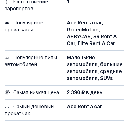
✈️
Расположение
1
аэропортов
🔥
Популярные
Ace Rent a car,
прокатчики
GreenMotion,
ABBYCAR, SR Rent A
Car, Elite Rent A Car
🚗
Популярные типы
Маленькие
автомобилей
автомобили, большие
автомобили, средние
автомобили, SUVs
🤑
Самая низкая цена
2 390 ₽ в день
👛
Самый дешевый
Ace Rent a car
прокатчик