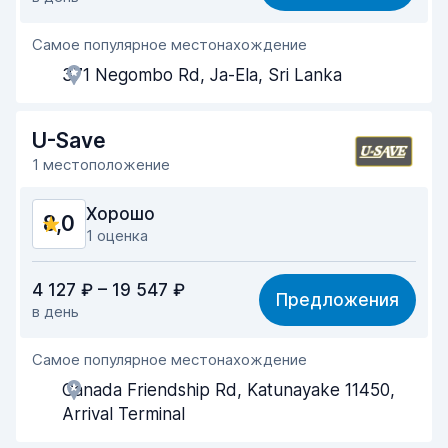
Простота поиска
8,2
Самое популярное местонахождение
Помощь агентов
7,8
371 Negombo Rd, Ja-Ela, Sri Lanka
Скорость получения
7,9
Скорость возврата
8,1
U-Save
1 местоположение
Чистота машины
7,9
Хорошо
8,0
Состояние машины
8,0
1 оценка
Соотношение цена/качество
8,0
4 127 ₽ – 19 547 ₽
Предложения
в день
Простота поиска
8,2
Самое популярное местонахождение
Помощь агентов
8,0
Canada Friendship Rd, Katunayake 11450,
Скорость получения
8,0
Arrival Terminal