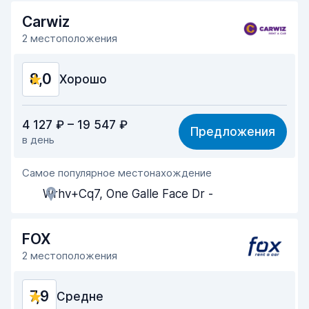
Скорость возврата
8,2
Carwiz
Чистота машины
7,9
2 местоположения
Состояние машины
8,0
8,0
Хорошо
Соотношение цена/качество
7,8
4 127 ₽ – 19 547 ₽
Предложения
в день
Простота поиска
8,2
Самое популярное местонахождение
Помощь агентов
7,9
Wrhv+Cq7, One Galle Face Dr -
Скорость получения
8,0
Скорость возврата
8,2
FOX
2 местоположения
Чистота машины
7,8
7,9
Состояние машины
Средне
7,8