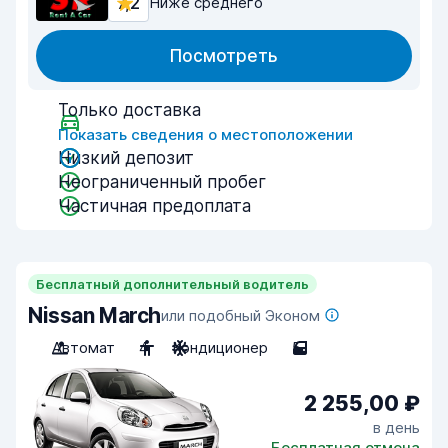
7,2
Ниже среднего
Посмотреть
Только доставка
Показать сведения о местоположении
Низкий депозит
Неограниченный пробег
Частичная предоплата
Бесплатный дополнительный водитель
Nissan March
или подобный Эконом
Автомат
4
Кондиционер
5
2 255,00 ₽
в день
Бесплатная отмена