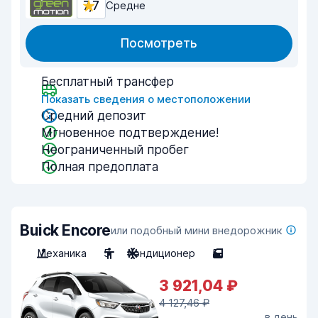
7,7
Средне
Посмотреть
Бесплатный трансфер
Показать сведения о местоположении
Средний депозит
Мгновенное подтверждение!
Неограниченный пробег
Полная предоплата
Buick Encore
или подобный мини внедорожник
Механика
5
Кондиционер
5
3 921,04 ₽
4 127,46 ₽
в день