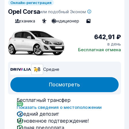
Онлайн-регистрация
Opel Corsa
или подобный Эконом
Механика
5
Кондиционер
5
642,91 ₽
в день
Бесплатная отмена
7,8
Средне
Посмотреть
Бесплатный трансфер
Показать сведения о местоположении
Средний депозит
Мгновенное подтверждение!
Полная предоплата