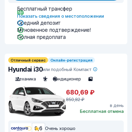
Бесплатный трансфер
Показать сведения о местоположении
Средний депозит
Мгновенное подтверждение!
Полная предоплата
Отличный сервис
Онлайн-регистрация
Hyundai i30
или подобный Компакт
Механика
5
Кондиционер
5
680,69 ₽
850,82 ₽
в день
Бесплатная отмена
8,6
Очень хорошо