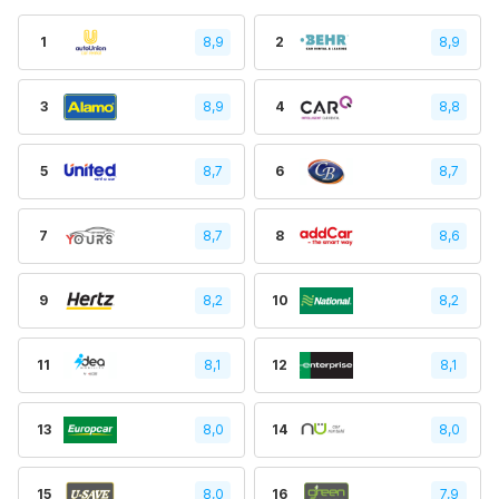
1
8,9
2
8,9
3
8,9
4
8,8
5
8,7
6
8,7
7
8,7
8
8,6
9
8,2
10
8,2
11
8,1
12
8,1
13
8,0
14
8,0
15
8,0
16
7,9