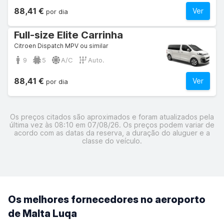
88,41 €
Ver
por dia
Full-size Elite Carrinha
Citroen Dispatch MPV ou similar
9
5
A/C
Auto.
88,41 €
Ver
por dia
Os preços citados são aproximados e foram atualizados pela
última vez às 08:10 em 07/08/26. Os preços podem variar de
acordo com as datas da reserva, a duração do aluguer e a
classe do veículo.
Os melhores fornecedores no aeroporto
de Malta Luqa