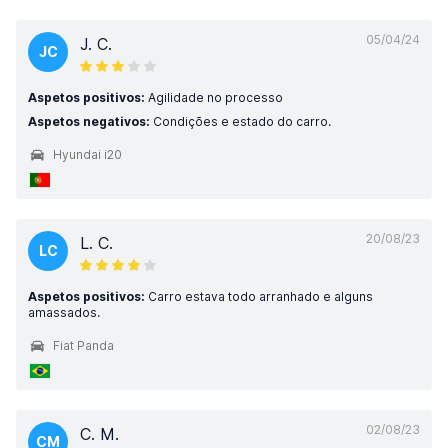
05/04/24
J. C.
JC
Aspetos positivos:
Agilidade no processo
Aspetos negativos:
Condições e estado do carro.
Hyundai i20
20/08/23
L. C.
LC
Aspetos positivos:
Carro estava todo arranhado e alguns
amassados.
Fiat Panda
02/08/23
C. M.
CM