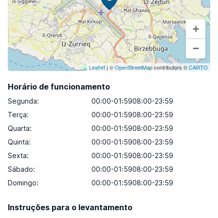
+
−
Leaflet
| ©
OpenStreetMap
contributors ©
CARTO
Horário de funcionamento
Segunda
:
00:00-01:5908:00-23:59
Terça
:
00:00-01:5908:00-23:59
Quarta
:
00:00-01:5908:00-23:59
Quinta
:
00:00-01:5908:00-23:59
Sexta
:
00:00-01:5908:00-23:59
Sábado
:
00:00-01:5908:00-23:59
Domingo
:
00:00-01:5908:00-23:59
Instruções para o levantamento