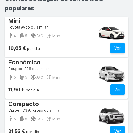
populares
Mini
Toyota Aygo ou similar
4
5
A/C
Man.
10,65 €
Ver
por dia
Económico
Peugeot 208 ou similar
5
5
A/C
Man.
11,90 €
Ver
por dia
Compacto
Citroen C3 Aircross ou similar
5
5
A/C
Man.
21,53 €
Ver
por dia