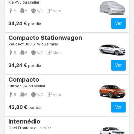
Kia PV5 ou similar
5
5
A/C
Auto.
34,24 €
Ver
por dia
Compacto Stationwagon
Peugeot 308 STW ou similar
5
5
A/C
Man.
34,24 €
Ver
por dia
Compacto
Citroen C4 ou similar
5
5
A/C
Auto.
42,80 €
Ver
por dia
Intermédio
Opel Frontera ou similar