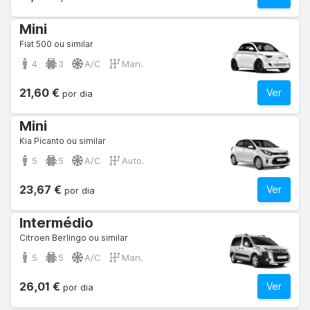
Mini
Fiat 500 ou similar
4
3
A/C
Man.
21,60 €
Ver
por dia
Mini
Kia Picanto ou similar
5
5
A/C
Auto.
23,67 €
Ver
por dia
Intermédio
Citroen Berlingo ou similar
5
5
A/C
Man.
26,01 €
Ver
por dia