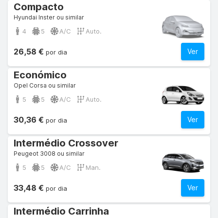
Compacto
Hyundai Inster ou similar
4
5
A/C
Auto.
26,58 €
Ver
por dia
Económico
Opel Corsa ou similar
5
5
A/C
Auto.
30,36 €
Ver
por dia
Intermédio Crossover
Peugeot 3008 ou similar
5
5
A/C
Man.
33,48 €
Ver
por dia
Intermédio Carrinha