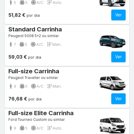
5
5
A/C
Auto.
51,82 €
Ver
por dia
Standard Carrinha
Peugeot 5008 5+2 ou similar
7
5
A/C
Man.
59,03 €
Ver
por dia
Full-size Carrinha
Peugeot Traveller ou similar
9
5
A/C
Man.
76,68 €
Ver
por dia
Full-size Elite Carrinha
Ford Tourneo Custom ou similar
9
5
A/C
Auto.