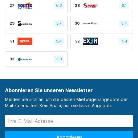
27
6,3
28
6,1
29
5,7
30
5,4
31
5,4
32
4,4
33
3,3
Abonnieren Sie unseren Newsletter
Melden Sie sich an, um die besten Mietwagenangebote per
Mail zu erhalten! Kein Spam, nur exklusive Angebote!
Abonnieren