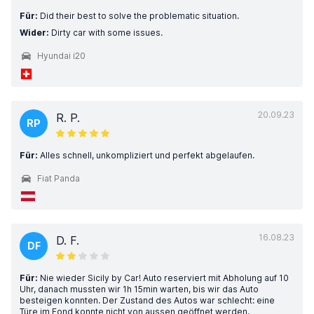
Für:
Did their best to solve the problematic situation.
Wider:
Dirty car with some issues.
Hyundai i20
20.09.23
R. P.
RP
Für:
Alles schnell, unkompliziert und perfekt abgelaufen.
Fiat Panda
16.08.23
D. F.
DF
Für:
Nie wieder Sicily by Car! Auto reserviert mit Abholung auf 10
Uhr, danach mussten wir 1h 15min warten, bis wir das Auto
besteigen konnten. Der Zustand des Autos war schlecht: eine
Türe im Fond konnte nicht von aussen geöffnet werden,