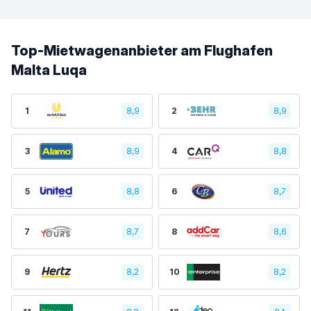
Top-Mietwagenanbieter am Flughafen
Malta Luqa
1
8,9
2
8,9
3
8,9
4
8,8
5
8,8
6
8,7
7
8,7
8
8,6
9
8,2
10
8,2