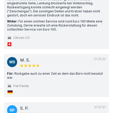
eingedrückte Seite, Lenkung blockierte bei Volleinschlag,
Rückwärtsgang konnte schlecht eingelegt werden
("Zwischengas"). Die sonstigen Dellen und Kratzer haben nicht
gestört, doch ein seriöser Eindruck ist das nicht.
Wider:
Für einen solchen Service sind rund Euro 190 Miete eine
Zumutung. Gerne erwarte ich eine Rückerstattung für diesen
schlechten Service von Euro 100.
Citroen C3
01.05.22
M. S.
MS
Für:
Rückgabe auch zu einer Zeit an dem das Büro nicht besetzt
war
Fiat Panda
27.07.21
S. P.
SP