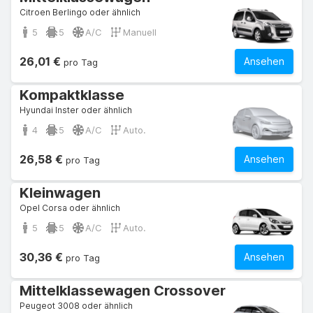
Citroen Berlingo oder ähnlich
5
5
A/C
Manuell
26,01 €
Ansehen
pro Tag
Kompaktklasse
Hyundai Inster oder ähnlich
4
5
A/C
Auto.
26,58 €
Ansehen
pro Tag
Kleinwagen
Opel Corsa oder ähnlich
5
5
A/C
Auto.
30,36 €
Ansehen
pro Tag
Mittelklassewagen Crossover
Peugeot 3008 oder ähnlich