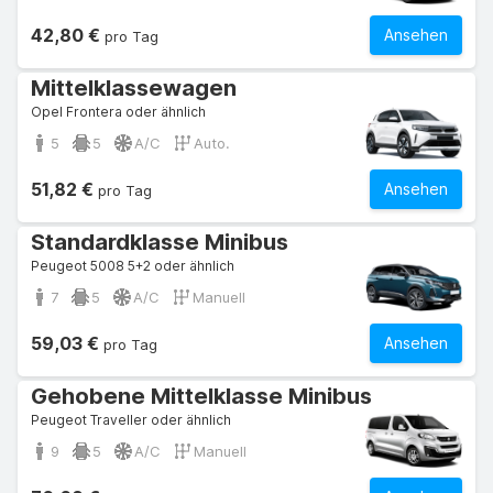
42,80 €
Ansehen
pro Tag
Mittelklassewagen
Opel Frontera oder ähnlich
5
5
A/C
Auto.
51,82 €
Ansehen
pro Tag
Standardklasse Minibus
Peugeot 5008 5+2 oder ähnlich
7
5
A/C
Manuell
59,03 €
Ansehen
pro Tag
Gehobene Mittelklasse Minibus
Peugeot Traveller oder ähnlich
9
5
A/C
Manuell