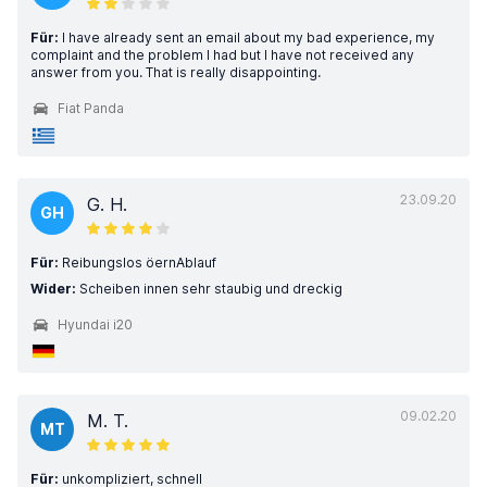
Für:
I have already sent an email about my bad experience, my
complaint and the problem I had but I have not received any
answer from you. That is really disappointing.
Fiat Panda
23.09.20
G. H.
GH
Für:
Reibungslos öernAblauf
Wider:
Scheiben innen sehr staubig und dreckig
Hyundai i20
09.02.20
M. T.
MT
Für:
unkompliziert, schnell