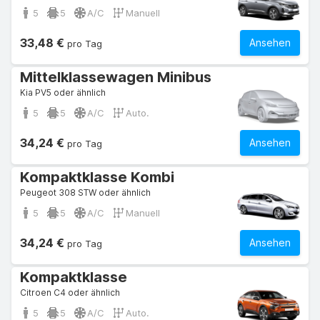
5
5
A/C
Manuell
33,48 €
Ansehen
pro Tag
Mittelklassewagen Minibus
Kia PV5 oder ähnlich
5
5
A/C
Auto.
34,24 €
Ansehen
pro Tag
Kompaktklasse Kombi
Peugeot 308 STW oder ähnlich
5
5
A/C
Manuell
34,24 €
Ansehen
pro Tag
Kompaktklasse
Citroen C4 oder ähnlich
5
5
A/C
Auto.