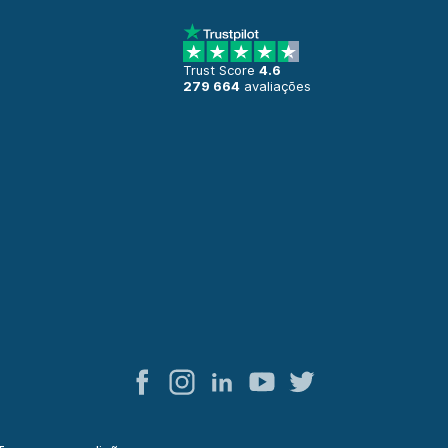
Trust Score
4.6
279 664
avaliações