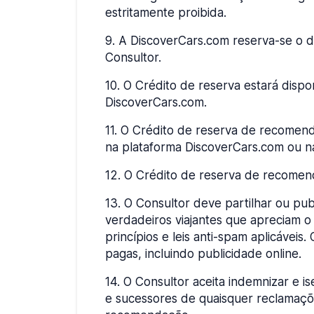
estritamente proibida.
9
.
A DiscoverCars.com reserva-se o dir
Consultor.
10
.
O Crédito de reserva estará dispon
DiscoverCars.com.
11
.
O Crédito de reserva de recomenda
na plataforma DiscoverCars.com ou n
12
.
O Crédito de reserva de recomenda
13
.
O Consultor deve partilhar ou pu
verdadeiros viajantes que apreciam o
princípios e leis anti-spam aplicávei
pagas, incluindo publicidade online.
14
.
O Consultor aceita indemnizar e is
e sucessores de quaisquer reclamaçõ