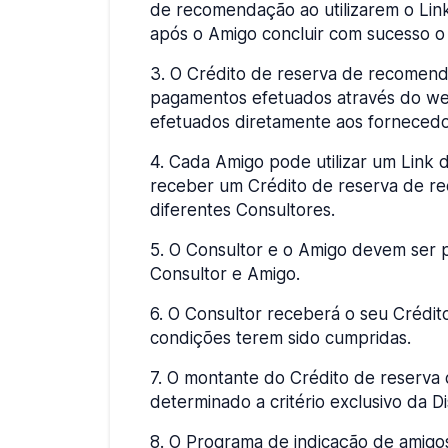
de recomendação ao utilizarem o Lin
após o Amigo concluir com sucesso o
3
.
O Crédito de reserva de recomenda
pagamentos efetuados através do web
efetuados diretamente aos fornecedo
4
.
Cada Amigo pode utilizar um Link 
receber um Crédito de reserva de re
diferentes Consultores.
5
.
O Consultor e o Amigo devem ser 
Consultor e Amigo.
6
.
O Consultor receberá o seu Crédit
condições terem sido cumpridas.
7
.
O montante do Crédito de reserva
determinado a critério exclusivo da D
8
.
O Programa de indicação de amigos 