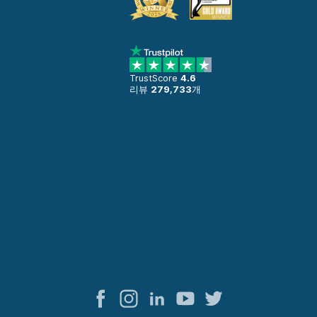
TrustScore
4.6
리뷰
279,733
개