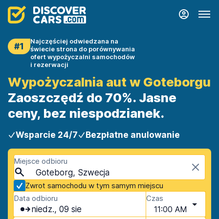
Najczęściej odwiedzana na
#1
świecie strona do porównywania
ofert wypożyczalni samochodów
i rezerwacji
Wypożyczalnia aut w Goteborgu
Zaoszczędź do 70%. Jasne
ceny, bez niespodzianek.
Wsparcie 24/7
Bezpłatne anulowanie
Miejsce odbioru
Goteborg, Szwecja
Zwrot samochodu w tym samym miejscu
Data odbioru
Czas
niedz., 09 sie
11:00 AM