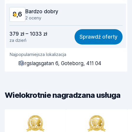
Bardzo dobry
8,6
2 oceny
Stosunek jakości do ceny
8,4
379 zł – 1033 zł
Sprawdź oferty
za dzień
Łatwość znalezienia
8,2
Najpopularniejsza lokalizacja
Pomocność przedstawiciela
8,8
Bergslagsgatan 6, Goteborg, 411 04
Szybkość odbioru
8,0
Szybkość zwrotu
8,2
Wielokrotnie nagradzana usługa
Czystość samochodu
9,4
Stan samochodu
9,1