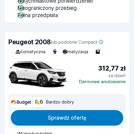
Natychmiastowe potwierdzenie!
Nieograniczony przebieg
Pełna przedpłata
Peugeot 2008
lub podobne Compact
Automatyczna
5
Klimatyzacja
5
312,77 zł
za dzień
Darmowe anulowanie
8,6
Bardzo dobry
Sprawdź ofertę