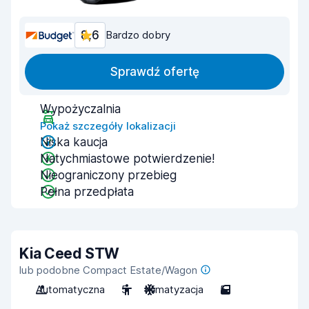
8,6
Bardzo dobry
Sprawdź ofertę
Wypożyczalnia
Pokaż szczegóły lokalizacji
Niska kaucja
Natychmiastowe potwierdzenie!
Nieograniczony przebieg
Pełna przedpłata
Kia Ceed STW
lub podobne Compact Estate/Wagon
Automatyczna
5
Klimatyzacja
5