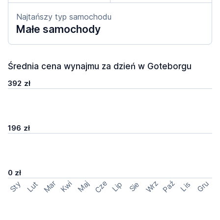
Najtańszy typ samochodu
Małe samochody
Średnia cena wynajmu za dzień w Goteborgu
392 zł
196 zł
0 zł
Cze
Mar
Wrz
Paź
Kwi
Maj
Gru
Sty
Lut
Lip
Sie
Lis