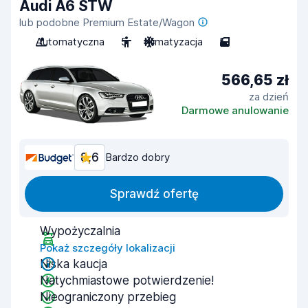
Audi A6 STW
lub podobne Premium Estate/Wagon
Automatyczna
5
Klimatyzacja
5
566,65 zł
za dzień
Darmowe anulowanie
8,6
Bardzo dobry
Sprawdź ofertę
Wypożyczalnia
Pokaż szczegóły lokalizacji
Niska kaucja
Natychmiastowe potwierdzenie!
Nieograniczony przebieg