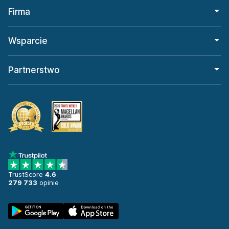
Firma
Wsparcie
Partnerstwo
TrustScore
4.6
279 733
opinie