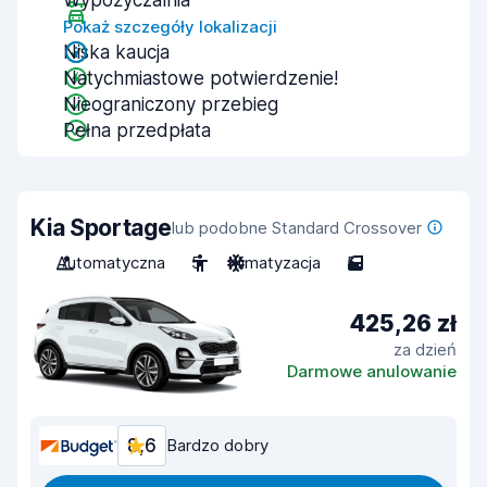
Wypożyczalnia
Pokaż szczegóły lokalizacji
Niska kaucja
Natychmiastowe potwierdzenie!
Nieograniczony przebieg
Pełna przedpłata
Kia Sportage
lub podobne Standard Crossover
Automatyczna
5
Klimatyzacja
5
425,26 zł
za dzień
Darmowe anulowanie
8,6
Bardzo dobry