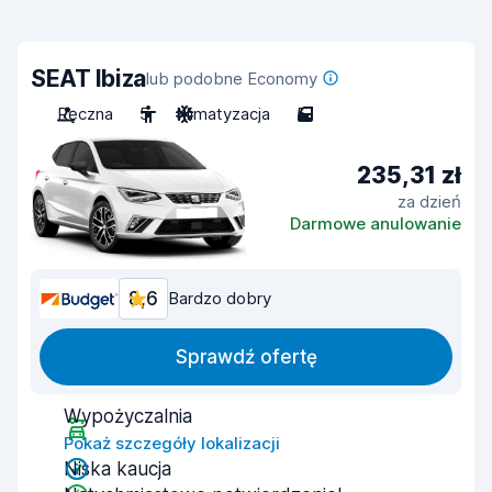
SEAT Ibiza
lub podobne Economy
Ręczna
5
Klimatyzacja
5
235,31 zł
za dzień
Darmowe anulowanie
8,6
Bardzo dobry
Sprawdź ofertę
Wypożyczalnia
Pokaż szczegóły lokalizacji
Niska kaucja