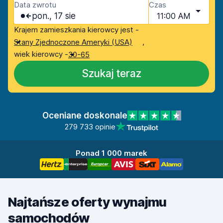
Data zwrotu
Czas
pon., 17 sie
11:00 AM
Krajem zamieszkania kierowcy jest -
,
Stany Zjednoczone Ameryki (USA)
wiek kierowcy -
30-65
Szukaj teraz
Oceniane doskonale
279 733 opinie
Ponad 1 000 marek
Najtańsze oferty wynajmu
samochodów