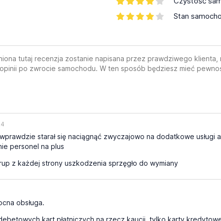
Czystość sa
Stan samoch
a tutaj recenzja zostanie napisana przez prawdziwego klienta, ni
 opinii po zwrocie samochodu. W ten sposób będziesz mieć pewnoś
24
 wprawdzie starał się naciągnąć zwyczajowo na dodatkowe usługi a
ie personel na plus
up z każdej strony uszkodzenia sprzęgło do wymiany
cna obsługa.
debetowych kart płatniczych na rzecz kaucji, tylko karty kredyt