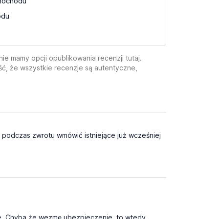
mochodu
odu
e mamy opcji opublikowania recenzji tutaj.
ć, że wszystkie recenzje są autentyczne,
 podczas zwrotu wmówić istniejące już wcześniej
owe. Chyba że wezmę ubezpieczenie, to wtedy