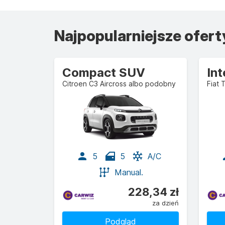
Najpopularniejsze ofer
Compact SUV
In
Citroen C3 Aircross albo podobny
Fiat 
5
5
A/C
Manual.
228,34 zł
za dzień
Podgląd