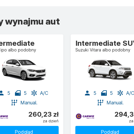
ty wynajmu aut
termediate
Intermediate S
Tipo albo podobny
Suzuki Vitara albo podobny
5
5
A/C
5
5
A/
Manual.
Manual.
260,23 zł
294,3
za dzień
za
Podgląd
Podgląd