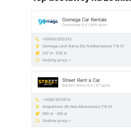
Gomega Car Rentals
Doskonały 9,4 / 909 opinii
+306933252333
Gomega, Leof. Ikarou 83, N.Alikarnassos 716 01
237 zł - 535 zł
Godziny pracy
Street Rent a Car
Bardzo dobry 8,9 / 67 opinii
+302813015014
Anapafseos 28, Nea Alikarnassos 716 01
280 zł - 420 zł
Godziny pracy