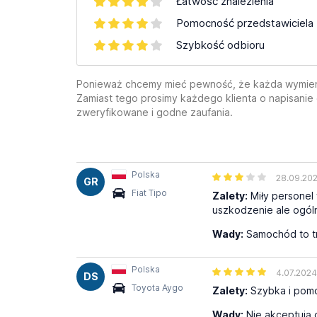
Łatwość znalezienia
Pomocność przedstawiciela
Szybkość odbioru
Ponieważ chcemy mieć pewność, że każda wymienion
Zamiast tego prosimy każdego klienta o napisanie
zweryfikowane i godne zaufania.
Polska
28.09.20
GR
Fiat Tipo
Zalety:
Miły personel
uszkodzenie ale ogóln
Wady:
Samochód to tr
Polska
4.07.2024
DS
Toyota Aygo
Zalety:
Szybka i pomo
Wady:
Nie akceptują 