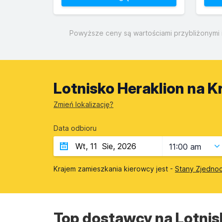
Powyższe ceny są wartościami przybliżonymi i
Lotnisko Heraklion na Kr
Zmień lokalizację?
Data odbioru
11:00 am
Krajem zamieszkania kierowcy jest -
Stany Zjedno
Top dostawcy na Lotnisk