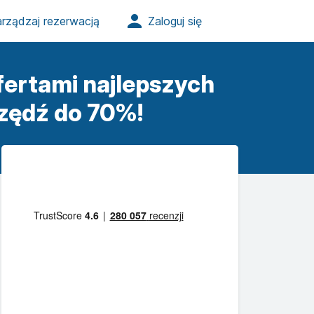
fertami najlepszych
zędź do 70%!