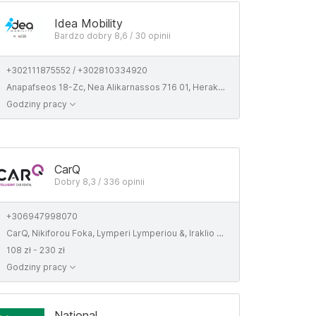
Idea Mobility
Bardzo dobry 8,6 / 30 opinii
+302111875552 / +302810334920
Anapafseos 18-Zc, Nea Alikarnassos 716 01, Heraklion
Godziny pracy
CarQ
Dobry 8,3 / 336 opinii
+306947998070
CarQ, Nikiforou Foka, Lymperi Lymperiou &, Iraklio 716 01
108 zł - 230 zł
Godziny pracy
National