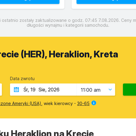
 ostatnio zostały zaktualizowane o godz. 07:45 7.08.2026. Ceny mo
długości wynajmu i kategorii samochodu.
ecie (HER), Heraklion, Kreta
Data zwrotu
11:00 am
czone Ameryki (USA)
, wiek kierowcy -
30-65
u Heraklion na Krecie