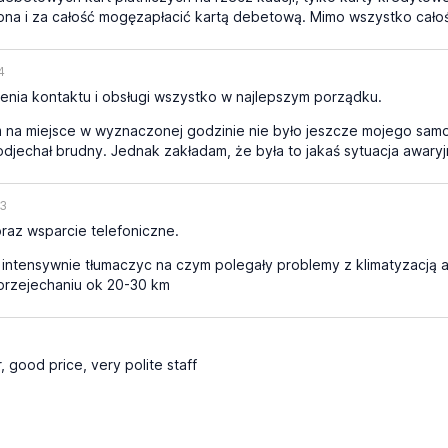
ebna i za całość mogęzapłacić kartą debetową. Mimo wszystko całoś
4
enia kontaktu i obsługi wszystko w najlepszym porządku.
na miejsce w wyznaczonej godzinie nie było jeszcze mojego samoc
echał brudny. Jednak zakładam, że była to jakaś sytuacja awaryjn
23
raz wsparcie telefoniczne.
intensywnie tłumaczyc na czym polegały problemy z klimatyzacją a
 przejechaniu ok 20-30 km
 good price, very polite staff