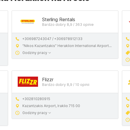
Sterling Rentals
Bardzo dobry 8,9 / 363 opinie
+306987243047 / +306978912133
“Nikos Kazantzakis” Heraklion International Airport (Her), Iraklio 716 01, Greece
Godziny pracy
Flizzr
Bardzo dobry 8,9 / 10 opinii
+302810280915
Kazantzakis Airport, Iraklio 715 00
Godziny pracy