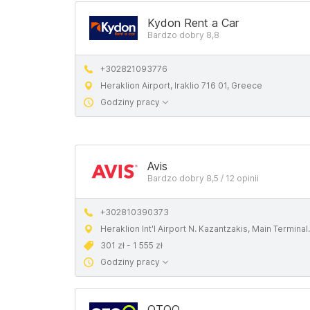
Kydon Rent a Car
Bardzo dobry 8,8
+302821093776
Heraklion Airport, Iraklio 716 01, Greece
Godziny pracy
Avis
Bardzo dobry 8,5 / 12 opinii
+302810390373
Heraklion Int'l Airport N. Kazantzakis, Main Terminal, 716 01, Greece
301 zł - 1 555 zł
Godziny pracy
OTOQ