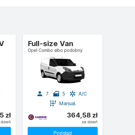
UV
Full-size Van
Opel Combo albo podobny
C
7
5
A/C
Manual.
5 zł
364,58 zł
 dzień
za dzień
Podgląd