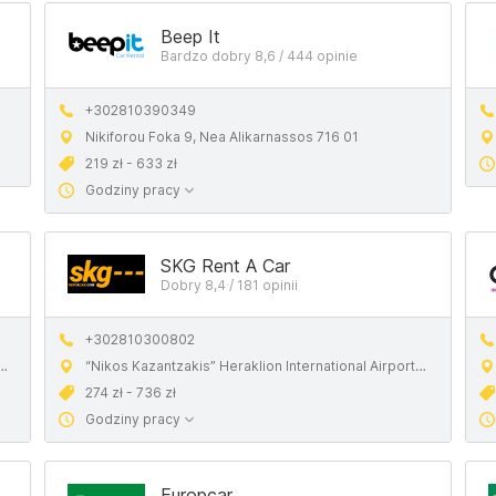
Beep It
Bardzo dobry 8,6 / 444 opinie
+302810390349
Nikiforou Foka 9, Nea Alikarnassos 716 01
219 zł - 633 zł
Godziny pracy
SKG Rent A Car
Dobry 8,4 / 181 opinii
+302810300802
“Nikos Kazantzakis” Heraklion International Airport (Her), Iraklio 716 01, Greece
274 zł - 736 zł
Godziny pracy
Europcar