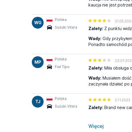
kaucja nie jest potrz
Polska
21.05.202
WG
Suzuki Vitara
Zalety:
Z punktu widz
Wady:
Gdy przybyłem 
Ponadto samochód podj
Polska
23.07.20
MP
Fiat Tipo
Zalety:
Miła obsługa o
Wady:
Musiałem dość 
zaczynała działać po
Polska
2.11.2022
TJ
Suzuki Vitara
Zalety:
Brand new car,
Więcej