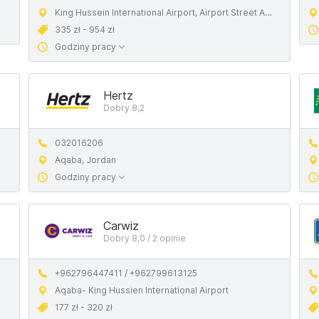
King Hussein International Airport, Airport Street Aqaba, 77110 Aqaba
335 zł - 954 zł
Godziny pracy
Hertz
Dobry 8,2
032016206
Aqaba, Jordan
Godziny pracy
Carwiz
Dobry 8,0 / 2 opinie
+962796447411 / +962799613125
Aqaba- King Hussien International Airport
177 zł - 320 zł