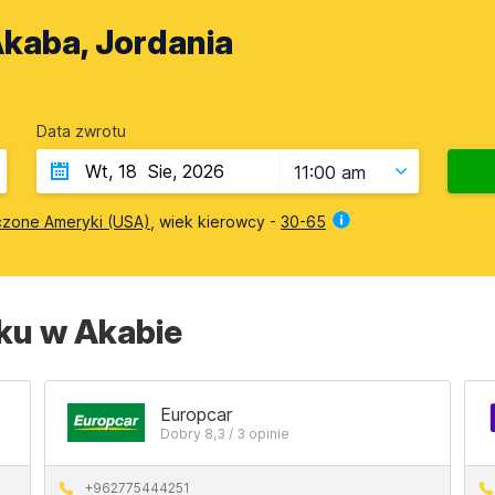
Akaba, Jordania
Data zwrotu
11:00 am
czone Ameryki (USA)
, wiek kierowcy -
30-65
ku w Akabie
Europcar
Dobry 8,3 / 3 opinie
+962775444251