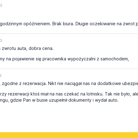
23
odzinnym opóźnieniem. Brak biura. Długie oczekiwanie na zwrot 
23
 zwrotu auta, dobra cena.
my na pojawienie się pracownika wypożyczalni z samochodem,
3
zgodne z rezerwacja. Nikt nie naciągał nas na dodatkowe ubezpiec
rzy rezerwacji ktoś miał na nas czekać na lotnisku. Tak nie było, al
ngu, gdzie Pan w busie uzupełnił dokumenty i wydał auto.