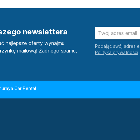
aszego newslettera
ać najlepsze oferty wynajmu
Podając swój adres e
rzynkę mailową! Żadnego spamu,
huraya Car Rental