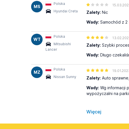
Polska
15.03.20
MS
Hyundai Creta
Zalety:
Nic
Wady:
Samochód z 2 g
Polska
13.02.20
WT
Mitsubishi
Zalety:
Szybki proces
Lancer
Wady:
Długo czekaliś
Polska
19.01.202
MZ
Nissan Sunny
Zalety:
Auto sprawne, 
Wady:
Wg informacji p
wypożyczalni na parki
Więcej