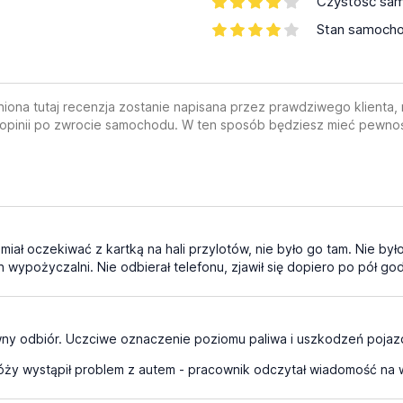
Czystość sa
Stan samoch
a tutaj recenzja zostanie napisana przez prawdziwego klienta, ni
 opinii po zwrocie samochodu. W ten sposób będziesz mieć pewnoś
3
miał oczekiwać z kartką na hali przylotów, nie było go tam. Nie był
 wypożyczalni. Nie odbierał telefonu, zjawił się dopiero po pół god
3
wny odbiór. Uczciwe oznaczenie poziomu paliwa i uszkodzeń pojaz
ży wystąpił problem z autem - pracownik odczytał wiadomość na w