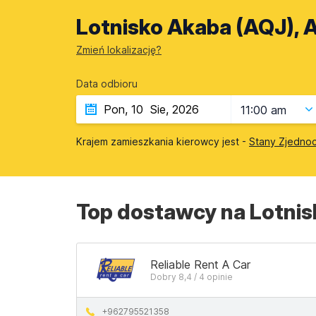
Lotnisko Akaba (AQJ), 
Zmień lokalizację?
Data odbioru
11:00 am
Krajem zamieszkania kierowcy jest -
Stany Zjedno
Top dostawcy na Lotnis
Reliable Rent A Car
Dobry 8,4 / 4 opinie
+962795521358