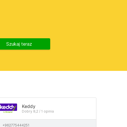
Szukaj teraz
Keddy
Dobry 8,2 / 1 opinia
+962775444251