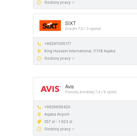
Godziny pracy
SIXT
Średni 7,9 / 3 opinie
+96297005177
King Hussein International, 11118 Aqaba
Godziny pracy
Avis
Poniżej średniej 7,4 / 9 opinii
+9626699420
Aqaba Airport
257 zł - 1 623 zł
Godziny pracy