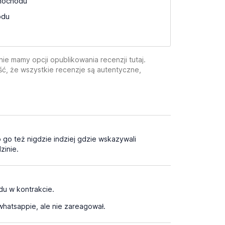
mochodu
odu
e mamy opcji opublikowania recenzji tutaj.
ć, że wszystkie recenzje są autentyczne,
o go też nigdzie indziej gdzie wskazywali
zinie.
du w kontrakcie.
hatsappie, ale nie zareagował.