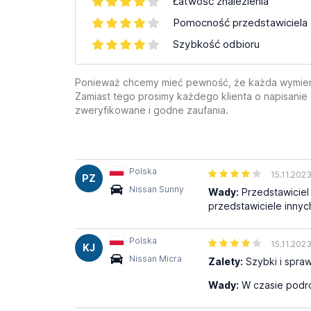
Łatwość znalezienia
Pomocność przedstawiciela
Szybkość odbioru
Ponieważ chcemy mieć pewność, że każda wymienion
Zamiast tego prosimy każdego klienta o napisanie
zweryfikowane i godne zaufania.
Polska
15.11.202
PZ
Nissan Sunny
Wady:
Przedstawiciel 
przedstawiciele innych
Polska
15.11.202
KJ
Nissan Micra
Zalety:
Szybki i spra
Wady:
W czasie podró