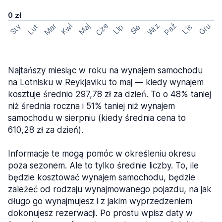
0 zł
Cze
Mar
Wrz
Paź
Kwi
Maj
Gru
Sty
Lut
Lip
Sie
Lis
Najtańszy miesiąc w roku na wynajem samochodu
na Lotnisku w Reykjaviku to maj — kiedy wynajem
kosztuje średnio 297,78 zł za dzień. To o 48% taniej
niż średnia roczna i 51% taniej niż wynajem
samochodu w sierpniu (kiedy średnia cena to
610,28 zł za dzień).
Informacje te mogą pomóc w określeniu okresu
poza sezonem. Ale to tylko średnie liczby. To, ile
będzie kosztować wynajem samochodu, będzie
zależeć od rodzaju wynajmowanego pojazdu, na jak
długo go wynajmujesz i z jakim wyprzedzeniem
dokonujesz rezerwacji. Po prostu wpisz daty w