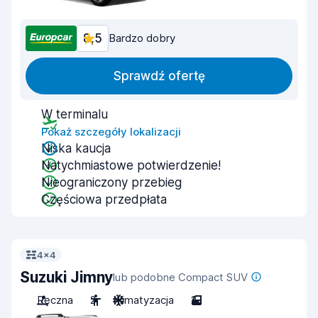
8,5
Bardzo dobry
Sprawdź ofertę
W terminalu
Pokaż szczegóły lokalizacji
Niska kaucja
Natychmiastowe potwierdzenie!
Nieograniczony przebieg
Częściowa przedpłata
4x4
Suzuki Jimny
lub podobne Compact SUV
Ręczna
2
Klimatyzacja
2