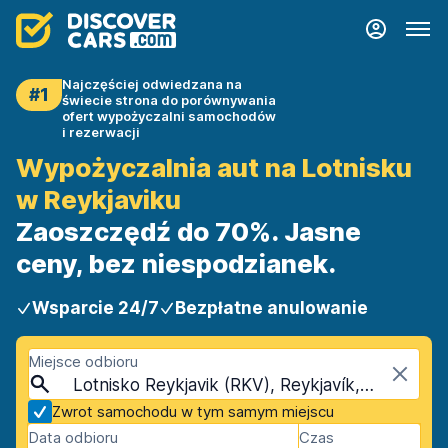
Najczęściej odwiedzana na
#1
świecie strona do porównywania
ofert wypożyczalni samochodów
i rezerwacji
Wypożyczalnia aut na Lotnisku
w Reykjaviku
Zaoszczędź do 70%. Jasne
ceny, bez niespodzianek.
Wsparcie 24/7
Bezpłatne anulowanie
Miejsce odbioru
Lotnisko Reykjavik (RKV), Reykjavík, Islandia
Zwrot samochodu w tym samym miejscu
Data odbioru
Czas