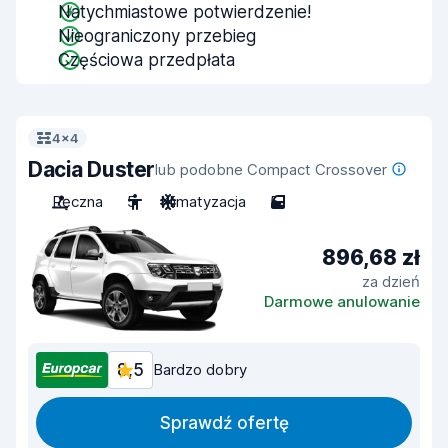
Natychmiastowe potwierdzenie!
Nieograniczony przebieg
Częściowa przedpłata
4x4
Dacia Duster
lub podobne Compact Crossover
Ręczna
5
Klimatyzacja
5
896,68 zł
za dzień
Darmowe anulowanie
8,5
Bardzo dobry
Sprawdź ofertę