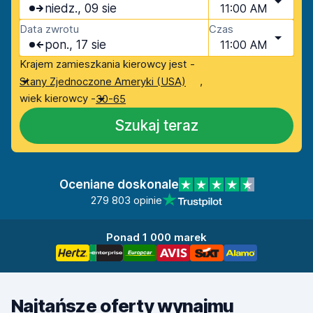
niedz., 09 sie
11:00 AM
Data zwrotu
Czas
pon., 17 sie
11:00 AM
Krajem zamieszkania kierowcy jest -
,
Stany Zjednoczone Ameryki (USA)
wiek kierowcy -
30-65
Szukaj teraz
Oceniane doskonale
279 803 opinie
Ponad 1 000 marek
Najtańsze oferty wynajmu