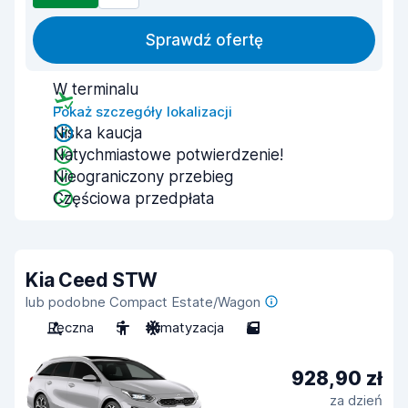
Sprawdź ofertę
W terminalu
Pokaż szczegóły lokalizacji
Niska kaucja
Natychmiastowe potwierdzenie!
Nieograniczony przebieg
Częściowa przedpłata
Kia Ceed STW
lub podobne Compact Estate/Wagon
Ręczna
5
Klimatyzacja
5
928,90 zł
za dzień