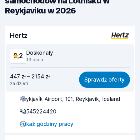
samochodów na Lotnisku w
Reykjaviku w 2026
Hertz
Doskonały
9,2
13 ocen
Stosunek jakości do ceny
8,7
447 zł – 2154 zł
Sprawdź oferty
za dzień
Łatwość znalezienia
9,5
Reykjavík Airport, 101, Reykjavík, Iceland
Pomocność przedstawiciela
8,9
+3545224420
Szybkość odbioru
9,3
Pokaż godziny pracy
Szybkość zwrotu
9,4