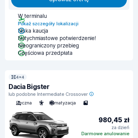
W terminalu
Pokaż szczegóły lokalizacji
Niska kaucja
Natychmiastowe potwierdzenie!
Nieograniczony przebieg
Częściowa przedpłata
4x4
Dacia Bigster
lub podobne Intermediate Crossover
Ręczna
5
Klimatyzacja
5
980,45 zł
za dzień
Darmowe anulowanie