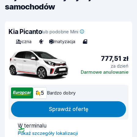
samochodów
Kia Picanto
lub podobne Mini
Ręczna
4
Klimatyzacja
4
777,51 zł
za dzień
Darmowe anulowanie
8,5
Bardzo dobry
Sprawdź ofertę
W terminalu
Pokaż szczegóły lokalizacji