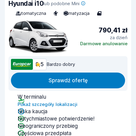
Hyundai i10
lub podobne Mini
Automatyczna
4
Klimatyzacja
4
790,41 zł
za dzień
Darmowe anulowanie
8,5
Bardzo dobry
Sprawdź ofertę
W terminalu
Pokaż szczegóły lokalizacji
Niska kaucja
Natychmiastowe potwierdzenie!
Nieograniczony przebieg
Częściowa przedpłata