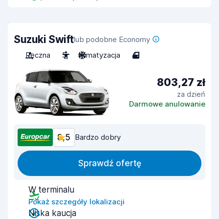
Suzuki Swift
lub podobne Economy
Ręczna
5
Klimatyzacja
4
803,27 zł
za dzień
Darmowe anulowanie
8,5
Bardzo dobry
Sprawdź ofertę
W terminalu
Pokaż szczegóły lokalizacji
Niska kaucja