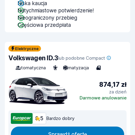
Niska kaucja
Natychmiastowe potwierdzenie!
Nieograniczony przebieg
Częściowa przedpłata
Elektryczne
Volkswagen ID.3
lub podobne Compact
Automatyczna
5
Klimatyzacja
4
874,17 zł
za dzień
Darmowe anulowanie
8,5
Bardzo dobry
Sprawdź ofertę