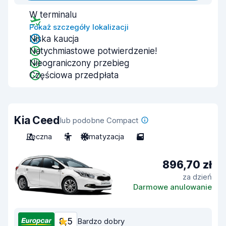
W terminalu
Pokaż szczegóły lokalizacji
Niska kaucja
Natychmiastowe potwierdzenie!
Nieograniczony przebieg
Częściowa przedpłata
Kia Ceed
lub podobne Compact
Ręczna
5
Klimatyzacja
5
896,70 zł
za dzień
Darmowe anulowanie
8,5
Bardzo dobry