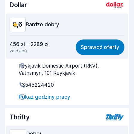
Czystość samochodu
9,3
Dollar
Stan samochodu
9,1
8,6
Bardzo dobry
Stosunek jakości do ceny
8,6
456 zł – 2289 zł
Sprawdź oferty
za dzień
Łatwość znalezienia
8,2
Reykjavik Domestic Airport (RKV),
Pomocność przedstawiciela
9,0
Vatnsmyri, 101 Reykjavik
Szybkość odbioru
8,0
+3545224420
Szybkość zwrotu
8,2
Pokaż godziny pracy
Czystość samochodu
9,1
Thrifty
Stan samochodu
9,1
Dobry