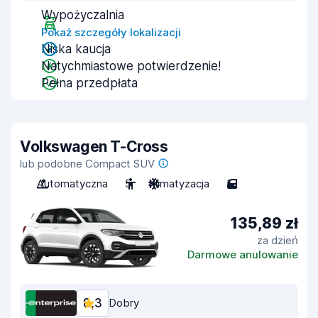
Wypożyczalnia
Pokaż szczegóły lokalizacji
Niska kaucja
Natychmiastowe potwierdzenie!
Pełna przedpłata
Volkswagen T-Cross
lub podobne Compact SUV
Automatyczna
5
Klimatyzacja
5
135,89 zł
za dzień
Darmowe anulowanie
8,3
Dobry