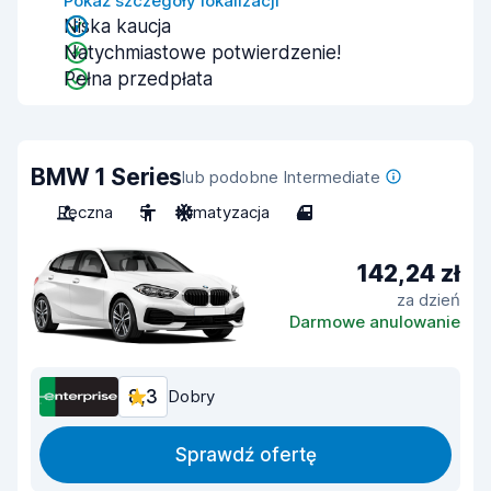
Pokaż szczegóły lokalizacji
Niska kaucja
Natychmiastowe potwierdzenie!
Pełna przedpłata
BMW 1 Series
lub podobne Intermediate
Ręczna
5
Klimatyzacja
4
142,24 zł
za dzień
Darmowe anulowanie
8,3
Dobry
Sprawdź ofertę