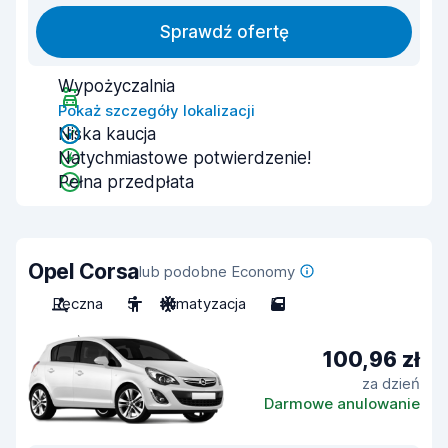
Sprawdź ofertę
Wypożyczalnia
Pokaż szczegóły lokalizacji
Niska kaucja
Natychmiastowe potwierdzenie!
Pełna przedpłata
Opel Corsa
lub podobne Economy
Ręczna
5
Klimatyzacja
5
100,96 zł
za dzień
Darmowe anulowanie