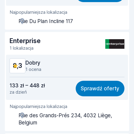
Najpopularniejsza lokalizacja
Pomocność przedstawiciela
8,4
Rue Du Plan Incline 117
Szybkość odbioru
8,0
Szybkość zwrotu
8,2
Enterprise
1 lokalizacja
Czystość samochodu
8,4
Dobry
8,3
Stan samochodu
8,6
1 ocena
Stosunek jakości do ceny
8,1
133 zł – 448 zł
Sprawdź oferty
za dzień
Łatwość znalezienia
8,2
Najpopularniejsza lokalizacja
Pomocność przedstawiciela
8,1
Rue des Grands-Prés 234, 4032 Liège,
Szybkość odbioru
8,0
Belgium
Szybkość zwrotu
8,2