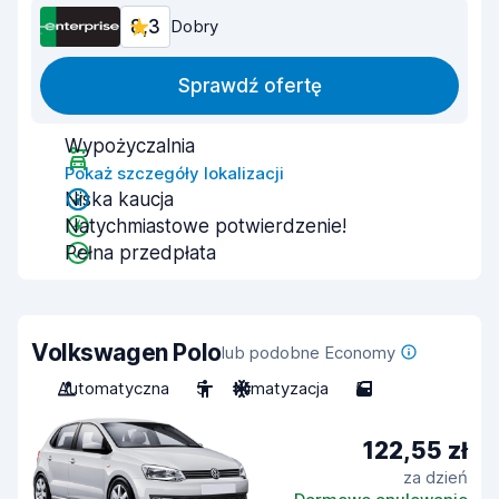
8,3
Dobry
Sprawdź ofertę
Wypożyczalnia
Pokaż szczegóły lokalizacji
Niska kaucja
Natychmiastowe potwierdzenie!
Pełna przedpłata
Volkswagen Polo
lub podobne Economy
Automatyczna
5
Klimatyzacja
5
122,55 zł
za dzień