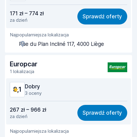
Stosunek jakości do ceny
8,0
171 zł – 774 zł
Sprawdź oferty
za dzień
Łatwość znalezienia
8,3
Najpopularniejsza lokalizacja
Pomocność przedstawiciela
8,2
Rue du Plan Incliné 117, 4000 Liège
Szybkość odbioru
8,1
Szybkość zwrotu
8,3
Europcar
1 lokalizacja
Czystość samochodu
8,3
Dobry
8,1
Stan samochodu
8,4
3 oceny
Stosunek jakości do ceny
7,6
267 zł – 966 zł
Sprawdź oferty
za dzień
Łatwość znalezienia
8,2
Najpopularniejsza lokalizacja
Pomocność przedstawiciela
8,0