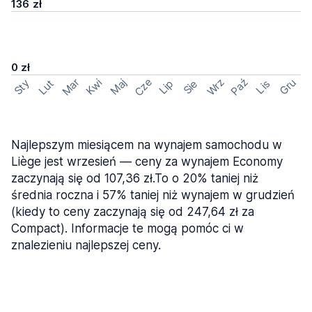
136 zł
0 zł
Cze
Mar
Wrz
Paź
Kwi
Maj
Gru
Sty
Lut
Lip
Sie
Lis
Najlepszym miesiącem na wynajem samochodu w
Liège jest wrzesień — ceny za wynajem Economy
zaczynają się od 107,36 zł.To o 20% taniej niż
średnia roczna i 57% taniej niż wynajem w grudzień
(kiedy to ceny zaczynają się od 247,64 zł za
Compact). Informacje te mogą pomóc ci w
znalezieniu najlepszej ceny.