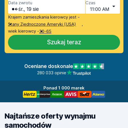
Data zwrotu
Czas
śr., 19 sie
11:00 AM
Krajem zamieszkania kierowcy jest -
,
Stany Zjednoczone Ameryki (USA)
wiek kierowcy -
30-65
Szukaj teraz
Oceniane doskonale
280 033 opinie
Ponad 1 000 marek
Najtańsze oferty wynajmu
samochodów