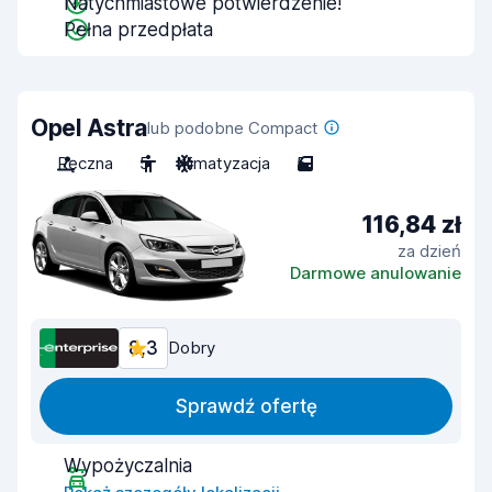
Natychmiastowe potwierdzenie!
Pełna przedpłata
Opel Astra
lub podobne Compact
Ręczna
5
Klimatyzacja
5
116,84 zł
za dzień
Darmowe anulowanie
8,3
Dobry
Sprawdź ofertę
Wypożyczalnia