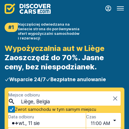
Najczęściej odwiedzana na
#1
świecie strona do porównywania
ofert wypożyczalni samochodów
i rezerwacji
Wypożyczalnia aut w Liège
Zaoszczędź do 70%. Jasne
ceny, bez niespodzianek.
Wsparcie 24/7
Bezpłatne anulowanie
Miejsce odbioru
Liège, Belgia
Zwrot samochodu w tym samym miejscu
Data odbioru
Czas
wt., 11 sie
11:00 AM