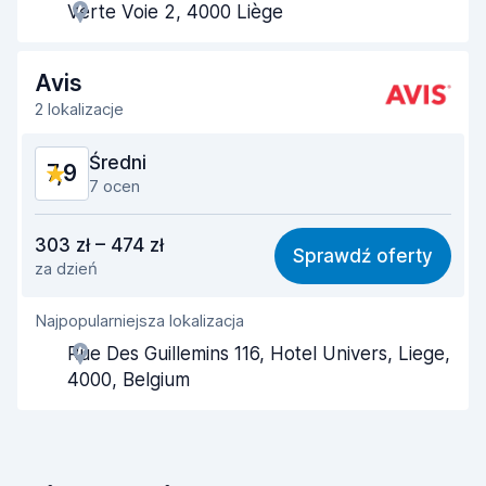
Verte Voie 2, 4000 Liège
Szybkość odbioru
8,0
Szybkość zwrotu
8,2
Avis
2 lokalizacje
Czystość samochodu
8,6
Średni
7,9
Stan samochodu
8,4
7 ocen
Stosunek jakości do ceny
6,8
303 zł – 474 zł
Sprawdź oferty
za dzień
Łatwość znalezienia
8,4
Najpopularniejsza lokalizacja
Pomocność przedstawiciela
7,7
Rue Des Guillemins 116, Hotel Univers, Liege,
Szybkość odbioru
8,1
4000, Belgium
Szybkość zwrotu
8,4
Czystość samochodu
8,0