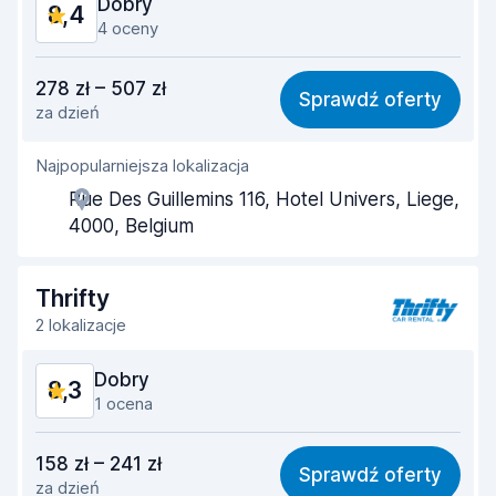
Dobry
8,4
Stan samochodu
9,2
4 oceny
Stosunek jakości do ceny
8,1
278 zł – 507 zł
Sprawdź oferty
za dzień
Łatwość znalezienia
8,3
Najpopularniejsza lokalizacja
Pomocność przedstawiciela
8,5
Rue Des Guillemins 116, Hotel Univers, Liege,
Szybkość odbioru
8,2
4000, Belgium
Szybkość zwrotu
8,4
Thrifty
Czystość samochodu
8,6
2 lokalizacje
Stan samochodu
8,6
Dobry
8,3
1 ocena
Stosunek jakości do ceny
8,2
158 zł – 241 zł
Sprawdź oferty
za dzień
Łatwość znalezienia
8,2