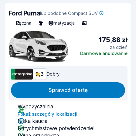
Ford Puma
lub podobne Compact SUV
Ręczna
5
Klimatyzacja
5
175,88 zł
za dzień
Darmowe anulowanie
8,3
Dobry
Sprawdź ofertę
Wypożyczalnia
Pokaż szczegóły lokalizacji
Niska kaucja
Natychmiastowe potwierdzenie!
Pełna przedpłata