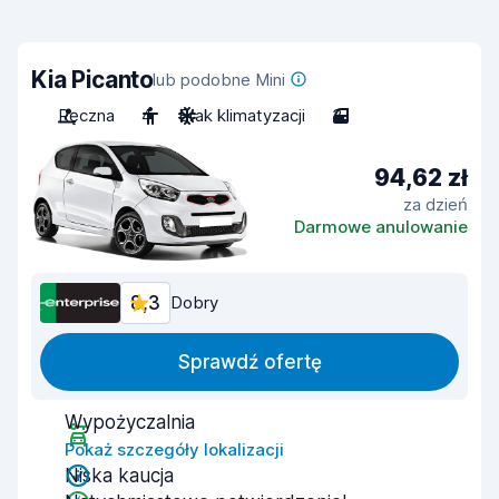
Kia Picanto
lub podobne Mini
Ręczna
4
Brak klimatyzacji
3
94,62 zł
za dzień
Darmowe anulowanie
8,3
Dobry
Sprawdź ofertę
Wypożyczalnia
Pokaż szczegóły lokalizacji
Niska kaucja