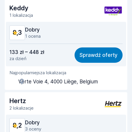
Keddy
Czystość samochodu
8,8
1 lokalizacja
Stan samochodu
8,6
Dobry
8,3
1 ocena
Stosunek jakości do ceny
8,0
133 zł – 448 zł
Sprawdź oferty
za dzień
Łatwość znalezienia
8,2
Najpopularniejsza lokalizacja
Pomocność przedstawiciela
8,4
Verte Voie 4, 4000 Liège, Belgium
Szybkość odbioru
8,0
Szybkość zwrotu
8,2
Hertz
2 lokalizacje
Czystość samochodu
8,7
Dobry
8,2
Stan samochodu
8,6
3 oceny