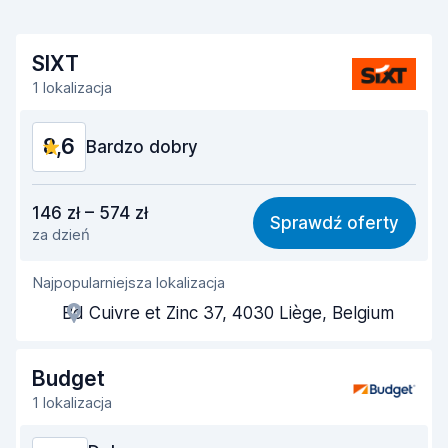
SIXT
1 lokalizacja
8,6
Bardzo dobry
Stosunek jakości do ceny
8,3
146 zł – 574 zł
Sprawdź oferty
za dzień
Łatwość znalezienia
8,2
Najpopularniejsza lokalizacja
Pomocność przedstawiciela
8,9
Bd Cuivre et Zinc 37, 4030 Liège, Belgium
Szybkość odbioru
8,0
Szybkość zwrotu
8,2
Budget
1 lokalizacja
Czystość samochodu
9,2