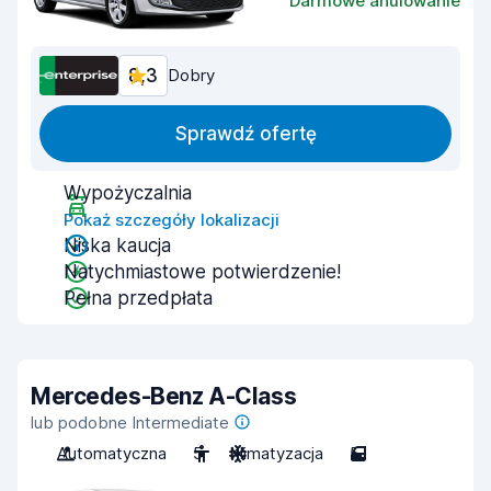
Darmowe anulowanie
8,3
Dobry
Sprawdź ofertę
Wypożyczalnia
Pokaż szczegóły lokalizacji
Niska kaucja
Natychmiastowe potwierdzenie!
Pełna przedpłata
Mercedes-Benz A-Class
lub podobne Intermediate
Automatyczna
5
Klimatyzacja
5