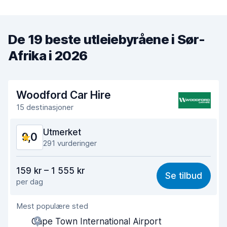
De 19 beste utleiebyråene i Sør-
Afrika i 2026
Woodford Car Hire
15 destinasjoner
Utmerket
9,0
291 vurderinger
Verdi for pengene
9,0
159 kr – 1 555 kr
Se tilbud
per dag
Enkel å finne
9,1
Mest populære sted
Hjelp og service
9,0
Cape Town International Airport