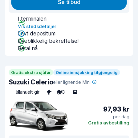
Se tilbud
I terminalen
Vis stedsdetaljer
Lavt depositum
Øyeblikkelig bekreftelse!
Betal nå
Gratis ekstra sjåfør
Online innsjekking tilgjengelig
Suzuki Celerio
eller lignende Mini
Manuelt gir
4
A/C
5
97,93 kr
per dag
Gratis avbestilling