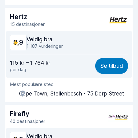
Tid brukt på henting
8,5
Tid brukt på levering
9,1
Hertz
15 destinasjoner
Bilens renslighet
9,4
Veldig bra
8,9
Bilens tilstand
9,2
1 187 vurderinger
Verdi for pengene
8,5
115 kr – 1 764 kr
Se tilbud
per dag
Enkel å finne
8,9
Mest populære sted
Hjelp og service
8,9
Cape Town, Stellenbosch - 75 Dorp Street
Tid brukt på henting
8,5
Tid brukt på levering
9,1
Firefly
40 destinasjoner
Bilens renslighet
9,4
Veldig bra