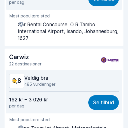
per dag
Enkel å finne
9,0
Mest populære sted
Hjelp og service
8,7
Car Rental Concourse, O R Tambo
Tid brukt på henting
8,4
International Airport, Isando, Johannesburg,
1627
Tid brukt på levering
9,2
Bilens renslighet
9,3
Carwiz
22 destinasjoner
Bilens tilstand
9,0
Veldig bra
8,8
485 vurderinger
Verdi for pengene
8,7
162 kr – 3 026 kr
Se tilbud
per dag
Enkel å finne
8,5
Mest populære sted
Hjelp og service
9,1