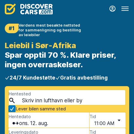
Verdens mest besøkte nettsted
#1
for sammenligning og bestilling
av leiebiler
Leiebil i Sør-Afrika
Spar opptil 70 %. Klare priser,
ingen overraskelser.
24/7 Kundestøtte
Gratis avbestilling
Hentested
Lever bilen samme sted
Hentedato
Tid
ons. 12. aug.
11:00 AM
Leveringsdato
Tid