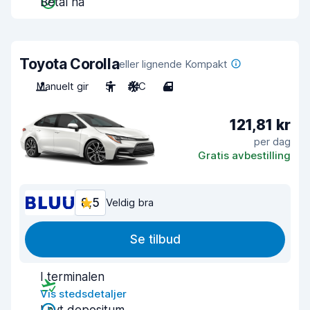
Betal nå
Toyota Corolla
eller lignende Kompakt
Manuelt gir
5
A/C
4
121,81 kr
per dag
Gratis avbestilling
8,5
Veldig bra
Se tilbud
I terminalen
Vis stedsdetaljer