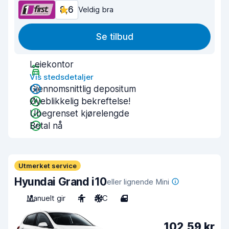
8,6
Veldig bra
Se tilbud
Leiekontor
Vis stedsdetaljer
Gjennomsnittlig depositum
Øyeblikkelig bekreftelse!
Ubegrenset kjørelengde
Betal nå
Utmerket service
Hyundai Grand i10
eller lignende Mini
Manuelt gir
4
A/C
4
102,59 kr