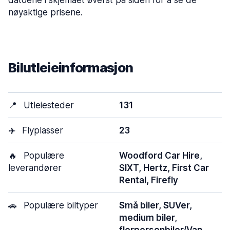
datoene i skjemaet øverst på siden for å se de
nøyaktige prisene.
Bilutleieinformasjon
📍
Utleiesteder
131
✈️
Flyplasser
23
🔥
Populære
Woodford Car Hire,
leverandører
SIXT, Hertz, First Car
Rental, Firefly
🚗
Populære biltyper
Små biler, SUVer,
medium biler,