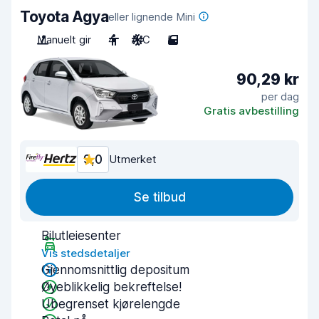
Toyota Agya
eller lignende Mini
Manuelt gir
4
A/C
5
90,29 kr
per dag
Gratis avbestilling
9,0
Utmerket
Se tilbud
Bilutleiesenter
Vis stedsdetaljer
Gjennomsnittlig depositum
Øyeblikkelig bekreftelse!
Ubegrenset kjørelengde