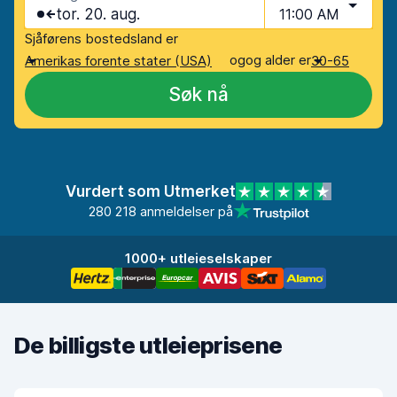
tor. 20. aug.
11:00 AM
Sjåførens bostedsland er
og
og alder er
Amerikas forente stater (USA)
30-65
Søk nå
Vurdert som Utmerket
280 218 anmeldelser på
1000+ utleieselskaper
De billigste utleieprisene