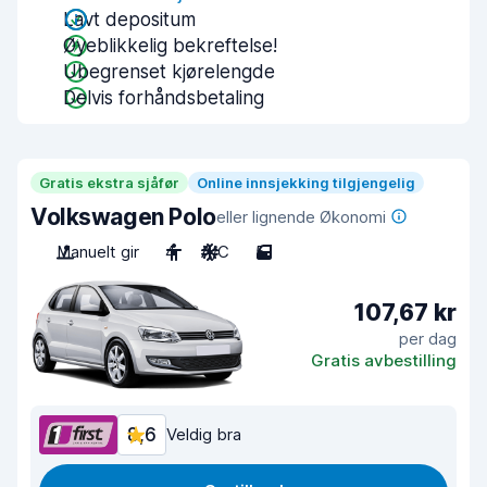
Lavt depositum
Øyeblikkelig bekreftelse!
Ubegrenset kjørelengde
Delvis forhåndsbetaling
Gratis ekstra sjåfør
Online innsjekking tilgjengelig
Volkswagen Polo
eller lignende Økonomi
Manuelt gir
4
A/C
5
107,67 kr
per dag
Gratis avbestilling
8,6
Veldig bra