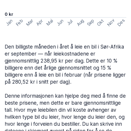
0 kr
Nov
Des
Feb
Aug
Sep
Mar
Okt
Jan
Apr
Mai
Jun
Jul
Den billigste måneden i året å leie en bil i Sør-Afrika
er september — når leiekostnadene er
gjennomsnittlig 238,95 kr per dag. Dette er 10 %
billigere enn det årlige gjennomsnittet og 15 %
billigere enn å leie en bil i februar (når prisene ligger
på 280,52 kr i snitt per dag).
Denne informasjonen kan hjelpe deg med å finne de
beste prisene, men dette er bare gjennomsnittlige
tall. Hvor mye leiebilen din vil koste avhenger av
hvilken type bil du leier, hvor lenge du leier den, og
hvor lenge i forveien du bestiller. Du kan skrive inn