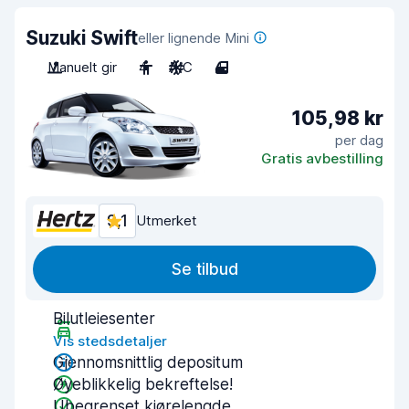
Suzuki Swift
eller lignende Mini
Manuelt gir
4
A/C
4
105,98 kr
per dag
Gratis avbestilling
9,1
Utmerket
Se tilbud
Bilutleiesenter
Vis stedsdetaljer
Gjennomsnittlig depositum
Øyeblikkelig bekreftelse!
Ubegrenset kjørelengde