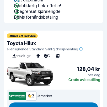
Lavt depositum
Øyeblikkelig bekreftelse!
Ubegrenset kjørelengde
Delvis forhåndsbetaling
Utmerket service
Toyota Hilux
eller lignende Standard Vanlig drosjehenting
Manuelt gir
2
A/C
2
128,04 kr
per dag
Gratis avbestilling
9,3
Utmerket