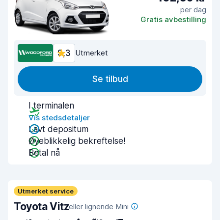
per dag
Gratis avbestilling
9,3
Utmerket
Se tilbud
I terminalen
Vis stedsdetaljer
Lavt depositum
Øyeblikkelig bekreftelse!
Betal nå
Utmerket service
Toyota Vitz
eller lignende Mini