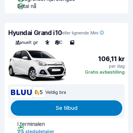
Betal nå
Hyundai Grand i10
eller lignende Mini
Manuelt gir
5
A/C
5
106,11 kr
per dag
Gratis avbestilling
8,5
Veldig bra
Se tilbud
I terminalen
Vis stedsdetaljer