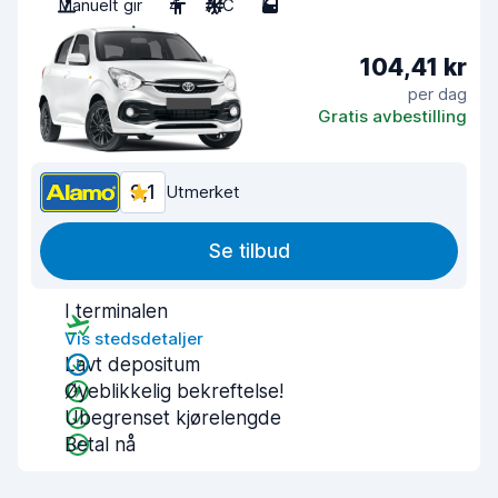
Manuelt gir
4
A/C
5
104,41 kr
per dag
Gratis avbestilling
9,1
Utmerket
Se tilbud
I terminalen
Vis stedsdetaljer
Lavt depositum
Øyeblikkelig bekreftelse!
Ubegrenset kjørelengde
Betal nå