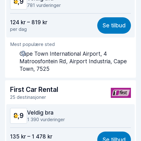
8,9
Bilens tilstand
9,0
781 vurderinger
Verdi for pengene
8,6
124 kr – 819 kr
Se tilbud
per dag
Enkel å finne
8,9
Mest populære sted
Hjelp og service
8,9
Cape Town International Airport, 4
Tid brukt på henting
8,3
Matroosfontein Rd, Airport Industria, Cape
Town, 7525
Tid brukt på levering
9,0
Bilens renslighet
9,3
First Car Rental
25 destinasjoner
Bilens tilstand
9,0
Veldig bra
8,9
1 390 vurderinger
Verdi for pengene
8,4
135 kr – 1 478 kr
Se tilbud