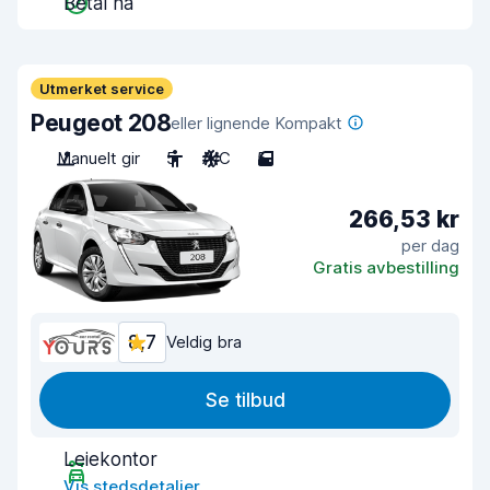
Betal nå
Utmerket service
Peugeot 208
eller lignende Kompakt
Manuelt gir
5
A/C
5
266,53 kr
per dag
Gratis avbestilling
8,7
Veldig bra
Se tilbud
Leiekontor
Vis stedsdetaljer