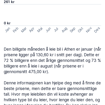
261 kr
0 kr
Nov
Des
Feb
Aug
Sep
Mar
Okt
Jan
Apr
Mai
Jun
Jul
Den billigste måneden å leie bil i Athen er januar (når
prisene ligger på 130,60 kr i snitt per dag). Dette er
72 % billigere enn det årlige gjennomsnittet og 73 %
billigere enn å leie i august (når prisene er i
gjennomsnitt 475,00 kr).
Denne informasjonen kan hjelpe deg med å finne de
beste prisene, men dette er bare gjennomsnittlige
tall. Hvor mye leiebilen din vil koste avhenger av
hvilken type bil du leier, hvor lenge du leier den, og