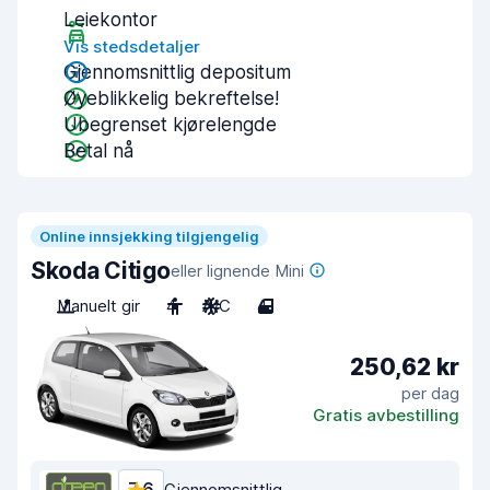
Leiekontor
Vis stedsdetaljer
Gjennomsnittlig depositum
Øyeblikkelig bekreftelse!
Ubegrenset kjørelengde
Betal nå
Online innsjekking tilgjengelig
Skoda Citigo
eller lignende Mini
Manuelt gir
4
A/C
4
250,62 kr
per dag
Gratis avbestilling
Gjennomsnittlig