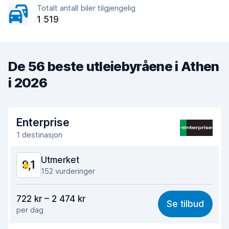
Totalt antall biler tilgjengelig
1 519
De 56 beste utleiebyråene i Athen
i 2026
Enterprise
1 destinasjon
Utmerket
9,1
152 vurderinger
Verdi for pengene
8,7
722 kr – 2 474 kr
Se tilbud
per dag
Enkel å finne
9,0