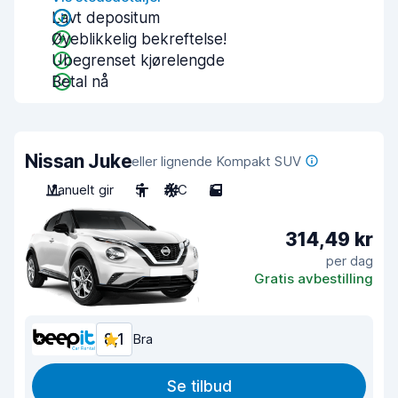
Lavt depositum
Øyeblikkelig bekreftelse!
Ubegrenset kjørelengde
Betal nå
Nissan Juke
eller lignende Kompakt SUV
Manuelt gir
5
A/C
5
314,49 kr
per dag
Gratis avbestilling
8,1
Bra
Se tilbud