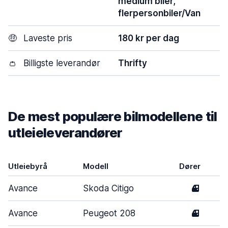
medium biler,
flerpersonbiler/Van
🤑
Laveste pris
180 kr per dag
👛
Billigste leverandør
Thrifty
De mest populære bilmodellene til
utleieleverandører
Utleiebyrå
Modell
Dører
Avance
Skoda Citigo
4
Avance
Peugeot 208
4