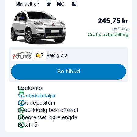
Manuelt gir
5
A/C
5
245,75 kr
per dag
Gratis avbestilling
8,7
Veldig bra
Se tilbud
Leiekontor
Vis stedsdetaljer
Lavt depositum
Øyeblikkelig bekreftelse!
Ubegrenset kjørelengde
Betal nå