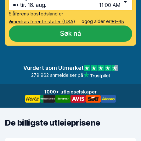
tir. 18. aug.
11:00 AM
Sjåførens bostedsland er
og
og alder er
Amerikas forente stater (USA)
30-65
Søk nå
Vurdert som Utmerket
279 962 anmeldelser på
1000+ utleieselskaper
De billigste utleieprisene