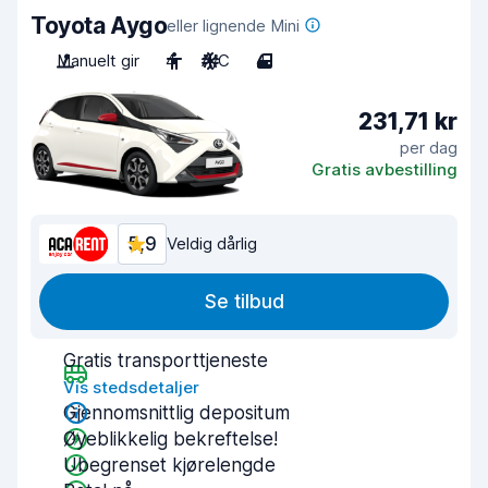
Toyota Aygo
eller lignende Mini
Manuelt gir
4
A/C
4
231,71 kr
per dag
Gratis avbestilling
5,9
Veldig dårlig
Se tilbud
Gratis transporttjeneste
Vis stedsdetaljer
Gjennomsnittlig depositum
Øyeblikkelig bekreftelse!
Ubegrenset kjørelengde