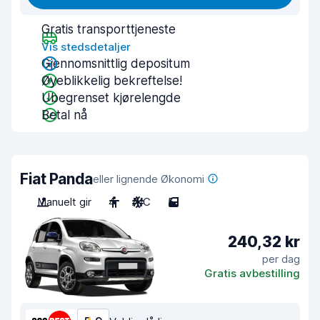
Gratis transporttjeneste
Vis stedsdetaljer
Gjennomsnittlig depositum
Øyeblikkelig bekreftelse!
Ubegrenset kjørelengde
Betal nå
Fiat Panda
eller lignende Økonomi
Manuelt gir
4
A/C
5
240,32 kr
per dag
Gratis avbestilling