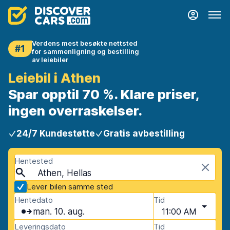
Verdens mest besøkte nettsted
#1
for sammenligning og bestilling
av leiebiler
Leiebil i Athen
Spar opptil 70 %. Klare priser,
ingen overraskelser.
24/7 Kundestøtte
Gratis avbestilling
Hentested
Athen, Hellas
Lever bilen samme sted
Hentedato
Tid
man. 10. aug.
11:00 AM
Leveringsdato
Tid