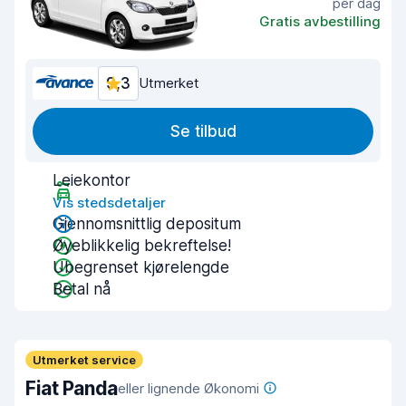
per dag
Gratis avbestilling
9,3
Utmerket
Se tilbud
Leiekontor
Vis stedsdetaljer
Gjennomsnittlig depositum
Øyeblikkelig bekreftelse!
Ubegrenset kjørelengde
Betal nå
Utmerket service
Fiat Panda
eller lignende Økonomi