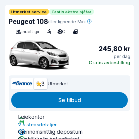
Utmerket service
Gratis ekstra sjåfør
Peugeot 108
eller lignende Mini
Manuelt gir
4
A/C
4
245,80 kr
per dag
Gratis avbestilling
9,3
Utmerket
Se tilbud
Leiekontor
Vis stedsdetaljer
Gjennomsnittlig depositum