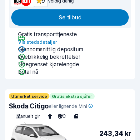
5,9
Veldig dårlig
Se tilbud
Gratis transporttjeneste
Vis stedsdetaljer
Gjennomsnittlig depositum
Øyeblikkelig bekreftelse!
Ubegrenset kjørelengde
Betal nå
Utmerket service
Gratis ekstra sjåfør
Skoda Citigo
eller lignende Mini
Manuelt gir
4
A/C
4
243,34 kr