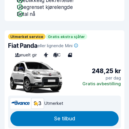
Øyeblikkelig bekreftelse!
Ubegrenset kjørelengde
Betal nå
Utmerket service
Gratis ekstra sjåfør
Fiat Panda
eller lignende Mini
Manuelt gir
4
A/C
4
248,25 kr
per dag
Gratis avbestilling
9,3
Utmerket
Se tilbud