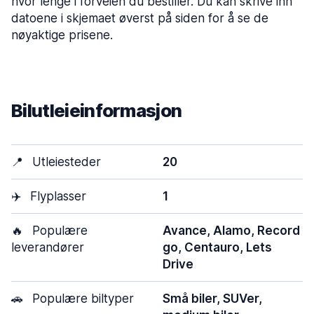
hvor lenge i forveien du bestiller. Du kan skrive inn
datoene i skjemaet øverst på siden for å se de
nøyaktige prisene.
Bilutleieinformasjon
📍
Utleiesteder
20
✈️
Flyplasser
1
🔥
Populære
Avance, Alamo, Record
leverandører
go, Centauro, Lets
Drive
🚗
Populære biltyper
Små biler, SUVer,