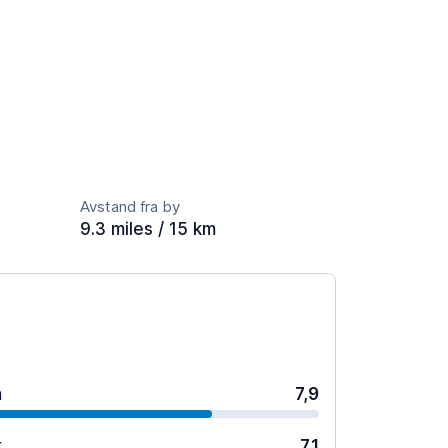
Avstand fra by
9.3 miles / 15 km
n
7,9
r
7,1