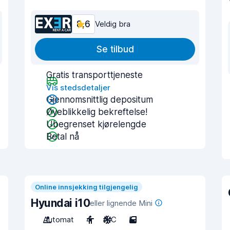
8,6
Veldig bra
Se tilbud
Gratis transporttjeneste
Vis stedsdetaljer
Gjennomsnittlig depositum
Øyeblikkelig bekreftelse!
Ubegrenset kjørelengde
Betal nå
Online innsjekking tilgjengelig
Hyundai i10
eller lignende Mini
Automat
4
A/C
5