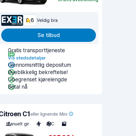
8,6
Veldig bra
Se tilbud
Gratis transporttjeneste
Vis stedsdetaljer
Gjennomsnittlig depositum
Øyeblikkelig bekreftelse!
Ubegrenset kjørelengde
Betal nå
Citroen C1
eller lignende Mini
Manuelt gir
4
A/C
5