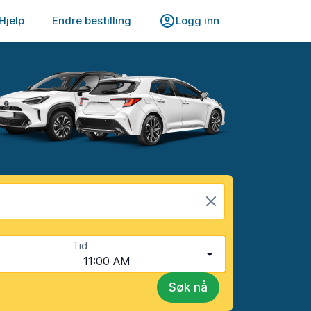
Hjelp
Endre bestilling
Logg inn
Tid
11:00 AM
Søk nå