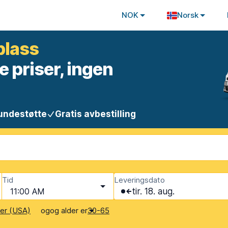
NOK
Norsk
plass
e priser, ingen
undestøtte
Gratis avbestilling
Tid
Leveringsdato
11:00 AM
tir. 18. aug.
og
og alder er
ter (USA)
30-65