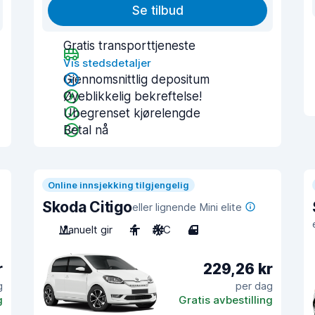
Se tilbud
Gratis transporttjeneste
Vis stedsdetaljer
Gjennomsnittlig depositum
Øyeblikkelig bekreftelse!
Ubegrenset kjørelengde
Betal nå
Online innsjekking tilgjengelig
Skoda Citigo
eller lignende Mini elite
Manuelt gir
4
A/C
4
r
229,26 kr
g
per dag
g
Gratis avbestilling