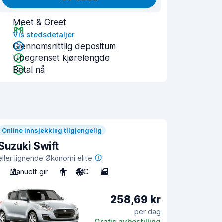
Meet & Greet
Vis stedsdetaljer
Gjennomsnittlig depositum
Ubegrenset kjørelengde
Betal nå
Online innsjekking tilgjengelig
Suzuki Swift
eller lignende Økonomi elite
Manuelt gir
4
A/C
5
258,69 kr
per dag
Gratis avbestilling