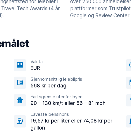
lingsnettsted for leiebiler i
over 250 000 anmeldelser
 Travel Tech Awards (4 år
plattformer som Trustpilot
).
Google og Review Center.
emålet
Valuta
EUR
Gjennomsnittlig leiebilpris
568 kr per dag
Fartsgrense utenfor byen
90 – 130 km/t eller 56 – 81 mph
Laveste bensinpris
r
19,57 kr per liter eller 74,08 kr per
gallon