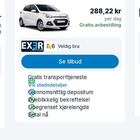
288,22 kr
r
per dag
g
Gratis avbestilling
g
8,6
Veldig bra
Se tilbud
Gratis transporttjeneste
Vis stedsdetaljer
Gjennomsnittlig depositum
Øyeblikkelig bekreftelse!
Ubegrenset kjørelengde
Betal nå