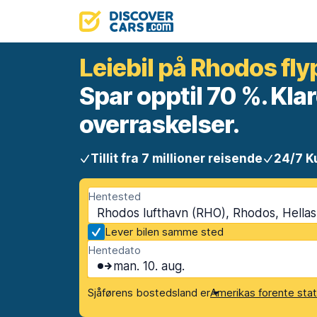
Leiebil på Rhodos fly
Spar opptil 70 %. Klar
overraskelser.
Tillit fra 7 millioner reisende
24/7 K
Hentested
Rhodos lufthavn (RHO), Rhodos, Hellas
Lever bilen samme sted
Hentedato
man. 10. aug.
Sjåførens bostedsland er
Amerikas forente sta