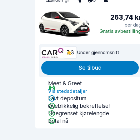
263,74 k
per da
Gratis avbestillin
7,3
Under gjennomsnitt
Se tilbud
Meet & Greet
Vis stedsdetaljer
Lavt depositum
Øyeblikkelig bekreftelse!
Ubegrenset kjørelengde
Betal nå