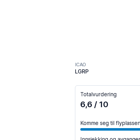
ICAO
LGRP
Totalvurdering
6,6
/ 10
Komme seg til flyplasse
Innsjekking og avgange