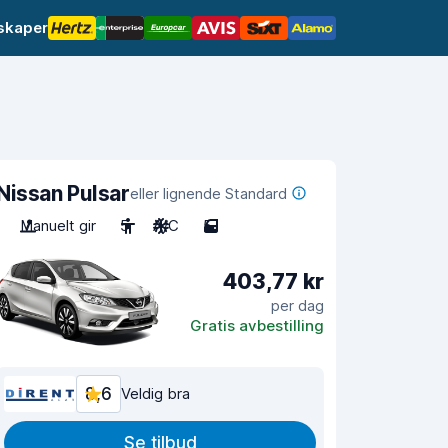
lskaper
Nissan Pulsar
eller lignende Standard
Manuelt gir
5
A/C
5
403,77 kr
per dag
Gratis avbestilling
8,6
Veldig bra
Se tilbud