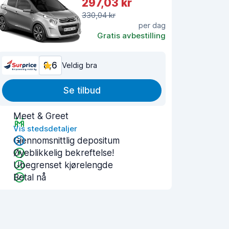
297,03 kr
330,04 kr
per dag
Gratis avbestilling
8,6
Veldig bra
Se tilbud
Meet & Greet
Vis stedsdetaljer
Gjennomsnittlig depositum
Øyeblikkelig bekreftelse!
Ubegrenset kjørelengde
Betal nå