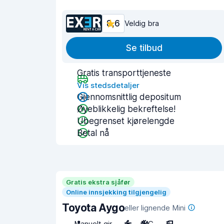
8,6
Veldig bra
Se tilbud
Gratis transporttjeneste
Vis stedsdetaljer
Gjennomsnittlig depositum
Øyeblikkelig bekreftelse!
Ubegrenset kjørelengde
Betal nå
Gratis ekstra sjåfør
Online innsjekking tilgjengelig
Toyota Aygo
eller lignende Mini
Manuelt gir
4
A/C
3