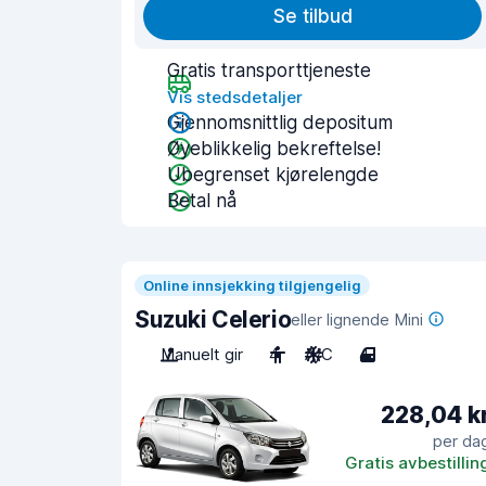
Se tilbud
Gratis transporttjeneste
Vis stedsdetaljer
Gjennomsnittlig depositum
Øyeblikkelig bekreftelse!
Ubegrenset kjørelengde
Betal nå
Online innsjekking tilgjengelig
Suzuki Celerio
eller lignende Mini
Manuelt gir
4
A/C
4
228,04 k
per da
Gratis avbestillin