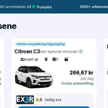
962 anmeldelser på
1000+ utleiese
isene
Online innsjekking tilgjengelig
Citroen C3
eller lignende Kompakt
Manuelt gir
5
A/C
5
r
266,67 kr
g
per dag
g
Gratis avbestilling
8,6
Veldig bra