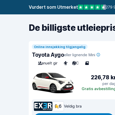
Vurdert som Utmerket
279 
De billigste utleiepr
Online innsjekking tilgjengelig
Toyota Aygo
eller lignende Mini
Manuelt gir
4
A/C
3
226,78 k
per da
Gratis avbestillin
8,6
Veldig bra