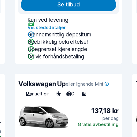
Se tilbud
Kun ved levering
Vis stedsdetaljer
Gjennomsnittlig depositum
Øyeblikkelig bekreftelse!
Ubegrenset kjørelengde
Delvis forhåndsbetaling
Volkswagen Up
eller lignende Mini
Manuelt gir
5
A/C
5
137,18 kr
per dag
r
Gratis avbestilling
g
g