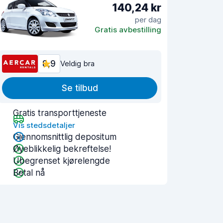
140,24 kr
per dag
Gratis avbestilling
8,9
Veldig bra
Se tilbud
Gratis transporttjeneste
Vis stedsdetaljer
Gjennomsnittlig depositum
Øyeblikkelig bekreftelse!
Ubegrenset kjørelengde
Betal nå