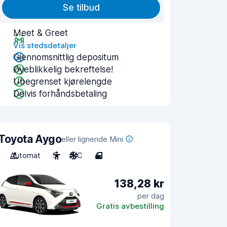
Se tilbud
Meet & Greet
Vis stedsdetaljer
Gjennomsnittlig depositum
Øyeblikkelig bekreftelse!
Ubegrenset kjørelengde
Delvis forhåndsbetaling
Toyota Aygo
eller lignende Mini
Automat
5
A/C
4
138,28 kr
per dag
Gratis avbestilling