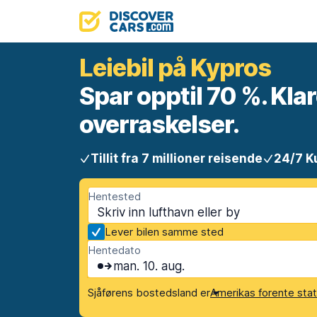
Leiebil på Kypros
Spar opptil 70 %. Klar
overraskelser.
Tillit fra 7 millioner reisende
24/7 K
Hentested
Lever bilen samme sted
Hentedato
man. 10. aug.
Sjåførens bostedsland er
Amerikas forente sta