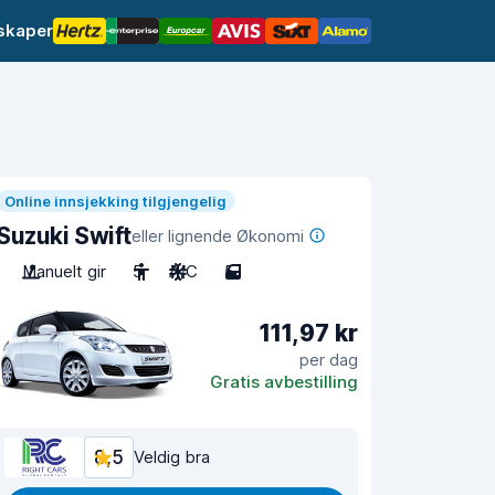
lskaper
Online innsjekking tilgjengelig
Suzuki Swift
eller lignende Økonomi
Manuelt gir
5
A/C
5
111,97 kr
per dag
Gratis avbestilling
8,5
Veldig bra