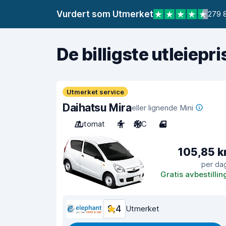
Vurdert som Utmerket
279 
De billigste utleiepr
Utmerket service
Daihatsu Mira
eller lignende Mini
Automat
4
A/C
4
105,85 k
per da
Gratis avbestillin
9,4
Utmerket