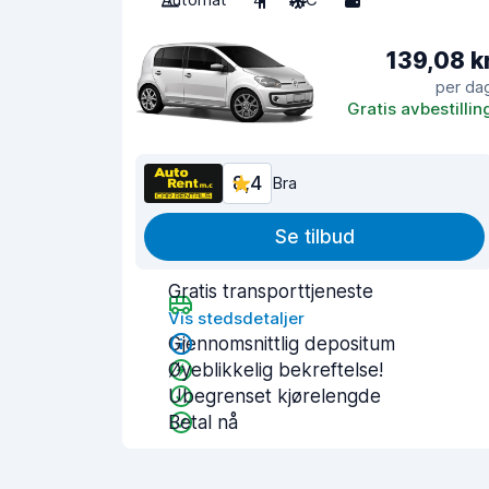
139,08 k
per da
Gratis avbestillin
8,4
Bra
Se tilbud
Gratis transporttjeneste
Vis stedsdetaljer
Gjennomsnittlig depositum
Øyeblikkelig bekreftelse!
Ubegrenset kjørelengde
Betal nå