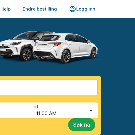
Hjelp
Endre bestilling
Logg inn
Tid
11:00 AM
Søk nå