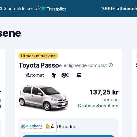
803 anmeldelser på
1000+ utleiese
isene
Utmerket service
Toyota Passo
eller lignende Kompakt
Automat
5
A/C
5
r
137,25 kr
g
per dag
g
Gratis avbestilling
9,4
Utmerket