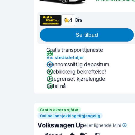
8,4
Bra
Se tilbud
Gratis transporttjeneste
Vis stedsdetaljer
Gjennomsnittlig depositum
Øyeblikkelig bekreftelse!
Ubegrenset kjørelengde
Betal nå
Gratis ekstra sjåfør
Online innsjekking tilgjengelig
Volkswagen Up
eller lignende Mini
Automat
4
A/C
5