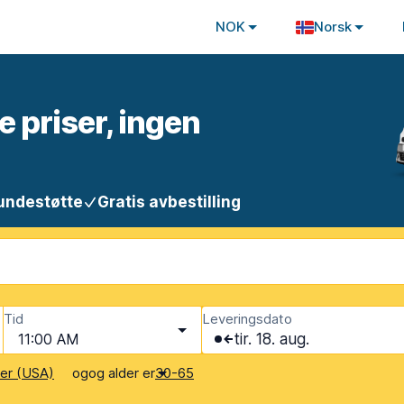
NOK
Norsk
e priser, ingen
undestøtte
Gratis avbestilling
Tid
Leveringsdato
11:00 AM
tir. 18. aug.
og
og alder er
ter (USA)
30-65