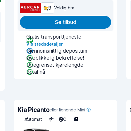
8,9
Veldig bra
Se tilbud
Gratis transporttjeneste
Vis stedsdetaljer
Gjennomsnittlig depositum
Øyeblikkelig bekreftelse!
Ubegrenset kjørelengde
Betal nå
Kia Picanto
eller lignende Mini
Automat
4
A/C
3