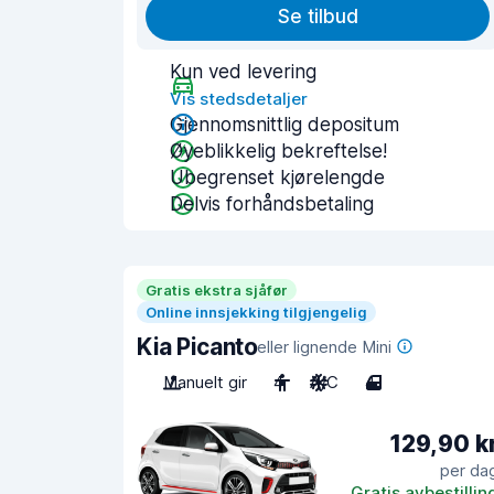
Se tilbud
Kun ved levering
Vis stedsdetaljer
Gjennomsnittlig depositum
Øyeblikkelig bekreftelse!
Ubegrenset kjørelengde
Delvis forhåndsbetaling
Gratis ekstra sjåfør
Online innsjekking tilgjengelig
Kia Picanto
eller lignende Mini
Manuelt gir
4
A/C
4
129,90 k
per da
Gratis avbestillin