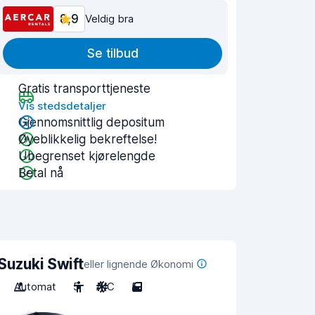
8,9
Veldig bra
Se tilbud
Gratis transporttjeneste
Vis stedsdetaljer
Gjennomsnittlig depositum
Øyeblikkelig bekreftelse!
Ubegrenset kjørelengde
Betal nå
Suzuki Swift
eller lignende Økonomi
Automat
5
A/C
5