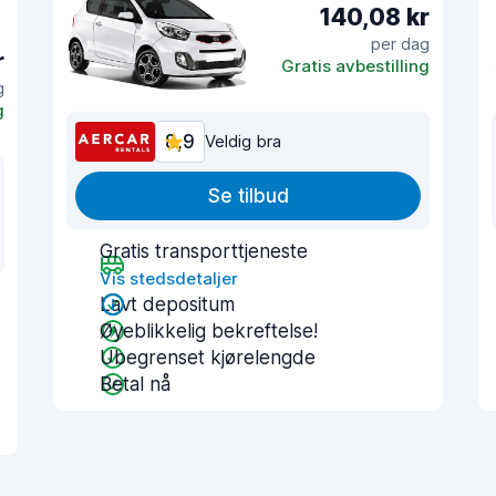
140,08 kr
per dag
r
Gratis avbestilling
g
g
8,9
Veldig bra
Se tilbud
Gratis transporttjeneste
Vis stedsdetaljer
Lavt depositum
Øyeblikkelig bekreftelse!
Ubegrenset kjørelengde
Betal nå