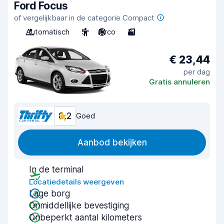
Ford Focus
of vergelijkbaar in de categorie Compact
Automatisch
5
Airco
3
€ 23,44
per dag
Gratis annuleren
8,2
Goed
Aanbod bekijken
In de terminal
Locatiedetails weergeven
Lage borg
Onmiddellijke bevestiging
Onbeperkt aantal kilometers