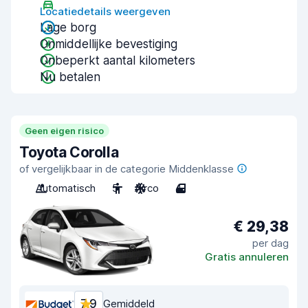
Locatiedetails weergeven
Lage borg
Onmiddellijke bevestiging
Onbeperkt aantal kilometers
Nu betalen
Geen eigen risico
Toyota Corolla
of vergelijkbaar in de categorie Middenklasse
Automatisch
5
Airco
4
€ 29,38
per dag
Gratis annuleren
7,9
Gemiddeld