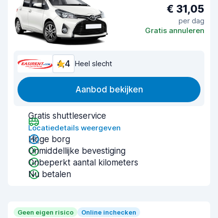
€ 31,05
per dag
Gratis annuleren
4,4
Heel slecht
Aanbod bekijken
Gratis shuttleservice
Locatiedetails weergeven
Hoge borg
Onmiddellijke bevestiging
Onbeperkt aantal kilometers
Nu betalen
Geen eigen risico
Online inchecken