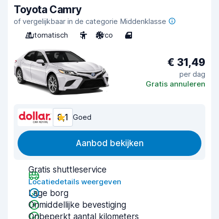
Toyota Camry
of vergelijkbaar in de categorie Middenklasse
Automatisch
5
Airco
4
€ 31,49
per dag
Gratis annuleren
8,1
Goed
Aanbod bekijken
Gratis shuttleservice
Locatiedetails weergeven
Lage borg
Onmiddellijke bevestiging
Onbeperkt aantal kilometers