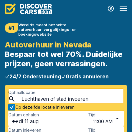
Werelds meest bezochte
#1
autoverhuur-vergelijkings- en
boekingswebsite
Autoverhuur in Nevada
Bespaar tot wel 70%. Duidelijke
prijzen, geen verrassingen.
24/7 Ondersteuning
Gratis annuleren
Ophaallocatie
Op dezelfde locatie inleveren
Datum ophalen
Tijd
di 11 aug
11:00 AM
Datum inleveren
Tijd