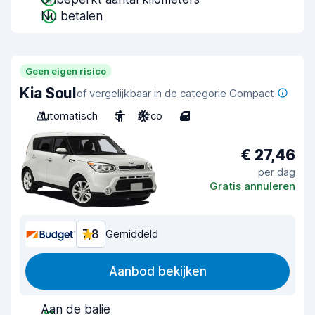
Nu betalen
Geen eigen risico
Kia Soul
of vergelijkbaar in de categorie Compact
Automatisch
5
Airco
4
€ 27,46
per dag
Gratis annuleren
7,8
Gemiddeld
Aanbod bekijken
Aan de balie