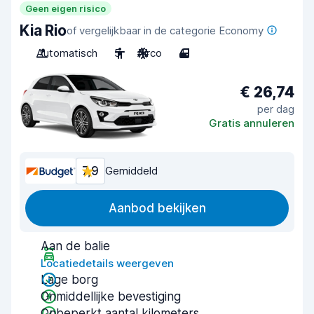
Geen eigen risico
Kia Rio
of vergelijkbaar in de categorie Economy
Automatisch
5
Airco
4
€ 26,74
per dag
Gratis annuleren
7,9
Gemiddeld
Aanbod bekijken
Aan de balie
Locatiedetails weergeven
Lage borg
Onmiddellijke bevestiging
Onbeperkt aantal kilometers