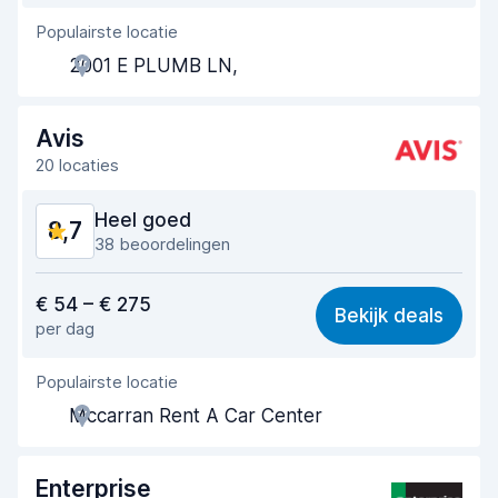
Populairste locatie
Behulpzame medewerker
9,1
2001 E PLUMB LN,
Snelheid ophaalproces
9,1
Snelheid inleverproces
9,6
Avis
20 locaties
Netheid van de auto
9,3
Heel goed
8,7
Staat van de auto
9,4
38 beoordelingen
Waar voor uw geld
8,5
€ 54 – € 275
Bekijk deals
per dag
Makkelijk te vinden
9,1
Populairste locatie
Behulpzame medewerker
8,4
Mccarran Rent A Car Center
Snelheid ophaalproces
8,3
Snelheid inleverproces
9,4
Enterprise