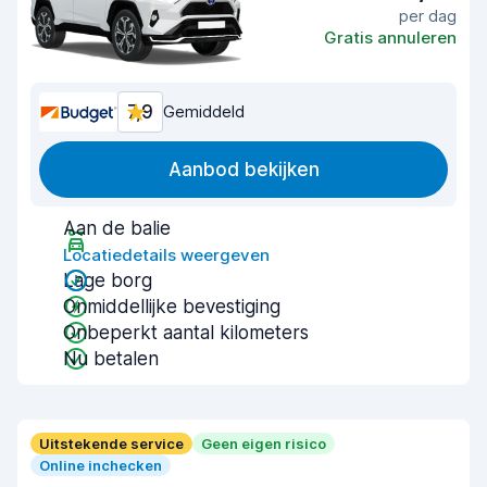
per dag
Gratis annuleren
7,9
Gemiddeld
Aanbod bekijken
Aan de balie
Locatiedetails weergeven
Lage borg
Onmiddellijke bevestiging
Onbeperkt aantal kilometers
Nu betalen
Uitstekende service
Geen eigen risico
Online inchecken