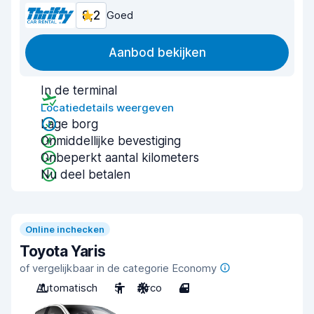
8,2
Goed
Aanbod bekijken
In de terminal
Locatiedetails weergeven
Lage borg
Onmiddellijke bevestiging
Onbeperkt aantal kilometers
Nu deel betalen
Online inchecken
Toyota Yaris
of vergelijkbaar in de categorie Economy
Automatisch
5
Airco
4