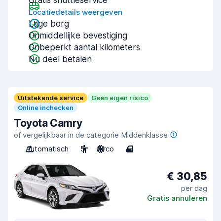
Gratis shuttleservice
Locatiedetails weergeven
Lage borg
Onmiddellijke bevestiging
Onbeperkt aantal kilometers
Nu deel betalen
Uitstekende service
Geen eigen risico
Online inchecken
Toyota Camry
of vergelijkbaar in de categorie Middenklasse
Automatisch
5
Airco
4
€ 30,85
per dag
Gratis annuleren