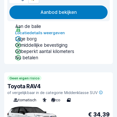
Aanbod bekijken
Aan de balie
Locatiedetails weergeven
Lage borg
Onmiddellijke bevestiging
Onbeperkt aantal kilometers
Nu betalen
Geen eigen risico
Toyota RAV4
of vergelijkbaar in de categorie Middenklasse SUV
Automatisch
5
Airco
4
€ 34,39