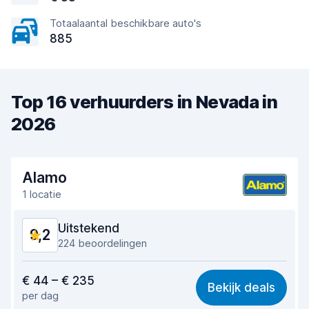
Totaalaantal beschikbare auto's
885
Top 16 verhuurders in Nevada in
2026
Alamo
1 locatie
Uitstekend
9,2
224 beoordelingen
Waar voor uw geld
8,8
€ 44 – € 235
Bekijk deals
per dag
Makkelijk te vinden
9,4