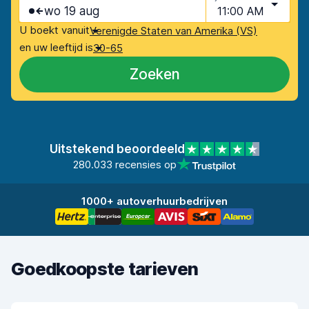
wo 19 aug
11:00 AM
U boekt vanuit
Verenigde Staten van Amerika (VS)
en uw leeftijd is
30-65
Zoeken
Uitstekend beoordeeld
280.033 recensies op
1000+ autoverhuurbedrijven
Goedkoopste tarieven