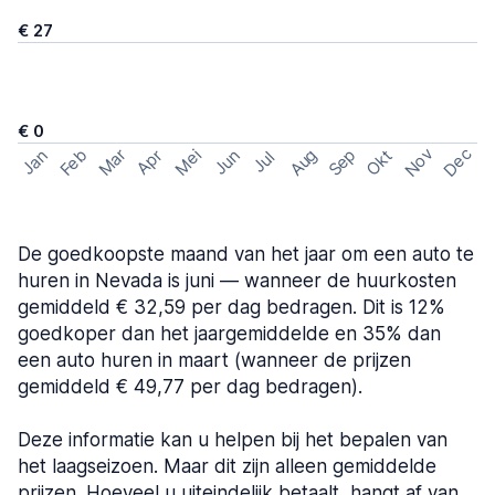
€ 27
€ 0
Nov
Dec
Feb
Aug
Sep
Mar
Mei
Okt
Jan
Apr
Jun
Jul
De goedkoopste maand van het jaar om een auto te
huren in Nevada is juni — wanneer de huurkosten
gemiddeld € 32,59 per dag bedragen. Dit is 12%
goedkoper dan het jaargemiddelde en 35% dan
een auto huren in maart (wanneer de prijzen
gemiddeld € 49,77 per dag bedragen).
Deze informatie kan u helpen bij het bepalen van
het laagseizoen. Maar dit zijn alleen gemiddelde
prijzen. Hoeveel u uiteindelijk betaalt, hangt af van