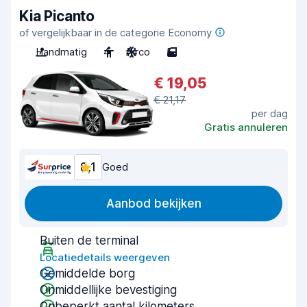
Kia Picanto
of vergelijkbaar in de categorie Economy
Handmatig
4
Airco
5
€ 19,05
€ 21,17
per dag
Gratis annuleren
8,1
Goed
Aanbod bekijken
Buiten de terminal
Locatiedetails weergeven
Gemiddelde borg
Onmiddellijke bevestiging
Onbeperkt aantal kilometers