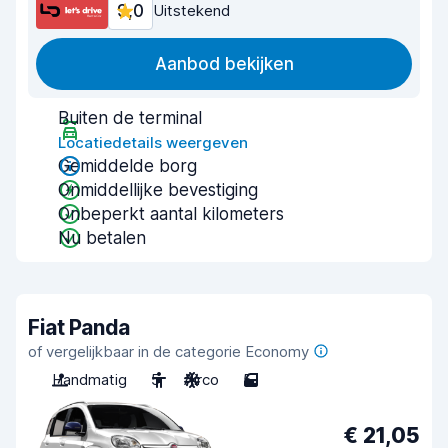
9,0
Uitstekend
Aanbod bekijken
Buiten de terminal
Locatiedetails weergeven
Gemiddelde borg
Onmiddellijke bevestiging
Onbeperkt aantal kilometers
Nu betalen
Fiat Panda
of vergelijkbaar in de categorie Economy
Handmatig
5
Airco
5
€ 21,05