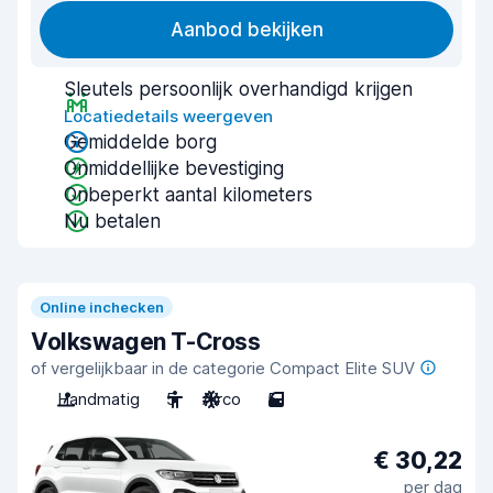
Aanbod bekijken
Sleutels persoonlijk overhandigd krijgen
Locatiedetails weergeven
Gemiddelde borg
Onmiddellijke bevestiging
Onbeperkt aantal kilometers
Nu betalen
Online inchecken
Volkswagen T-Cross
of vergelijkbaar in de categorie Compact Elite SUV
Handmatig
5
Airco
5
€ 30,22
per dag