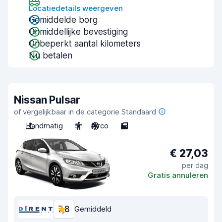
Locatiedetails weergeven
Gemiddelde borg
Onmiddellijke bevestiging
Onbeperkt aantal kilometers
Nu betalen
Nissan Pulsar
of vergelijkbaar in de categorie Standaard
Handmatig
5
Airco
5
€ 27,03
per dag
Gratis annuleren
7,8
Gemiddeld