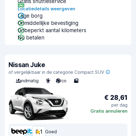
Gratis shuttleservice
Locatiedetails weergeven
Lage borg
Onmiddellijke bevestiging
Onbeperkt aantal kilometers
Nu betalen
Nissan Juke
of vergelijkbaar in de categorie Compact SUV
Handmatig
5
Airco
5
€ 28,61
per dag
Gratis annuleren
8,1
Goed