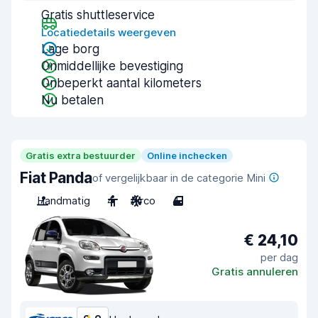
Gratis shuttleservice
Locatiedetails weergeven
Lage borg
Onmiddellijke bevestiging
Onbeperkt aantal kilometers
Nu betalen
Gratis extra bestuurder
Online inchecken
Fiat Panda
of vergelijkbaar in de categorie Mini
Handmatig
4
Airco
4
€ 24,10
per dag
Gratis annuleren