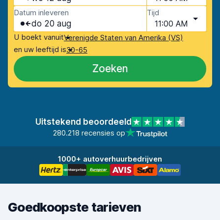
Datum inleveren
Tijd
do 20 aug
11:00 AM
U boekt vanuit
Verenigde Staten van Amerika (VS)
en uw leeftijd is
30-65
Zoeken
Uitstekend beoordeeld
280.218 recensies op
1000+ autoverhuurbedrijven
Goedkoopste tarieven