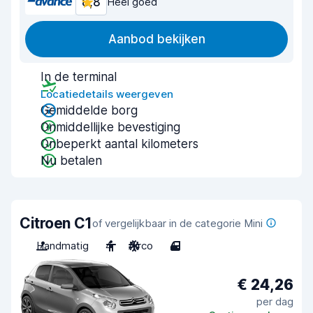
8,8
Heel goed
Aanbod bekijken
In de terminal
Locatiedetails weergeven
Gemiddelde borg
Onmiddellijke bevestiging
Onbeperkt aantal kilometers
Nu betalen
Citroen C1
of vergelijkbaar in de categorie Mini
Handmatig
4
Airco
4
€ 24,26
per dag