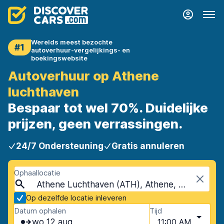
Werelds meest bezochte
#1
autoverhuur-vergelijkings- en
boekingswebsite
Autoverhuur op Athene
luchthaven
Bespaar tot wel 70%. Duidelijke
prijzen, geen verrassingen.
24/7 Ondersteuning
Gratis annuleren
Ophaallocatie
Athene Luchthaven (ATH), Athene, Griekenland
Op dezelfde locatie inleveren
Datum ophalen
Tijd
wo 12 aug
11:00 AM