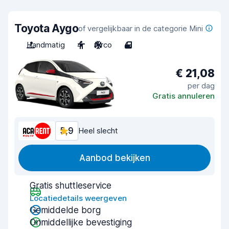
Toyota Aygo
of vergelijkbaar in de categorie Mini
Handmatig
4
Airco
4
€ 21,08
per dag
Gratis annuleren
5,9
Heel slecht
Aanbod bekijken
Gratis shuttleservice
Locatiedetails weergeven
Gemiddelde borg
Onmiddellijke bevestiging