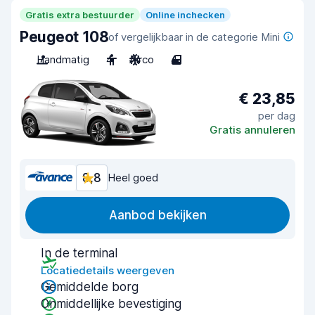
Gratis extra bestuurder
Online inchecken
Peugeot 108
of vergelijkbaar in de categorie Mini
Handmatig
4
Airco
4
€ 23,85
per dag
Gratis annuleren
8,8
Heel goed
Aanbod bekijken
In de terminal
Locatiedetails weergeven
Gemiddelde borg
Onmiddellijke bevestiging