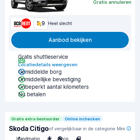
Gratis annuleren
5,9
Heel slecht
Aanbod bekijken
Gratis shuttleservice
Locatiedetails weergeven
Gemiddelde borg
Onmiddellijke bevestiging
Onbeperkt aantal kilometers
Nu betalen
Gratis extra bestuurder
Online inchecken
Skoda Citigo
of vergelijkbaar in de categorie Mini
Handmatig
4
Airco
4