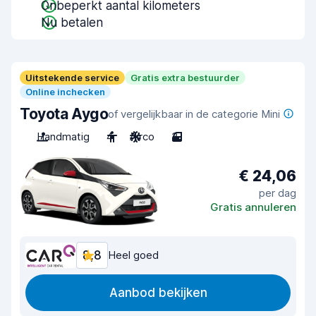
Onbeperkt aantal kilometers
Nu betalen
Uitstekende service
Gratis extra bestuurder
Online inchecken
Toyota Aygo
of vergelijkbaar in de categorie Mini
Handmatig
4
Airco
3
€ 24,06
per dag
Gratis annuleren
8,8
Heel goed
Aanbod bekijken