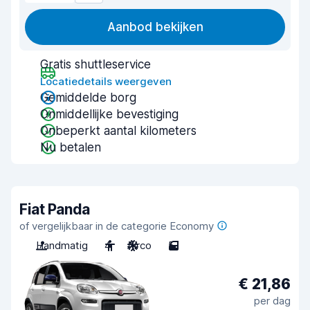
Aanbod bekijken
Gratis shuttleservice
Locatiedetails weergeven
Gemiddelde borg
Onmiddellijke bevestiging
Onbeperkt aantal kilometers
Nu betalen
Fiat Panda
of vergelijkbaar in de categorie Economy
Handmatig
4
Airco
5
€ 21,86
per dag