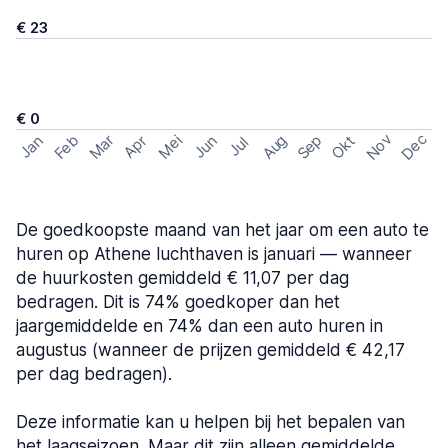
€ 23
€ 0
Nov
Dec
Feb
Aug
Sep
Mar
Mei
Okt
Jan
Apr
Jun
Jul
De goedkoopste maand van het jaar om een auto te
huren op Athene luchthaven is januari — wanneer
de huurkosten gemiddeld € 11,07 per dag
bedragen. Dit is 74% goedkoper dan het
jaargemiddelde en 74% dan een auto huren in
augustus (wanneer de prijzen gemiddeld € 42,17
per dag bedragen).
Deze informatie kan u helpen bij het bepalen van
het laagseizoen. Maar dit zijn alleen gemiddelde