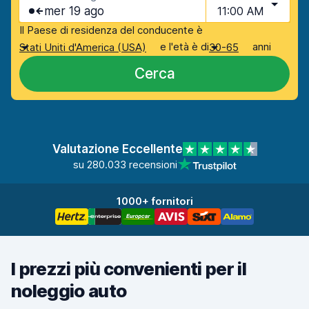
mer 19 ago
11:00 AM
Il Paese di residenza del conducente è
e l'età è di
anni
Stati Uniti d'America (USA)
30-65
Cerca
Valutazione Eccellente
su 280.033 recensioni
1000+ fornitori
I prezzi più convenienti per il
noleggio auto