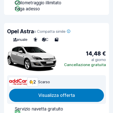
Chilometraggio illimitato
Paga adesso
Opel Astra
o Compatta simile
Manuale
5
A/C
5
14,48 €
al giorno
Cancellazione gratuita
6,2
Scarso
Visualizza offerta
Servizio navetta gratuito