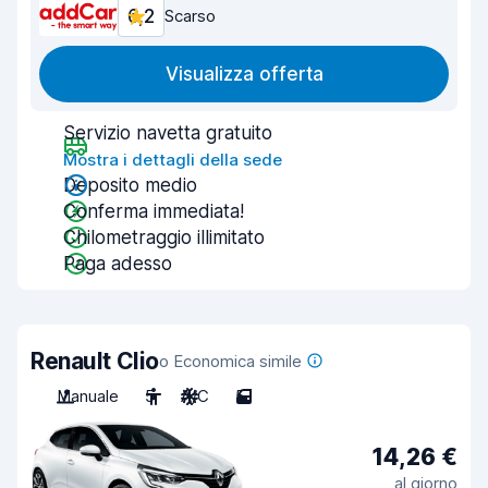
6,2
Scarso
Visualizza offerta
Servizio navetta gratuito
Mostra i dettagli della sede
Deposito medio
Conferma immediata!
Chilometraggio illimitato
Paga adesso
Renault Clio
o Economica simile
Manuale
5
A/C
5
14,26 €
al giorno