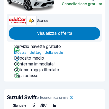
Cancellazione gratuita
6,2
Scarso
Visualizza offerta
Servizio navetta gratuito
Mostra i dettagli della sede
Deposito medio
Conferma immediata!
Chilometraggio illimitato
Paga adesso
Suzuki Swift
o Economica simile
Manuale
5
A/C
5