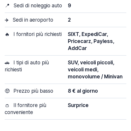
📍
Sedi di noleggio auto
9
✈️
Sedi in aeroporto
2
🔥
I fornitori più richiesti
SIXT, ExpediCar,
Pricecarz, Payless,
AddCar
🚗
I tipi di auto più
SUV, veicoli piccoli,
richiesti
veicoli medi,
monovolume / Minivan
🤑
Prezzo più basso
8 € al giorno
👛
Il fornitore più
Surprice
conveniente