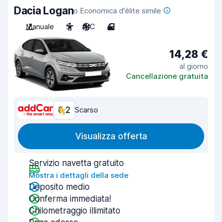
Dacia Logan
o Economica d'élite simile
Manuale
5
A/C
4
14,28 €
al giorno
Cancellazione gratuita
6,2
Scarso
Visualizza offerta
Servizio navetta gratuito
Mostra i dettagli della sede
Deposito medio
Conferma immediata!
Chilometraggio illimitato