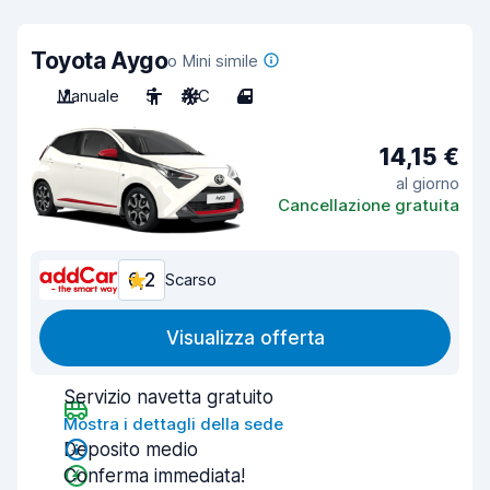
Toyota Aygo
o Mini simile
Manuale
5
A/C
4
14,15 €
al giorno
Cancellazione gratuita
6,2
Scarso
Visualizza offerta
Servizio navetta gratuito
Mostra i dettagli della sede
Deposito medio
Conferma immediata!