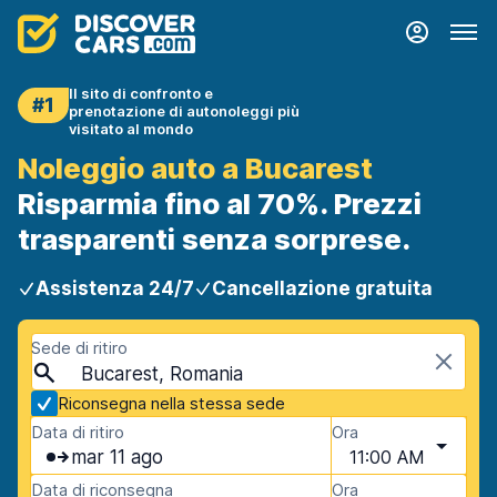
Il sito di confronto e
#1
prenotazione di autonoleggi più
visitato al mondo
Noleggio auto a Bucarest
Risparmia fino al 70%. Prezzi
trasparenti senza sorprese.
Assistenza 24/7
Cancellazione gratuita
Sede di ritiro
Bucarest, Romania
Riconsegna nella stessa sede
Data di ritiro
Ora
mar 11 ago
11:00 AM
Data di riconsegna
Ora