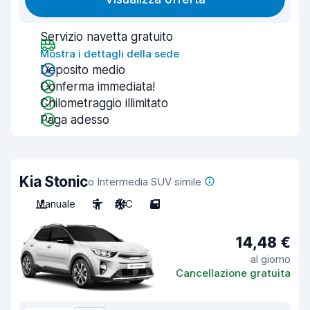
Servizio navetta gratuito
Mostra i dettagli della sede
Deposito medio
Conferma immediata!
Chilometraggio illimitato
Paga adesso
Kia Stonic
o Intermedia SUV simile
Manuale
5
A/C
5
14,48 €
al giorno
Cancellazione gratuita