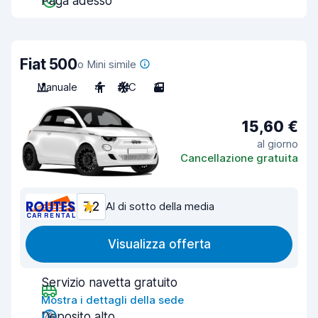
Paga adesso
Fiat 500
o Mini simile
Manuale
4
A/C
3
15,60 €
al giorno
Cancellazione gratuita
7,2
Al di sotto della media
Visualizza offerta
Servizio navetta gratuito
Mostra i dettagli della sede
Deposito alto