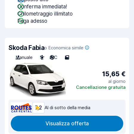
Conferma immediata!
Chilometraggio illimitato
Paga adesso
Skoda Fabia
o Economica simile
Manuale
5
A/C
5
15,65 €
al giorno
Cancellazione gratuita
7,2
Al di sotto della media
Visualizza offerta