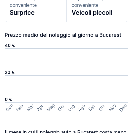
conveniente
conveniente
Surprice
Veicoli piccoli
Prezzo medio del noleggio al giorno a Bucarest
40 €
20 €
0 €
Mag
Gen
Ago
Nov
Dec
Feb
Mar
Lug
Apr
Set
Giu
Ott
Il mese in cui il noleggio auto a Bucarest costa meno