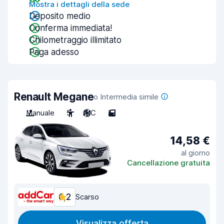
Mostra i dettagli della sede
Deposito medio
Conferma immediata!
Chilometraggio illimitato
Paga adesso
Renault Megane
o Intermedia simile
Manuale
5
A/C
5
14,58 €
al giorno
Cancellazione gratuita
6,2
Scarso
Visualizza offerta