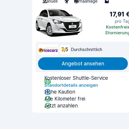
Manuell
5
Klimaanlage
5
17,91 
pro Ta
Kostenfrei
Stornierun
7,5
Durchschnittlich
Angebot ansehen
Kostenloser Shuttle-Service
Standortdetails anzeigen
Hohe Kaution
Alle Kilometer frei
Jetzt anzahlen