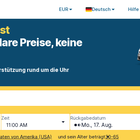
EUR
Deutsch
Hilfe
st
lare Preise, keine
rstützung rund um die Uhr
Zeit
Rückgabedatum
11:00 AM
Mo., 17. Aug.
und sein Alter beträgt
aaten von Amerika (USA)
30-65