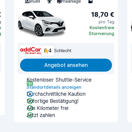
Manuell
5
Klimaanlage
5
€
18,70 €
g
pro Tag
e
Kostenfreie
g
Stornierung
6,4
Schlecht
Angebot ansehen
Kostenloser Shuttle-Service
Standortdetails anzeigen
Durchschnittliche Kaution
Sofortige Bestätigung!
Alle Kilometer frei
Jetzt zahlen