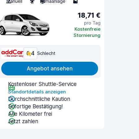
Manuell
5
Klimaanlage
5
18,71 €
pro Tag
Kostenfreie
Stornierung
6,4
Schlecht
Angebot ansehen
Kostenloser Shuttle-Service
Standortdetails anzeigen
Durchschnittliche Kaution
Sofortige Bestätigung!
Alle Kilometer frei
Jetzt zahlen