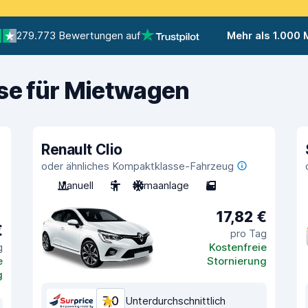
279.773 Bewertungen auf
Mehr als 1.000
ise für Mietwagen
Renault Clio
oder ähnliches Kompaktklasse-Fahrzeug
Manuell
5
Klimaanlage
5
17,82 €
€
pro Tag
g
Kostenfreie
e
Stornierung
g
7,0
Unterdurchschnittlich