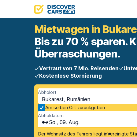
Mietwagen in Bukare
Bis zu 70 % sparen. K
Überraschungen.
Vertraut von 7 Mio. Reisenden
Unte
Kostenlose Stornierung
Abholort
Bukarest, Rumänien
Am selben Ort zurückgeben
Abholdatum
So., 09. Aug.
Der Wohnsitz des Fahrers liegt in
Vereinigte St