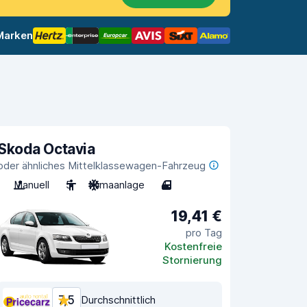
 Marken
Skoda Octavia
oder ähnliches Mittelklassewagen-Fahrzeug
Manuell
5
Klimaanlage
4
19,41 €
pro Tag
Kostenfreie
Stornierung
7,5
Durchschnittlich