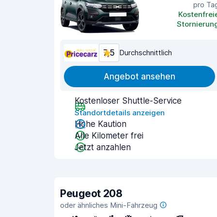
pro Ta
Kostenfrei
Stornierun
7,5
Durchschnittlich
Angebot ansehen
Kostenloser Shuttle-Service
Standortdetails anzeigen
Hohe Kaution
Alle Kilometer frei
Jetzt anzahlen
Peugeot 208
oder ähnliches Mini-Fahrzeug