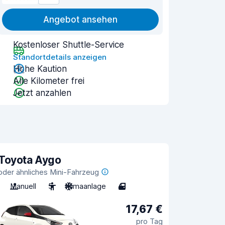
Angebot ansehen
Kostenloser Shuttle-Service
Standortdetails anzeigen
Hohe Kaution
Alle Kilometer frei
Jetzt anzahlen
Toyota Aygo
oder ähnliches Mini-Fahrzeug
Manuell
5
Klimaanlage
4
17,67 €
pro Tag