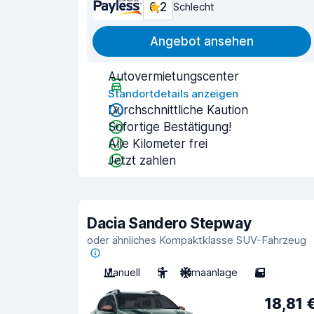
6,2
Schlecht
Angebot ansehen
Autovermietungscenter
Standortdetails anzeigen
Durchschnittliche Kaution
Sofortige Bestätigung!
Alle Kilometer frei
Jetzt zahlen
Dacia Sandero Stepway
oder ähnliches Kompaktklasse SUV-Fahrzeug
Manuell
5
Klimaanlage
5
18,81 