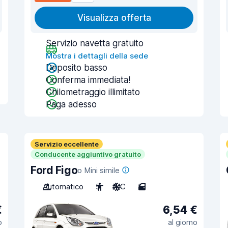
Visualizza offerta
Servizio navetta gratuito
Mostra i dettagli della sede
Deposito basso
Conferma immediata!
Chilometraggio illimitato
Paga adesso
Servizio eccellente
Conducente aggiuntivo gratuito
Ford Figo
o Mini simile
Automatico
5
A/C
5
€
6,54 €
o
al giorno