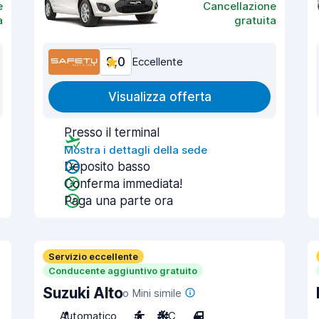
e
Cancellazione
a
gratuita
9,0
Eccellente
Visualizza offerta
Presso il terminal
Mostra i dettagli della sede
Deposito basso
Conferma immediata!
Paga una parte ora
Servizio eccellente
Conducente aggiuntivo gratuito
Suzuki Alto
o Mini simile
Automatico
4
A/C
4