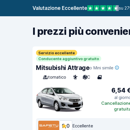
Valutazione Eccellente
su 27
I prezzi più convenie
Servizio eccellente
Conducente aggiuntivo gratuito
Mitsubishi Attrage
o Mini simile
Automatico
5
A/C
4
6,54 
al giorn
Cancellazion
gratuit
9,0
Eccellente