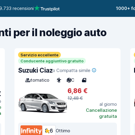
9.733 recensioni
1000+ fo
nti per il noleggio auto
Servizio eccellente
Conducente aggiuntivo gratuito
Suzuki Ciaz
o Compatta simile
Automatico
5
A/C
4
6,86 €
€
12,48 €
o
al giorno
e
Cancellazione
a
gratuita
8,6
Ottimo