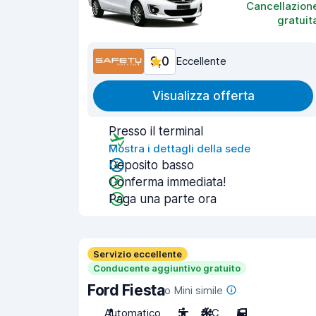
Cancellazion
gratuit
9,0
Eccellente
Visualizza offerta
Presso il terminal
Mostra i dettagli della sede
Deposito basso
Conferma immediata!
Paga una parte ora
Servizio eccellente
Conducente aggiuntivo gratuito
Ford Fiesta
o Mini simile
Automatico
5
A/C
5