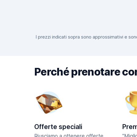
I prezzi indicati sopra sono approssimativi e sono
Perché prenotare co
Offerte speciali
Prem
Riusciamo a ottenere offerte
"Migl