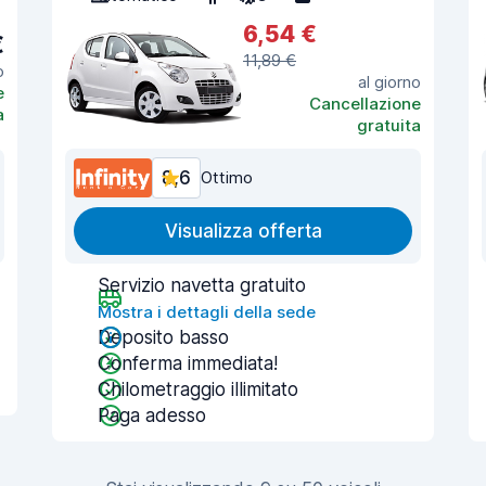
6,54 €
€
11,89 €
o
al giorno
e
Cancellazione
a
gratuita
8,6
Ottimo
Visualizza offerta
Servizio navetta gratuito
Mostra i dettagli della sede
Deposito basso
Conferma immediata!
Chilometraggio illimitato
Paga adesso