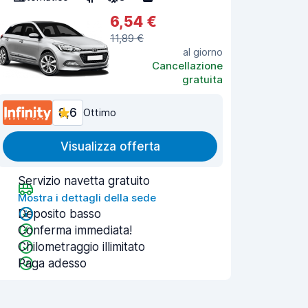
6,54 €
11,89 €
al giorno
Cancellazione
gratuita
8,6
Ottimo
Visualizza offerta
Servizio navetta gratuito
Mostra i dettagli della sede
Deposito basso
Conferma immediata!
Chilometraggio illimitato
Paga adesso