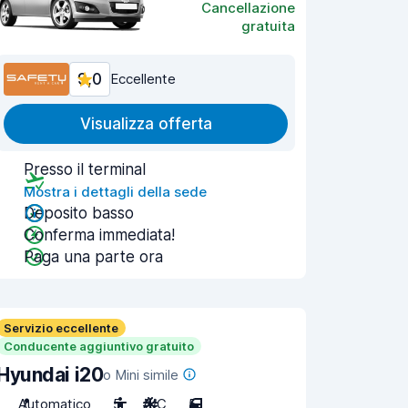
Cancellazione
gratuita
9,0
Eccellente
Visualizza offerta
Presso il terminal
Mostra i dettagli della sede
Deposito basso
Conferma immediata!
Paga una parte ora
Servizio eccellente
Conducente aggiuntivo gratuito
Hyundai i20
o Mini simile
Automatico
5
A/C
5