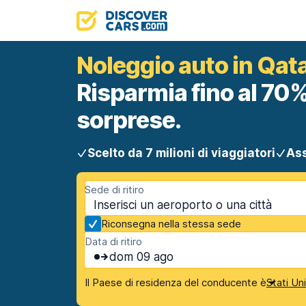
Noleggio auto in Qat
Risparmia fino al 70%
sorprese.
Scelto da 7 milioni di viaggiatori
Ass
Sede di ritiro
Riconsegna nella stessa sede
Data di ritiro
dom 09 ago
Il Paese di residenza del conducente è
Stati Un