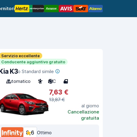
rnitori
Servizio eccellente
Conducente aggiuntivo gratuito
Kia K3
o Standard simile
Automatico
5
A/C
4
7,63 €
13,87 €
al giorno
Cancellazione
gratuita
8,6
Ottimo