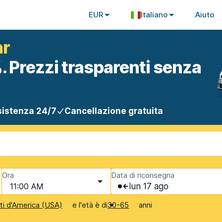
EUR
Italiano
Aiuto
ar
. Prezzi trasparenti senza
istenza 24/7
Cancellazione gratuita
Ora
Data di riconsegna
11:00 AM
lun 17 ago
e l'età è di
anni
iti d'America (USA)
30-65