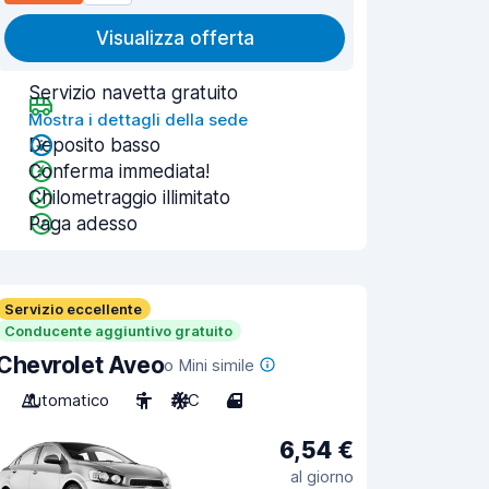
Visualizza offerta
Servizio navetta gratuito
Mostra i dettagli della sede
Deposito basso
Conferma immediata!
Chilometraggio illimitato
Paga adesso
Servizio eccellente
Conducente aggiuntivo gratuito
Chevrolet Aveo
o Mini simile
Automatico
5
A/C
4
6,54 €
al giorno