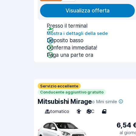
Visualizza offerta
Presso il terminal
Mostra i dettagli della sede
Deposito basso
Conferma immediata!
Paga una parte ora
Servizio eccellente
Conducente aggiuntivo gratuito
Mitsubishi Mirage
o Mini simile
Automatico
5
A/C
4
6,54 
al giorn