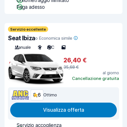
Chilometraggio illimitato
Paga adesso
Servizio eccellente
Seat Ibiza
o Economica simile
Manuale
5
A/C
5
26,40 €
35,68 €
al giorno
Cancellazione gratuita
8,6
Ottimo
Visualizza offerta
Servizio accoglienza