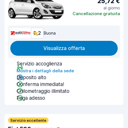
25,72 €
al giorno
Cancellazione gratuita
8,2
Buona
Visualizza offerta
Servizio accoglienza
Mostra i dettagli della sede
Deposito alto
Conferma immediata!
Chilometraggio illimitato
Paga adesso
Servizio eccellente