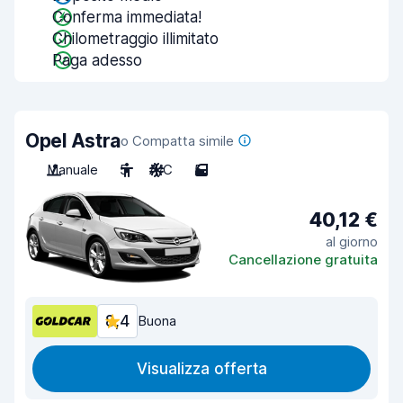
Conferma immediata!
Chilometraggio illimitato
Paga adesso
Opel Astra
o Compatta simile
Manuale
5
A/C
5
40,12 €
al giorno
Cancellazione gratuita
8,4
Buona
Visualizza offerta