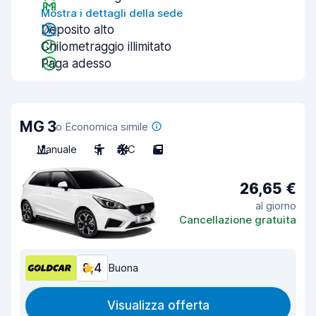
Mostra i dettagli della sede
Deposito alto
Chilometraggio illimitato
Paga adesso
MG 3
o Economica simile
Manuale
5
A/C
5
26,65 €
al giorno
Cancellazione gratuita
8,4
Buona
Visualizza offerta