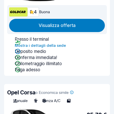
8,4
Buona
Visualizza offerta
Presso il terminal
Mostra i dettagli della sede
Deposito medio
Conferma immediata!
Chilometraggio illimitato
Paga adesso
Opel Corsa
o Economica simile
Manuale
5
Senza A/C
5