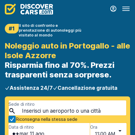
Il sito di confronto e
#1
prenotazione di autonoleggi più
visitato al mondo
Noleggio auto in Portogallo - alle
Isole Azzorre
Risparmia fino al 70%. Prezzi
trasparenti senza sorprese.
Assistenza 24/7
Cancellazione gratuita
Sede di ritiro
Riconsegna nella stessa sede
Data di ritiro
Ora
mar 11 ago
11:00 AM