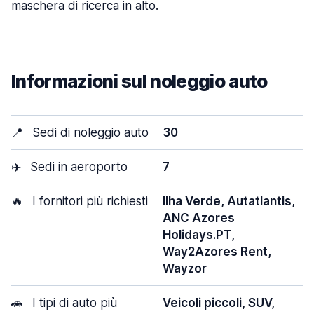
maschera di ricerca in alto.
Informazioni sul noleggio auto
📍
Sedi di noleggio auto
30
✈️
Sedi in aeroporto
7
🔥
I fornitori più richiesti
Ilha Verde, Autatlantis,
ANC Azores
Holidays.PT,
Way2Azores Rent,
Wayzor
🚗
I tipi di auto più
Veicoli piccoli, SUV,