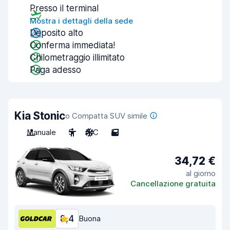
Presso il terminal
Mostra i dettagli della sede
Deposito alto
Conferma immediata!
Chilometraggio illimitato
Paga adesso
Kia Stonic
o Compatta SUV simile
Manuale
5
A/C
5
34,72 €
al giorno
Cancellazione gratuita
8,4
Buona