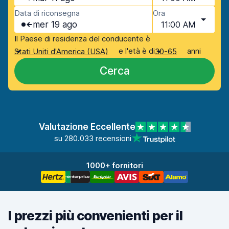
Data di riconsegna
Ora
mer 19 ago
11:00 AM
Il Paese di residenza del conducente è
e l'età è di
anni
Stati Uniti d'America (USA)
30-65
Cerca
Valutazione Eccellente
su 280.033 recensioni
1000+ fornitori
I prezzi più convenienti per il