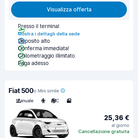
Visualizza offerta
Presso il terminal
Mostra i dettagli della sede
Deposito alto
Conferma immediata!
Chilometraggio illimitato
Paga adesso
Fiat 500
o Mini simile
Manuale
4
A/C
3
25,36 €
al giorno
Cancellazione gratuita