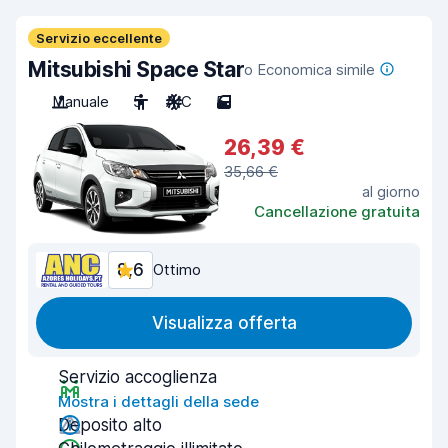
Servizio eccellente
Mitsubishi Space Star
o Economica simile
Manuale
5
A/C
5
26,39 €
35,66 €
al giorno
Cancellazione gratuita
8,6
Ottimo
Visualizza offerta
Servizio accoglienza
Mostra i dettagli della sede
Deposito alto