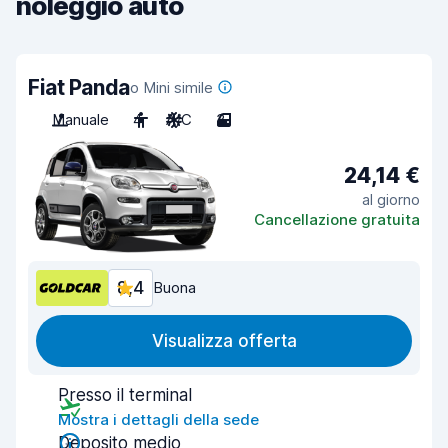
noleggio auto
Fiat Panda
o Mini simile
Manuale
4
A/C
3
24,14 €
al giorno
Cancellazione gratuita
8,4
Buona
Visualizza offerta
Presso il terminal
Mostra i dettagli della sede
Deposito medio