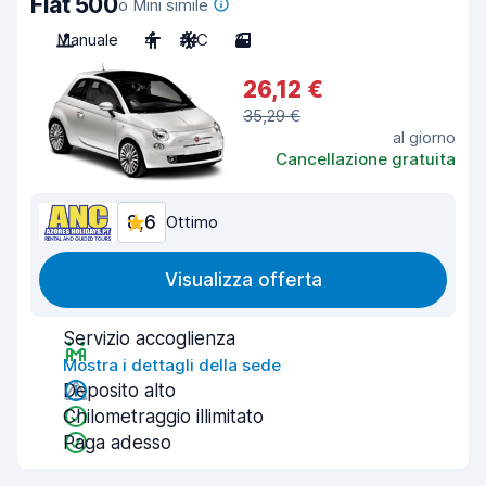
Fiat 500
o Mini simile
Manuale
4
A/C
3
26,12 €
35,29 €
al giorno
Cancellazione gratuita
8,6
Ottimo
Visualizza offerta
Servizio accoglienza
Mostra i dettagli della sede
Deposito alto
Chilometraggio illimitato
Paga adesso