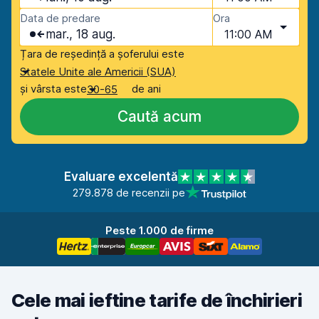
Data de predare
Ora
mar., 18 aug.
11:00 AM
Țara de reședință a șoferului este
Statele Unite ale Americii (SUA)
și vârsta este
de ani
30-65
Caută acum
Evaluare excelentă
279.878 de recenzii pe
Peste 1.000 de firme
Cele mai ieftine tarife de închirieri