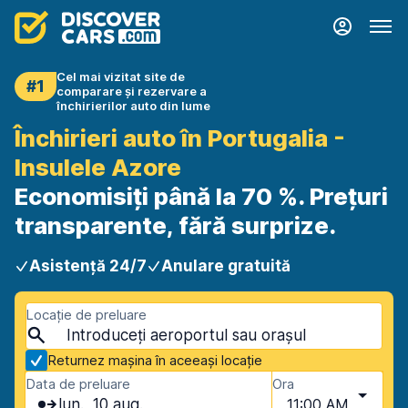
Cel mai vizitat site de
#1
comparare și rezervare a
închirierilor auto din lume
Închirieri auto în Portugalia -
Insulele Azore
Economisiți până la 70 %. Prețuri
transparente, fără surprize.
Asistență 24/7
Anulare gratuită
Locație de preluare
Returnez mașina în aceeași locație
Data de preluare
Ora
lun., 10 aug.
11:00 AM