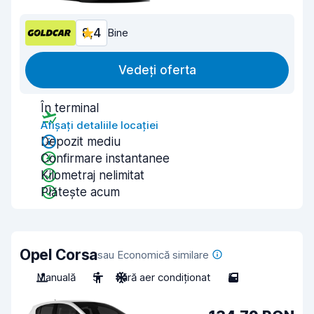
8,4
Bine
Vedeți oferta
În terminal
Afișați detaliile locației
Depozit mediu
Confirmare instantanee
Kilometraj nelimitat
Plătește acum
Opel Corsa
sau Economică similare
Manuală
5
Fără aer condiționat
5