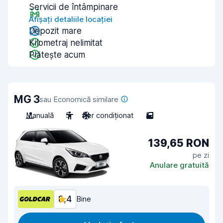
Servicii de întâmpinare
Afișați detaliile locației
Depozit mare
Kilometraj nelimitat
Plătește acum
MG 3
sau Economică similare
Manuală
5
Aer condiționat
5
139,65 RON
pe zi
Anulare gratuită
8,4
Bine