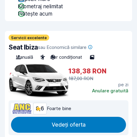
Kilometraj nelimitat
Plătește acum
Servicii excelente
Seat Ibiza
sau Economică similare
Manuală
5
Aer condiționat
5
138,38 RON
187,00 RON
pe zi
Anulare gratuită
8,6
Foarte bine
Vedeți oferta