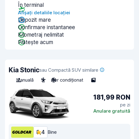
În terminal
Afișați detaliile locației
Depozit mare
Confirmare instantanee
Kilometraj nelimitat
Plătește acum
Kia Stonic
sau Compactă SUV similare
Manuală
5
Aer condiționat
5
181,99 RON
pe zi
Anulare gratuită
8,4
Bine