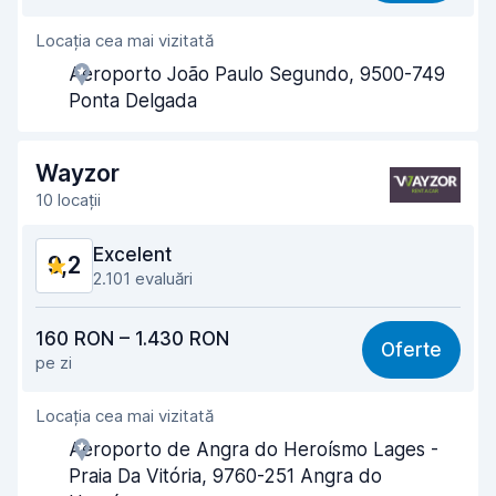
Locația cea mai vizitată
Amabilitatea agenților
9,4
Aeroporto João Paulo Segundo, 9500-749
Rapiditatea preluării
9,4
Ponta Delgada
Rapiditatea predării
9,7
Wayzor
Curățenia mașinii
9,2
10 locații
Starea mașinii
9,0
Excelent
9,2
2.101 evaluări
Raport calitate-preț
8,9
160 RON – 1.430 RON
Oferte
pe zi
Ușor de găsit
9,4
Locația cea mai vizitată
Amabilitatea agenților
9,1
Aeroporto de Angra do Heroísmo Lages -
Rapiditatea preluării
9,1
Praia Da Vitória, 9760-251 Angra do