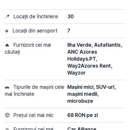
📍
Locații de închiriere
30
✈️
Locații din aeroport
7
🔥
Furnizorii cei mai
Ilha Verde, Autatlantis,
căutați
ANC Azores
Holidays.PT,
Way2Azores Rent,
Wayzor
🚗
Tipurile de mașini cele
Mașini mici, SUV-uri,
mai închiriate
mașini medii,
microbuze
🤑
Prețul cel mai mic
68 RON pe zi
👛
Furnizorul cel mai
Car Alliance