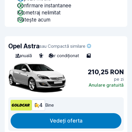
Confirmare instantanee
Kilometraj nelimitat
Plătește acum
Opel Astra
sau Compactă similare
Manuală
5
Aer condiționat
5
210,25 RON
pe zi
Anulare gratuită
8,4
Bine
Vedeți oferta