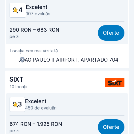
Excelent
9,4
107 evaluări
Raport calitate-preț
9,2
290 RON – 683 RON
Oferte
pe zi
Ușor de găsit
9,5
Locația cea mai vizitată
Amabilitatea agenților
9,4
JOAO PAULO II AIRPORT, APARTADO 704
Rapiditatea preluării
9,3
Rapiditatea predării
9,5
SIXT
10 locații
Curățenia mașinii
9,7
Excelent
9,3
Starea mașinii
9,0
450 de evaluări
Raport calitate-preț
8,9
674 RON – 1.925 RON
Oferte
pe zi
Ușor de găsit
9,6