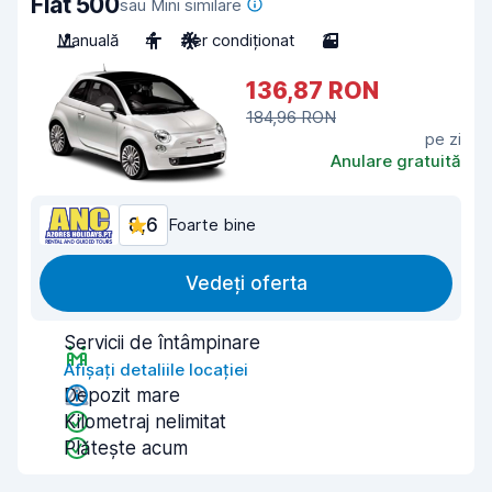
Fiat 500
sau Mini similare
Manuală
4
Aer condiționat
3
136,87 RON
184,96 RON
pe zi
Anulare gratuită
8,6
Foarte bine
Vedeți oferta
Servicii de întâmpinare
Afișați detaliile locației
Depozit mare
Kilometraj nelimitat
Plătește acum