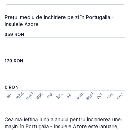
Prețul mediu de închiriere pe zi în Portugalia -
Insulele Azore
359 RON
179 RON
0 RON
mart.
sept.
febr.
dec.
aug.
nov.
oct.
apr.
mai
ian.
iun.
iul.
Cea mai ieftină lună a anului pentru închirierea unei
mașini în Portugalia - Insulele Azore este ianuarie,