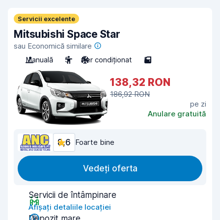
Servicii excelente
Mitsubishi Space Star
sau Economică similare
Manuală
5
Aer condiționat
5
138,32 RON
186,92 RON
pe zi
Anulare gratuită
8,6
Foarte bine
Vedeți oferta
Servicii de întâmpinare
Afișați detaliile locației
Depozit mare