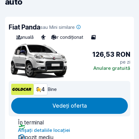
auto
Fiat Panda
sau Mini similare
Manuală
4
Aer condiționat
3
126,53 RON
pe zi
Anulare gratuită
8,4
Bine
Vedeți oferta
În terminal
Afișați detaliile locației
Depozit mediu