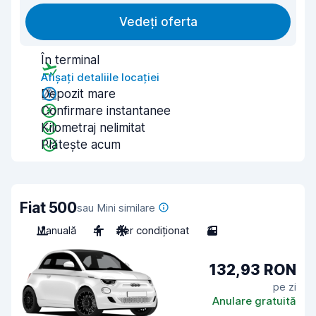
Vedeți oferta
În terminal
Afișați detaliile locației
Depozit mare
Confirmare instantanee
Kilometraj nelimitat
Plătește acum
Fiat 500
sau Mini similare
Manuală
4
Aer condiționat
3
132,93 RON
pe zi
Anulare gratuită