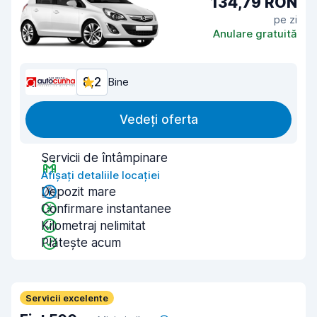
134,79 RON
pe zi
Anulare gratuită
8,2
Bine
Vedeți oferta
Servicii de întâmpinare
Afișați detaliile locației
Depozit mare
Confirmare instantanee
Kilometraj nelimitat
Plătește acum
Servicii excelente