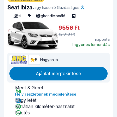
Seat Ibiza
vagy hasonló Gazdaságos
Kézi
5
Légkondicionáló
5
9556 Ft
12 913 Ft
naponta
Ingyenes lemondás
8,6
Nagyon jó
Ajánlat megtekintése
Meet & Greet
Hely részleteinek megjelenítése
Nagy letét
Korlátlan kilométer-használat
Fizetés