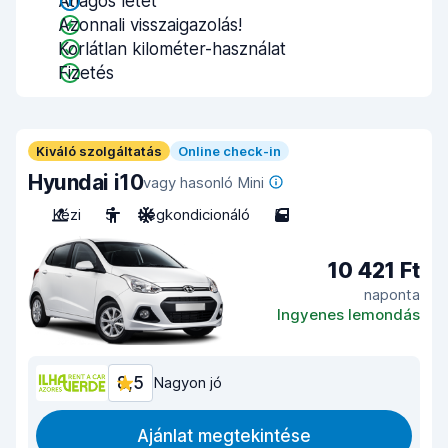
Átlagos letét
Azonnali visszaigazolás!
Korlátlan kilométer-használat
Fizetés
Kiváló szolgáltatás
Online check-in
Hyundai i10
vagy hasonló Mini
Kézi
5
Légkondicionáló
5
10 421 Ft
naponta
Ingyenes lemondás
8,5
Nagyon jó
Ajánlat megtekintése