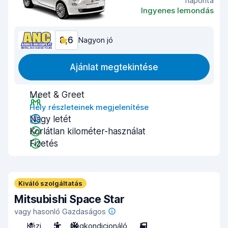
naponta
Ingyenes lemondás
8,6
Nagyon jó
Ajánlat megtekintése
Meet & Greet
Hely részleteinek megjelenítése
Nagy letét
Korlátlan kilométer-használat
Fizetés
Kiváló szolgáltatás
Mitsubishi Space Star
vagy hasonló Gazdaságos
Kézi
5
Légkondicionáló
5