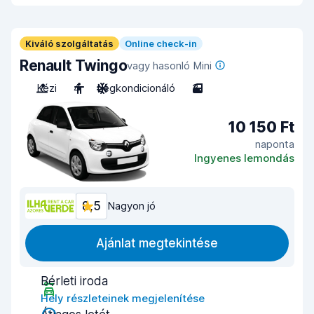
Kiváló szolgáltatás
Online check-in
Renault Twingo
vagy hasonló Mini
Kézi
4
Légkondicionáló
3
10 150 Ft
naponta
Ingyenes lemondás
8,5
Nagyon jó
Ajánlat megtekintése
Bérleti iroda
Hely részleteinek megjelenítése