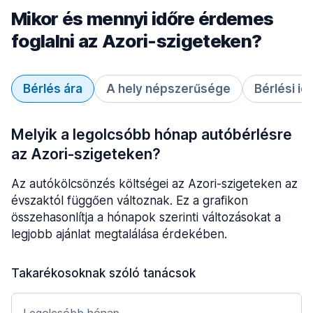
Mikor és mennyi időre érdemes
foglalni az Azori-szigeteken?
Bérlés ára
A hely népszerűsége
Bérlési id
Melyik a legolcsóbb hónap autóbérlésre
az Azori-szigeteken?
Az autókölcsönzés költségei az Azori-szigeteken az
évszaktól függően változnak. Ez a grafikon
összehasonlítja a hónapok szerinti változásokat a
legjobb ajánlat megtalálása érdekében.
Takarékosoknak szóló tanácsok