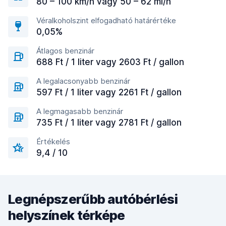
80 – 100 km/h vagy 50 – 62 mi/h
Véralkoholszint elfogadható határértéke
0,05%
Átlagos benzinár
688 Ft / 1 liter vagy 2603 Ft / gallon
A legalacsonyabb benzinár
597 Ft / 1 liter vagy 2261 Ft / gallon
A legmagasabb benzinár
735 Ft / 1 liter vagy 2781 Ft / gallon
Értékelés
9,4 / 10
Legnépszerűbb autóbérlési
helyszínek térképe