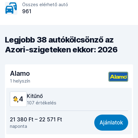
Összes elérhető autó
961
Legjobb 38 autókölcsönző az
Azori-szigeteken ekkor: 2026
Alamo
1 helyszín
Kitűnő
9,4
107 értékelés
Ár-érték arány
9,2
21 380 Ft – 22 571 Ft
Ajánlatok
naponta
Könnyű megtalálás
9,5