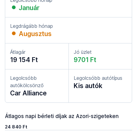
Legolcsóbb hónap
Január
Legdrágább hónap
Augusztus
Átlagár
Jó üzlet
19 154 Ft
9701 Ft
Legolcsóbb
Legolcsóbb autótípus
Kis autók
autókölcsönző
Car Alliance
Átlagos napi bérleti díjak az Azori-szigeteken
24 840 Ft