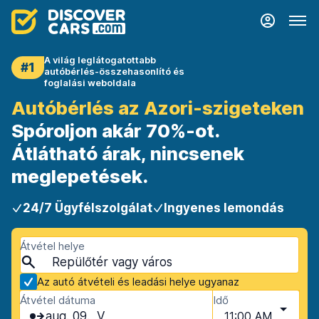
A világ leglátogatottabb
#1
autóbérlés-összehasonlító és
foglalási weboldala
Autóbérlés az Azori-szigeteken
Spóroljon akár 70%-ot.
Átlátható árak, nincsenek
meglepetések.
24/7 Ügyfélszolgálat
Ingyenes lemondás
Átvétel helye
Az autó átvételi és leadási helye ugyanaz
Átvétel dátuma
Idő
aug. 09., V
11:00 AM