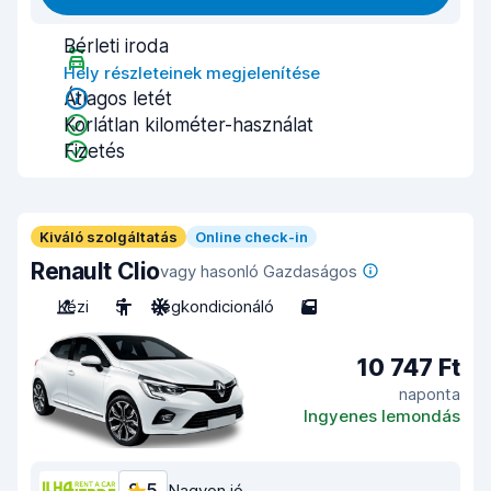
Bérleti iroda
Hely részleteinek megjelenítése
Átlagos letét
Korlátlan kilométer-használat
Fizetés
Kiváló szolgáltatás
Online check-in
Renault Clio
vagy hasonló Gazdaságos
Kézi
5
Légkondicionáló
5
10 747 Ft
naponta
Ingyenes lemondás
Nagyon jó