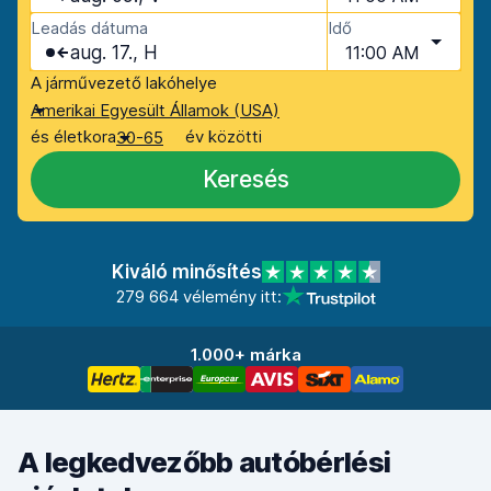
Leadás dátuma
Idő
aug. 17., H
11:00 AM
A járművezető lakóhelye
Amerikai Egyesült Államok (USA)
és életkora
év közötti
30-65
Keresés
Kiváló minősítés
279 664 vélemény itt:
1.000+ márka
A legkedvezőbb autóbérlési