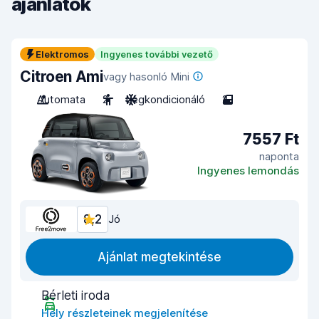
ajánlatok
Elektromos
Ingyenes további vezető
Citroen Ami
vagy hasonló Mini
Automata
2
Légkondicionáló
2
7557 Ft
naponta
Ingyenes lemondás
8,2
Jó
Ajánlat megtekintése
Bérleti iroda
Hely részleteinek megjelenítése