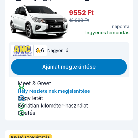
9552 Ft
12 908 Ft
naponta
Ingyenes lemondás
8,6
Nagyon jó
Ajánlat megtekintése
Meet & Greet
Hely részleteinek megjelenítése
Nagy letét
Korlátlan kilométer-használat
Fizetés
Kiváló szolgáltatás