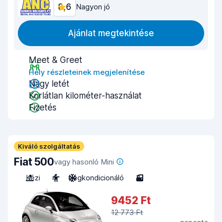
8,6
Nagyon jó
Ajánlat megtekintése
Meet & Greet
Hely részleteinek megjelenítése
Nagy letét
Korlátlan kilométer-használat
Fizetés
Kiváló szolgáltatás
Fiat 500
vagy hasonló Mini
Kézi
4
Légkondicionáló
3
9452 Ft
12 773 Ft