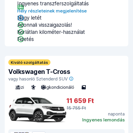
Ingyenes transzferszolgáltatás
Hely részleteinek megjelenítése
Nagy letét
Azonnali visszaigazolás!
Korlátlan kilométer-használat
Fizetés
Kiváló szolgáltatás
Volkswagen T-Cross
vagy hasonló Sztenderd SUV
Kézi
5
Légkondicionáló
5
11 659 Ft
15 755 Ft
naponta
Ingyenes lemondás