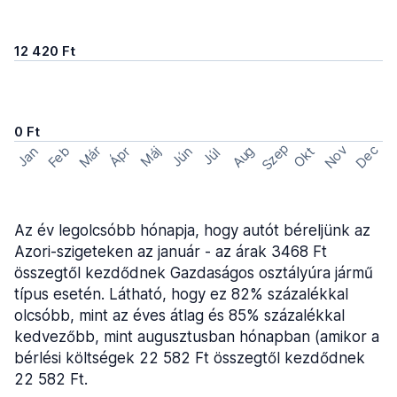
12 420 Ft
0 Ft
Szep
Nov
Dec
Feb
Aug
Már
Okt
Jan
Ápr
Máj
Jún
Júl
Az év legolcsóbb hónapja, hogy autót béreljünk az
Azori-szigeteken az január - az árak 3468 Ft
összegtől kezdődnek Gazdaságos osztályúra jármű
típus esetén. Látható, hogy ez 82% százalékkal
olcsóbb, mint az éves átlag és 85% százalékkal
kedvezőbb, mint augusztusban hónapban (amikor a
bérlési költségek 22 582 Ft összegtől kezdődnek
22 582 Ft.