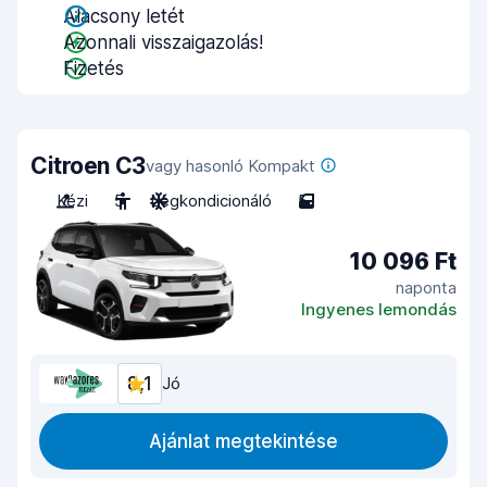
Alacsony letét
Azonnali visszaigazolás!
Fizetés
Citroen C3
vagy hasonló Kompakt
Kézi
5
Légkondicionáló
5
10 096 Ft
naponta
Ingyenes lemondás
8,1
Jó
Ajánlat megtekintése