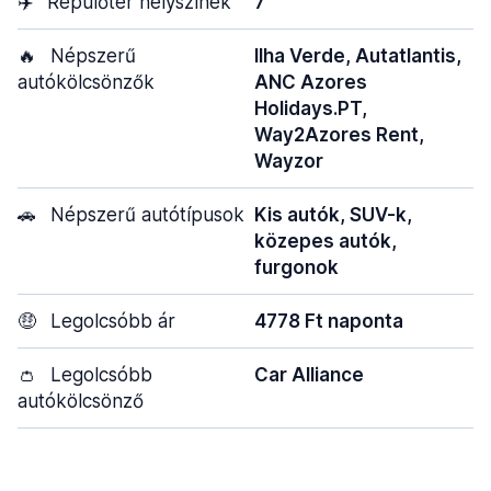
✈️
Repülőtér helyszínek
7
🔥
Népszerű
Ilha Verde, Autatlantis,
autókölcsönzők
ANC Azores
Holidays.PT,
Way2Azores Rent,
Wayzor
🚗
Népszerű autótípusok
Kis autók, SUV-k,
közepes autók,
furgonok
🤑
Legolcsóbb ár
4778 Ft naponta
👛
Legolcsóbb
Car Alliance
autókölcsönző