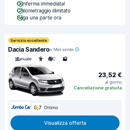
Conferma immediata!
Chilometraggio illimitato
Paga una parte ora
Servizio eccellente
Dacia Sandero
o Mini simile
Manuale
5
A/C
5
23,52 €
al giorno
Cancellazione gratuita
8,7
Ottimo
Visualizza offerta