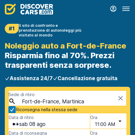
Il sito di confronto e
#1
prenotazione di autonoleggi più
visitato al mondo
Noleggio auto a Fort-de-France
Risparmia fino al 70%. Prezzi
trasparenti senza sorprese.
Assistenza 24/7
Cancellazione gratuita
Sede di ritiro
Fort-de-France, Martinica
Riconsegna nella stessa sede
Data di ritiro
Ora
sab 08 ago
11:00 AM
Data di riconsegna
Ora