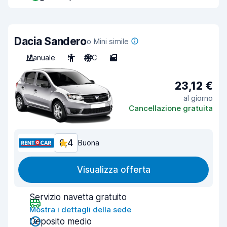
Dacia Sandero
o Mini simile
Manuale
5
A/C
5
23,12 €
al giorno
Cancellazione gratuita
8,4
Buona
Visualizza offerta
Servizio navetta gratuito
Mostra i dettagli della sede
Deposito medio