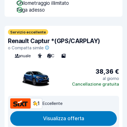
Chilometraggio illimitato
Paga adesso
Servizio eccellente
Renault Captur *(GPS/CARPLAY)
o Compatta simile
Manuale
5
A/C
5
38,36 €
al giorno
Cancellazione gratuita
9,1
Eccellente
Visualizza offerta