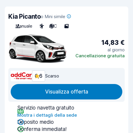
Kia Picanto
o Mini simile
Manuale
5
A/C
5
14,83 €
al giorno
Cancellazione gratuita
6,6
Scarso
Visualizza offerta
Servizio navetta gratuito
Mostra i dettagli della sede
Deposito medio
Conferma immediata!