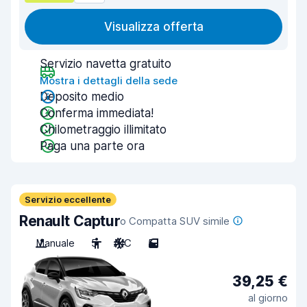
Visualizza offerta
Servizio navetta gratuito
Mostra i dettagli della sede
Deposito medio
Conferma immediata!
Chilometraggio illimitato
Paga una parte ora
Servizio eccellente
Renault Captur
o Compatta SUV simile
Manuale
5
A/C
5
39,25 €
al giorno