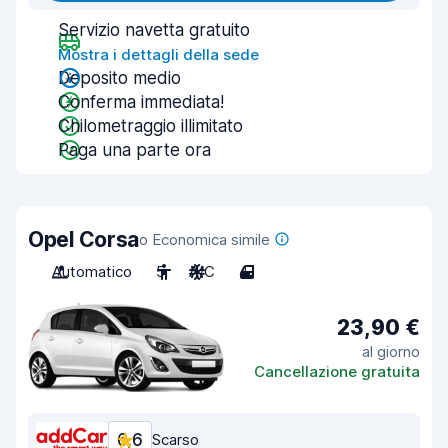
Servizio navetta gratuito
Mostra i dettagli della sede
Deposito medio
Conferma immediata!
Chilometraggio illimitato
Paga una parte ora
Opel Corsa
o Economica simile
Automatico
5
A/C
4
23,90 €
al giorno
Cancellazione gratuita
6,6
Scarso