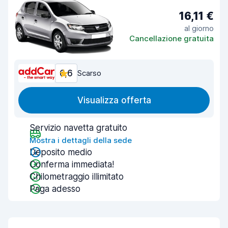
16,11 €
al giorno
Cancellazione gratuita
6,6
Scarso
Visualizza offerta
Servizio navetta gratuito
Mostra i dettagli della sede
Deposito medio
Conferma immediata!
Chilometraggio illimitato
Paga adesso