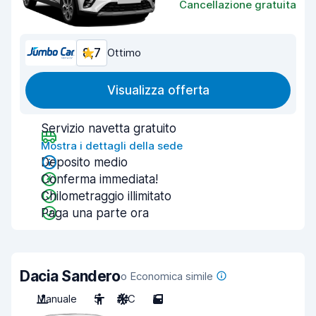
Cancellazione gratuita
8,7
Ottimo
Visualizza offerta
Servizio navetta gratuito
Mostra i dettagli della sede
Deposito medio
Conferma immediata!
Chilometraggio illimitato
Paga una parte ora
Dacia Sandero
o Economica simile
Manuale
5
A/C
5