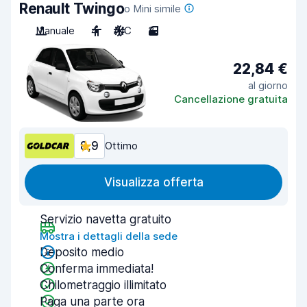
Renault Twingo
o Mini simile
Manuale
4
A/C
3
22,84 €
al giorno
Cancellazione gratuita
8,9
Ottimo
Visualizza offerta
Servizio navetta gratuito
Mostra i dettagli della sede
Deposito medio
Conferma immediata!
Chilometraggio illimitato
Paga una parte ora