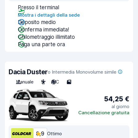
Presso il terminal
Mostra i dettagli della sede
Deposito medio
Conferma immediata!
Chilometraggio illimitato
Paga una parte ora
Dacia Duster
o Intermedia Monovolume simile
Manuale
5
A/C
5
54,25 €
al giorno
Cancellazione gratuita
8,9
Ottimo