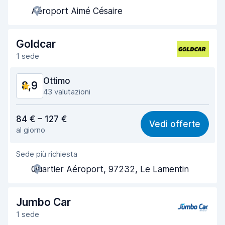
Aéroport Aimé Césaire
Rapidità del ritiro
8,9
Rapidità della riconsegna
9,4
Goldcar
1 sede
Pulizia del veicolo
9,3
Ottimo
8,9
Condizioni dell'auto
9,1
43 valutazioni
Rapporto qualità-prezzo
8,8
84 € – 127 €
Vedi offerte
al giorno
Facile da trovare
8,7
Sede più richiesta
Gentilezza degli agenti
9,0
Quartier Aéroport, 97232, Le Lamentin
Rapidità del ritiro
8,6
Rapidità della riconsegna
9,1
Jumbo Car
1 sede
Pulizia del veicolo
9,2