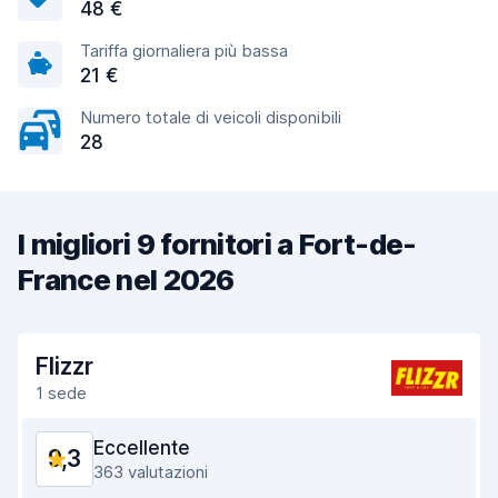
48 €
Tariffa giornaliera più bassa
21 €
Numero totale di veicoli disponibili
28
I migliori 9 fornitori a Fort-de-
France nel 2026
Flizzr
1 sede
Eccellente
9,3
363 valutazioni