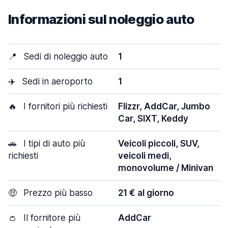
Informazioni sul noleggio auto
📍
Sedi di noleggio auto
1
✈️
Sedi in aeroporto
1
🔥
I fornitori più richiesti
Flizzr, AddCar, Jumbo
Car, SIXT, Keddy
🚗
I tipi di auto più
Veicoli piccoli, SUV,
richiesti
veicoli medi,
monovolume / Minivan
🤑
Prezzo più basso
21 € al giorno
👛
Il fornitore più
AddCar