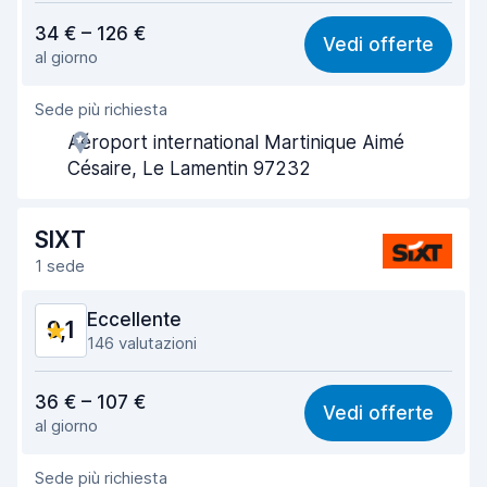
Rapporto qualità-prezzo
8,8
34 € – 126 €
Vedi offerte
al giorno
Facile da trovare
8,7
Sede più richiesta
Gentilezza degli agenti
9,4
Aéroport international Martinique Aimé
Rapidità del ritiro
9,4
Césaire, Le Lamentin 97232
Rapidità della riconsegna
9,6
SIXT
Pulizia del veicolo
9,4
1 sede
Condizioni dell'auto
9,4
Eccellente
9,1
146 valutazioni
Rapporto qualità-prezzo
8,9
36 € – 107 €
Vedi offerte
al giorno
Facile da trovare
9,0
Sede più richiesta
Gentilezza degli agenti
9,3