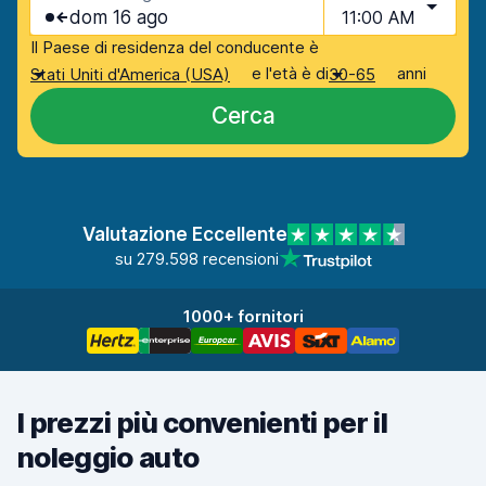
dom 16 ago
11:00 AM
Il Paese di residenza del conducente è
e l'età è di
anni
Stati Uniti d'America (USA)
30-65
Cerca
Valutazione Eccellente
su 279.598 recensioni
1000+ fornitori
I prezzi più convenienti per il
noleggio auto