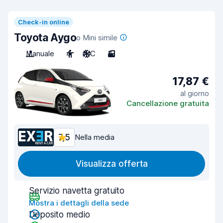
Check-in online
Toyota Aygo
o Mini simile
Manuale
4
A/C
3
17,87 €
al giorno
Cancellazione gratuita
7,5
Nella media
Visualizza offerta
Servizio navetta gratuito
Mostra i dettagli della sede
Deposito medio