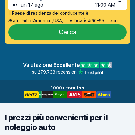
lun 17 ago
11:00 AM
Il Paese di residenza del conducente è
e l'età è di
anni
Stati Uniti d'America (USA)
30-65
Cerca
Valutazione Eccellente
su 279.733 recensioni
1000+ fornitori
I prezzi più convenienti per il
noleggio auto