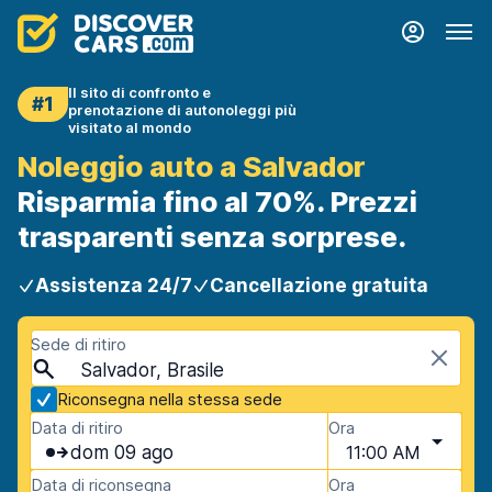
Il sito di confronto e
#1
prenotazione di autonoleggi più
visitato al mondo
Noleggio auto a Salvador
Risparmia fino al 70%. Prezzi
trasparenti senza sorprese.
Assistenza 24/7
Cancellazione gratuita
Sede di ritiro
Salvador, Brasile
Riconsegna nella stessa sede
Data di ritiro
Ora
dom 09 ago
11:00 AM
Data di riconsegna
Ora