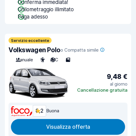
Conferma immediata!
Chilometraggio illimitato
Paga adesso
Servizio eccellente
Volkswagen Polo
o Compatta simile
Manuale
5
A/C
5
9,48 €
al giorno
Cancellazione gratuita
8,2
Buona
Visualizza offerta