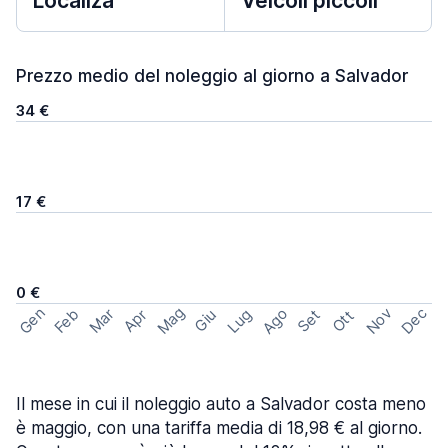
Localiza
Veicoli piccoli
Prezzo medio del noleggio al giorno a Salvador
34 €
17 €
0 €
Mag
Gen
Ago
Nov
Dec
Feb
Mar
Lug
Apr
Set
Giu
Ott
Il mese in cui il noleggio auto a Salvador costa meno
è maggio, con una tariffa media di 18,98 € al giorno.