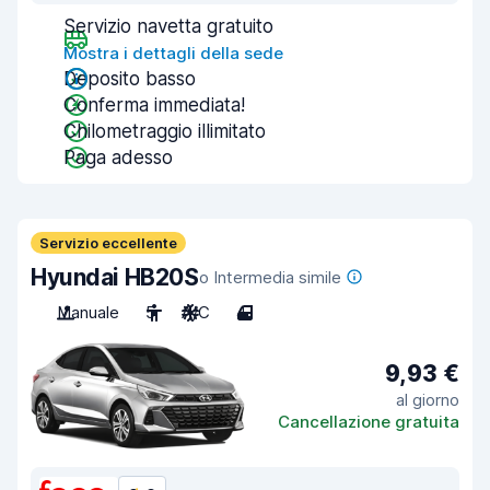
Servizio navetta gratuito
Mostra i dettagli della sede
Deposito basso
Conferma immediata!
Chilometraggio illimitato
Paga adesso
Servizio eccellente
Hyundai HB20S
o Intermedia simile
Manuale
5
A/C
4
9,93 €
al giorno
Cancellazione gratuita