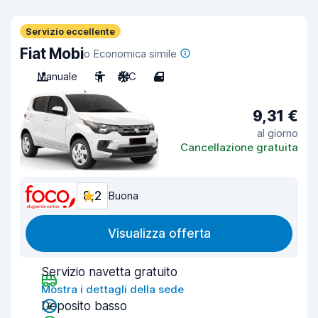
Servizio eccellente
Fiat Mobi
o Economica simile
Manuale
5
A/C
4
9,31 €
al giorno
Cancellazione gratuita
8,2
Buona
Visualizza offerta
Servizio navetta gratuito
Mostra i dettagli della sede
Deposito basso