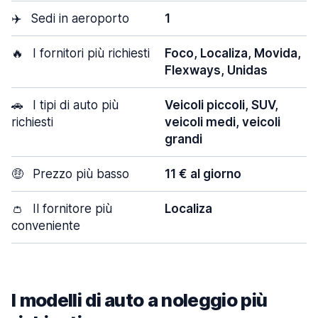
✈️
Sedi in aeroporto
1
🔥
I fornitori più richiesti
Foco, Localiza, Movida,
Flexways, Unidas
🚗
I tipi di auto più
Veicoli piccoli, SUV,
richiesti
veicoli medi, veicoli
grandi
🤑
Prezzo più basso
11 € al giorno
👛
Il fornitore più
Localiza
conveniente
I modelli di auto a noleggio più