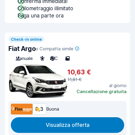
Conferma immediata!
Chilometraggio illimitato
Paga una parte ora
Check-in online
Fiat Argo
o Compatta simile
Manuale
5
A/C
5
10,63 €
11,81 €
al giorno
Cancellazione gratuita
8,3
Buona
Visualizza offerta