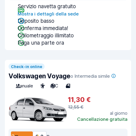
Servizio navetta gratuito
Mostra i dettagli della sede
Deposito basso
Conferma immediata!
Chilometraggio illimitato
Paga una parte ora
Check-in online
Volkswagen Voyage
o Intermedia simile
Manuale
5
A/C
4
11,30 €
12,55 €
al giorno
Cancellazione gratuita