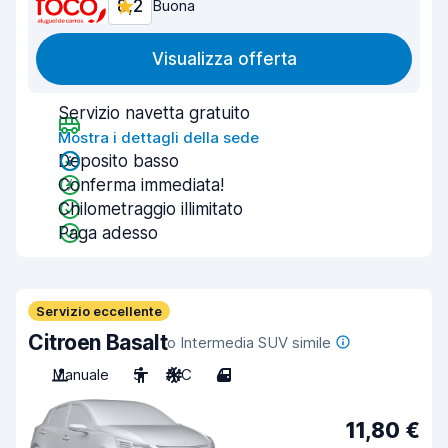
8,2
Buona
Visualizza offerta
Servizio navetta gratuito
Mostra i dettagli della sede
Deposito basso
Conferma immediata!
Chilometraggio illimitato
Paga adesso
Servizio eccellente
Citroen Basalt
o Intermedia SUV simile
Manuale
5
A/C
4
11,80 €