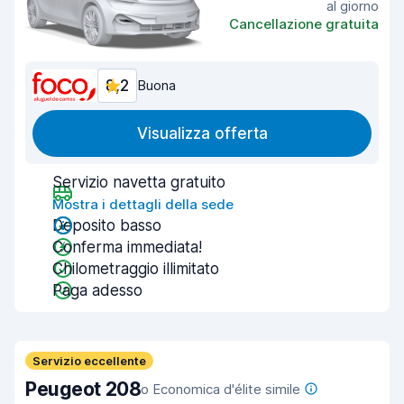
al giorno
Cancellazione gratuita
8,2
Buona
Visualizza offerta
Servizio navetta gratuito
Mostra i dettagli della sede
Deposito basso
Conferma immediata!
Chilometraggio illimitato
Paga adesso
Servizio eccellente
Peugeot 208
o Economica d'élite simile