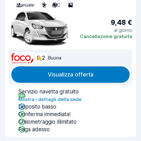
Manuale
5
A/C
5
9,48 €
al giorno
Cancellazione gratuita
8,2
Buona
Visualizza offerta
Servizio navetta gratuito
Mostra i dettagli della sede
Deposito basso
Conferma immediata!
Chilometraggio illimitato
Paga adesso