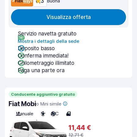
8,3
Buona
Visualizza offerta
Servizio navetta gratuito
Mostra i dettagli della sede
Deposito basso
Conferma immediata!
Chilometraggio illimitato
Paga una parte ora
Conducente aggiuntivo gratuito
Fiat Mobi
o Mini simile
Manuale
5
A/C
4
11,44 €
12,71 €