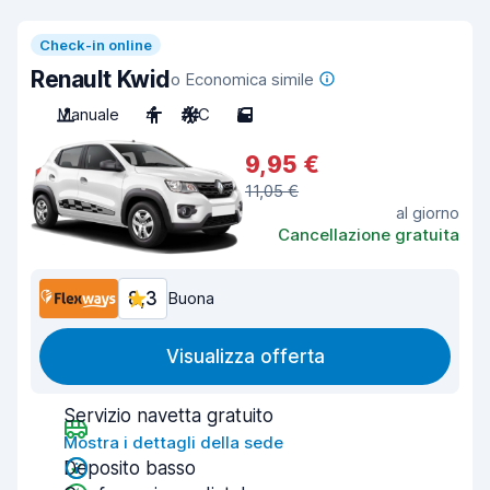
Check-in online
Renault Kwid
o Economica simile
Manuale
4
A/C
5
9,95 €
11,05 €
al giorno
Cancellazione gratuita
8,3
Buona
Visualizza offerta
Servizio navetta gratuito
Mostra i dettagli della sede
Deposito basso