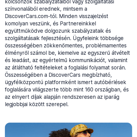
kölcsönzők szabályzataiból vagy szolgáltatási
színvonalából erednek, mintsem a
DiscoverCars.com-tól. Minden visszajelzést
komolyan veszünk, és Partnereinkkel
együttműködve dolgozunk szabályzataik és
szolgáltatásaik fejlesztésén. Ügyfeleink többsége
összességében zökkenőmentes, problémamentes
élményről számol be, kiemelve az egyszerű átvételt
és leadást, az egyértelmű kommunikációt, valamint
az átlátható feltételeket a foglalási folyamat során.
Összességében a DiscoverCars megbízható,
ügyfélközpontú platformként ismert autóbérlések
foglalására világszerte több mint 160 országban, és
az elnyert díjak alapján rendszeresen az iparág
legjobbjai között szerepel.