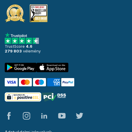
TrustScore
4.6
279 803
vélemény