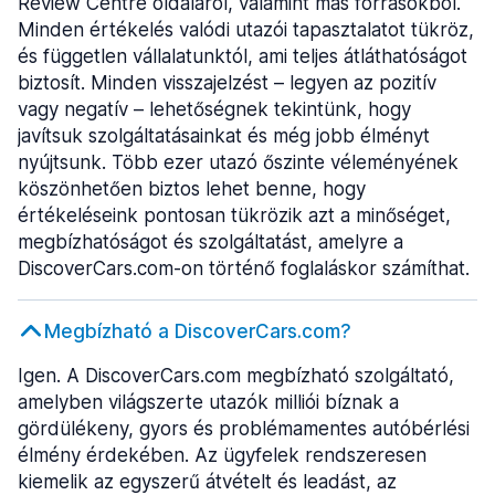
Review Centre oldaláról, valamint más forrásokból.
Minden értékelés valódi utazói tapasztalatot tükröz,
és független vállalatunktól, ami teljes átláthatóságot
biztosít. Minden visszajelzést – legyen az pozitív
vagy negatív – lehetőségnek tekintünk, hogy
javítsuk szolgáltatásainkat és még jobb élményt
nyújtsunk. Több ezer utazó őszinte véleményének
köszönhetően biztos lehet benne, hogy
értékeléseink pontosan tükrözik azt a minőséget,
megbízhatóságot és szolgáltatást, amelyre a
DiscoverCars.com-on történő foglaláskor számíthat.
Megbízható a DiscoverCars.com?
Igen. A DiscoverCars.com megbízható szolgáltató,
amelyben világszerte utazók milliói bíznak a
gördülékeny, gyors és problémamentes autóbérlési
élmény érdekében. Az ügyfelek rendszeresen
kiemelik az egyszerű átvételt és leadást, az