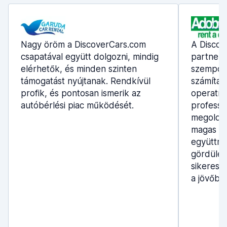
Nagy öröm a DiscoverCars.com
A Discov
csapatával együtt dolgozni, mindig
partnerün
elérhetők, és minden szinten
szempont
támogatást nyújtanak. Rendkívül
számítani
profik, és pontosan ismerik az
operatív
autóbérlési piac működését.
professzi
megoldás
magas sz
együttmű
gördülék
sikerese
a jövőben