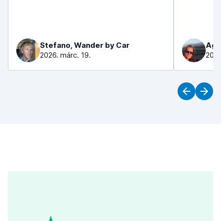
Stefano, Wander by Car
Aga
2026. márc. 19.
2026