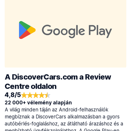
A DiscoverCars.com a Review
Centre oldalon
4,8/5
22 000+ vélemény alapján
A világ minden táján az Android-felhasználók
megbíznak a DiscoverCars alkalmazásban a gyors
autóbérlés-foglaláshoz, az átlátható árazáshoz és a
megbízható ügyfélszolgálathoz. A Google Play-en