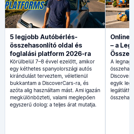
5 legjobb Autóbérlés-
Online 
összehasonlító oldal és
– a Leg
foglalási platform 2026-ra
Összeh
Körülbelül 7–8 évvel ezelőtt, amikor
A legnag
egy kéthetes spanyolországi autós
összehaso
kirándulást terveztem, véletlenül
DiscoverC
bukkantam a DiscoverCars-ra, és
egyik leg
azóta alig használtam mást. Ami igazán
legátláth
megkülönbözteti, valami meglepően
összehaso
egyszerű dolog: a teljes árat mutatja.