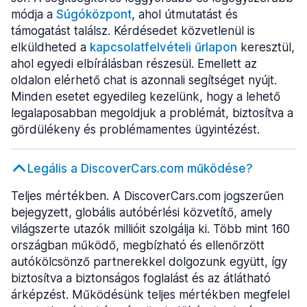
módja a
Súgóközpont
, ahol útmutatást és
támogatást találsz. Kérdésedet közvetlenül is
elküldheted a
kapcsolatfelvételi űrlapon
keresztül,
ahol egyedi elbírálásban részesül. Emellett az
oldalon elérhető chat is azonnali segítséget nyújt.
Minden esetet egyedileg kezelünk, hogy a lehető
legalaposabban megoldjuk a problémát, biztosítva a
gördülékeny és problémamentes ügyintézést.
Legális a DiscoverCars.com működése?
Teljes mértékben. A DiscoverCars.com jogszerűen
bejegyzett, globális autóbérlési közvetítő, amely
világszerte utazók millióit szolgálja ki. Több mint 160
országban működő, megbízható és ellenőrzött
autókölcsönző partnerekkel dolgozunk együtt, így
biztosítva a biztonságos foglalást és az átlátható
árképzést. Működésünk teljes mértékben megfelel