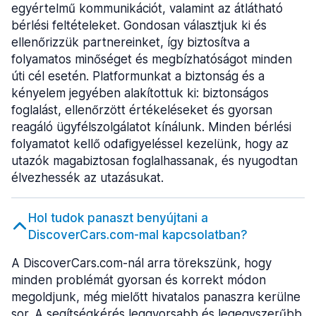
egyértelmű kommunikációt, valamint az átlátható
bérlési feltételeket. Gondosan választjuk ki és
ellenőrizzük partnereinket, így biztosítva a
folyamatos minőséget és megbízhatóságot minden
úti cél esetén. Platformunkat a biztonság és a
kényelem jegyében alakítottuk ki: biztonságos
foglalást, ellenőrzött értékeléseket és gyorsan
reagáló ügyfélszolgálatot kínálunk. Minden bérlési
folyamatot kellő odafigyeléssel kezelünk, hogy az
utazók magabiztosan foglalhassanak, és nyugodtan
élvezhessék az utazásukat.
Hol tudok panaszt benyújtani a
DiscoverCars.com-mal kapcsolatban?
A DiscoverCars.com-nál arra törekszünk, hogy
minden problémát gyorsan és korrekt módon
megoldjunk, még mielőtt hivatalos panaszra kerülne
sor. A segítségkérés leggyorsabb és legegyszerűbb