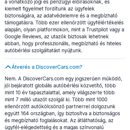
a vonatkozó jogi és pénzügyi előírásoknak, és
kiemelt figyelmet fordítunk az ügyfelek
biztonságára, az adatvédelemre és a megbízható
támogatásra. Több ezer ellenőrzött ügyfélértékelés
alapján, olyan platformokon, mint a Trustpilot vagy a
Google Reviews, az utazók biztosak lehetnek
abban, hogy professzionális, megbízható és hiteles
autóbérlési szolgáltatást nyújtunk.
Átverés a DiscoverCars.com?
Nem. A DiscoverCars.com egy jogszerűen működő,
jól bejáratott globális autóbérlési közvetítő, több
mint 10 év tapasztalattal, amely világszerte több
mint 7 millió utazót szolgál ki. Több mint 1000
ellenőrzött autókölcsönző partnerrel dolgozunk
együtt 164 országban, így biztosítva a biztonságos
és megbízható foglalásokat. Az átláthatóság, az
ügyfél-elégedettség és a magas színvonalú