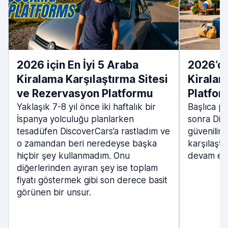
2026 için En İyi 5 Araba
2026’da
Kiralama Karşılaştırma Sitesi
Kiralama
ve Rezervasyon Platformu
Platfor
Yaklaşık 7-8 yıl önce iki haftalık bir
Başlıca pl
İspanya yolculuğu planlarken
sonra Dis
tesadüfen DiscoverCars’a rastladım ve
güvenilir 
o zamandan beri neredeyse başka
karşılaştı
hiçbir şey kullanmadım. Onu
devam edi
diğerlerinden ayıran şey ise toplam
fiyatı göstermek gibi son derece basit
görünen bir unsur.