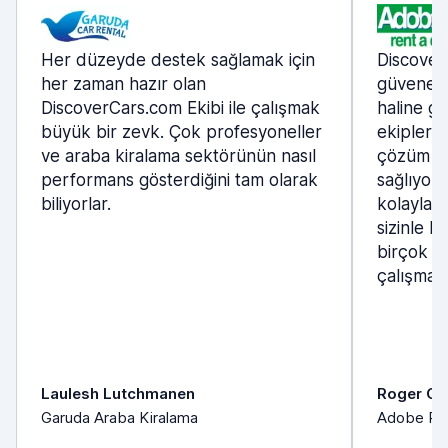
Her düzeyde destek sağlamak için
Discover
her zaman hazır olan
güvenebil
DiscoverCars.com Ekibi ile çalışmak
haline ge
büyük bir zevk. Çok profesyoneller
ekipleri 
ve araba kiralama sektörünün nasıl
çözüm o
performans gösterdiğini tam olarak
sağlıyorl
biliyorlar.
kolaylaşt
sizinle b
birçok yı
çalışmayı
Laulesh Lutchmanen
Roger Or
Garuda Araba Kiralama
Adobe Ren