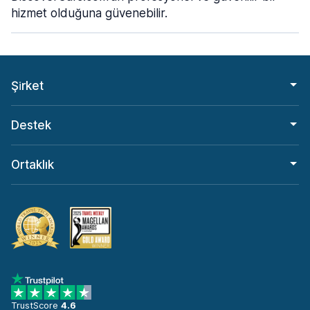
hizmet olduğuna güvenebilir.
Şi̇rket
Destek
Ortaklık
TrustScore
4.6