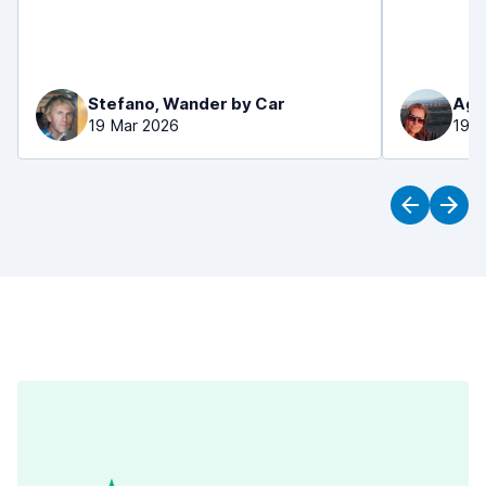
Stefano, Wander by Car
Aga
19 Mar 2026
19 M