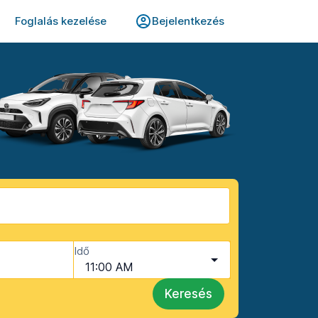
Foglalás kezelése
Bejelentkezés
Idő
11:00 AM
Keresés