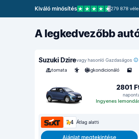
Kiváló minősítés
279 878 véle
A legkedvezőbb autó
Suzuki Dzire
vagy hasonló Gazdaságos
Automata
5
Légkondicionáló
5
2801 F
napont
Ingyenes lemondá
7,4
Átlag alatti
Ajánlat megtekintése