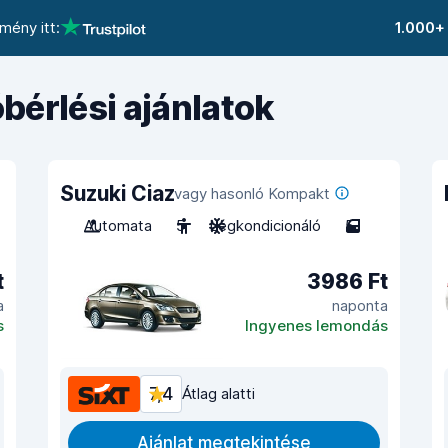
mény itt:
1.000+
bérlési ajánlatok
Suzuki Ciaz
vagy hasonló Kompakt
Automata
5
Légkondicionáló
5
t
3986 Ft
a
naponta
s
Ingyenes lemondás
7,4
Átlag alatti
Ajánlat megtekintése