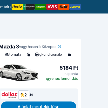
 márka
Mazda 3
vagy hasonló Közepes
Automata
5
Légkondicionáló
4
5184 Ft
naponta
Ingyenes lemondás
8,2
Jó
Ajánlat megtekintése