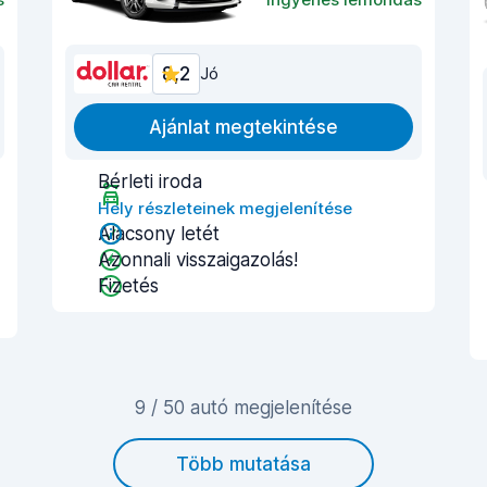
8,2
Jó
Ajánlat megtekintése
Bérleti iroda
Hely részleteinek megjelenítése
Alacsony letét
Azonnali visszaigazolás!
Fizetés
9 / 50 autó megjelenítése
Több mutatása