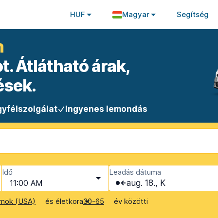
HUF
Magyar
Segítség
n
. Átlátható árak,
ések.
yfélszolgálat
Ingyenes lemondás
Idő
Leadás dátuma
11:00 AM
aug. 18., K
és életkora
év közötti
amok (USA)
30-65