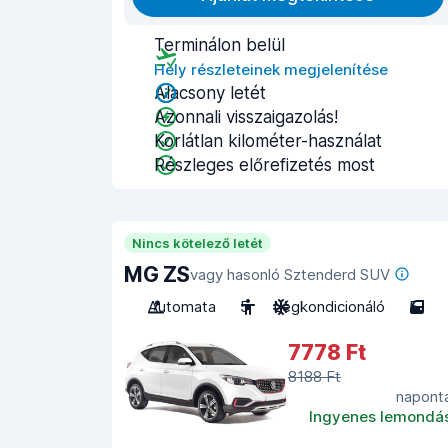
Terminálon belül
Hely részleteinek megjelenítése
Alacsony letét
Azonnali visszaigazolás!
Korlátlan kilométer-használat
Részleges előrefizetés most
Nincs kötelező letét
MG ZS
vagy hasonló Sztenderd SUV
Automata
5
Légkondicionáló
5
7778 Ft
8188 Ft
napont
Ingyenes lemondá