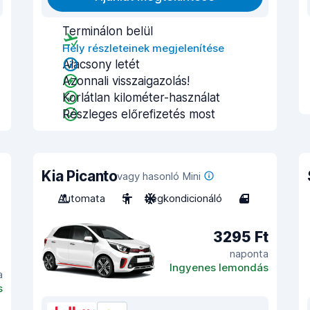
Terminálon belül
Hely részleteinek megjelenítése
Alacsony letét
Azonnali visszaigazolás!
Korlátlan kilométer-használat
Részleges előrefizetés most
Kia Picanto
vagy hasonló Mini
Automata
5
Légkondicionáló
4
3295 Ft
naponta
Ingyenes lemondás
a
s