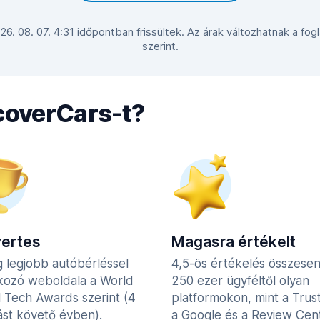
 26. 08. 07. 4:31 időpontban frissültek. Az árak változhatnak a fo
szerint.
scoverCars-t?
yertes
Magasra értékelt
g legjobb autóbérléssel
4,5-ös értékelés összese
lkozó weboldala a World
250 ezer ügyféltől olyan
l Tech Awards szerint (4
platformokon, mint a Trust
st követő évben).
a Google és a Review Cent