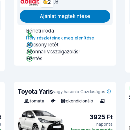
8,2
Jó
Ajánlat megtekintése
Bérleti iroda
Hely részleteinek megjelenítése
Alacsony letét
Azonnali visszaigazolás!
Fizetés
Toyota Yaris
vagy hasonló Gazdaságos
Automata
4
Légkondicionáló
4
t
3925 Ft
a
naponta
s
Ingyenes lemondás