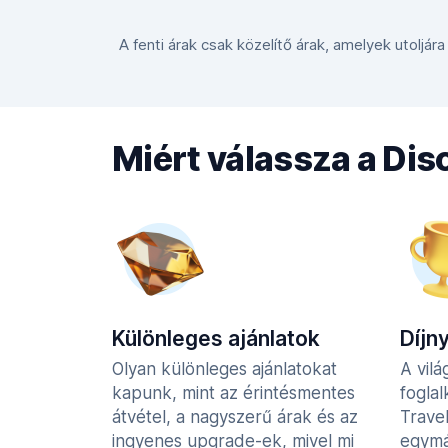
A fenti árak csak közelítő árak, amelyek utoljára
Miért válassza a Di
Különleges ajánlatok
Díjn
Olyan különleges ajánlatokat
A vilá
kapunk, mint az érintésmentes
fogla
átvétel, a nagyszerű árak és az
Trave
ingyenes upgrade-ek, mivel mi
egymá