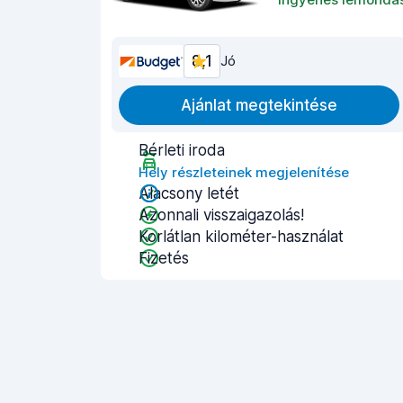
8,1
Jó
Ajánlat megtekintése
Bérleti iroda
Hely részleteinek megjelenítése
Alacsony letét
Azonnali visszaigazolás!
Korlátlan kilométer-használat
Fizetés