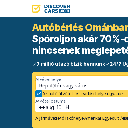
Autóbérlés Ománba
Spóroljon akár 70%-ot
nincsenek meglepet
7 millió utazó bízik bennünk
24/7 Üg
Átvétel helye
Az autó átvételi és leadási helye ugyanaz
Átvétel dátuma
aug. 10., H
A járművezető lakóhelye
Amerikai Egyesült Áll