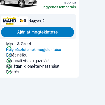
naponta
Ingyenes lemondás
8,6
Nagyon jó
Ajánlat megtekintése
Meet & Greet
Hely részleteinek megjelenítése
Letét nélkül
Azonnali visszaigazolás!
Korlátlan kilométer-használat
Fizetés