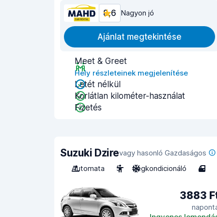
8,6
Nagyon jó
Ajánlat megtekintése
Meet & Greet
Hely részleteinek megjelenítése
Letét nélkül
Korlátlan kilométer-használat
Fizetés
Suzuki Dzire
vagy hasonló Gazdaságos
Automata
5
Légkondicionáló
4
3883 F
napont
Ingyenes lemondá