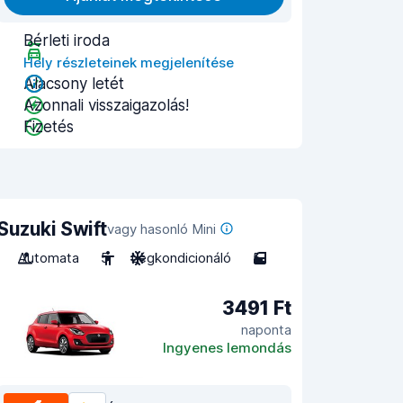
Bérleti iroda
Hely részleteinek megjelenítése
Alacsony letét
Azonnali visszaigazolás!
Fizetés
Suzuki Swift
vagy hasonló Mini
Automata
5
Légkondicionáló
5
3491 Ft
naponta
Ingyenes lemondás