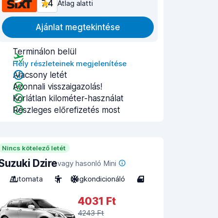
7,4
Átlag alatti
Ajánlat megtekintése
Terminálon belül
Hely részleteinek megjelenítése
Alacsony letét
Azonnali visszaigazolás!
Korlátlan kilométer-használat
Részleges előrefizetés most
Nincs kötelező letét
Suzuki Dzire
vagy hasonló Mini
Automata
5
Légkondicionáló
4
4031 Ft
4243 Ft