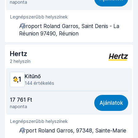
naponta
Könnyű megtalálás
9,1
Legnépszerűbb helyszínek
Ügynöki segítőkészség
9,3
Aéroport Roland Garros, Saint Denis - La
Az autó átvételéhez szükséges idő
9,3
Réunion 97490, Réunion
Az autó leadásához szükséges idő
9,4
Hertz
Az autó tisztasága
9,3
2 helyszín
Autó állapota
8,6
Kitűnő
9,1
144 értékelés
Ár-érték arány
8,6
17 761 Ft
Ajánlatok
naponta
Könnyű megtalálás
9,3
Legnépszerűbb helyszínek
Ügynöki segítőkészség
9,2
Airport Roland Garros, 97348, Sainte-Marie
Az autó átvételéhez szükséges idő
9,1