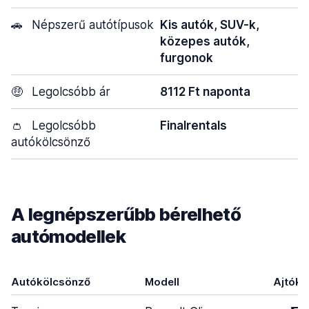
🚗
Népszerű autótípusok
Kis autók, SUV-k,
közepes autók,
furgonok
🤑
Legolcsóbb ár
8112 Ft naponta
👛
Legolcsóbb
Finalrentals
autókölcsönző
A legnépszerűbb bérelhető
autómodellek
Autókölcsönző
Modell
Ajtók