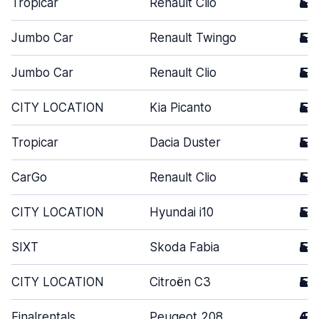
Tropicar
Renault Clio
5
Jumbo Car
Renault Twingo
5
Jumbo Car
Renault Clio
5
CITY LOCATION
Kia Picanto
5
Tropicar
Dacia Duster
5
CarGo
Renault Clio
5
CITY LOCATION
Hyundai i10
5
SIXT
Skoda Fabia
5
CITY LOCATION
Citroën C3
5
Finalrentals
Peugeot 208
4