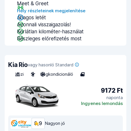
Meet & Greet
Hely részleteinek megjelenítése
Átlagos letét
Azonnali visszaigazolás!
Korlátlan kilométer-használat
Részleges előrefizetés most
Kia Rio
vagy hasonló Standard
Kézi
5
Légkondicionáló
4
9172 Ft
naponta
Ingyenes lemondás
8,9
Nagyon jó