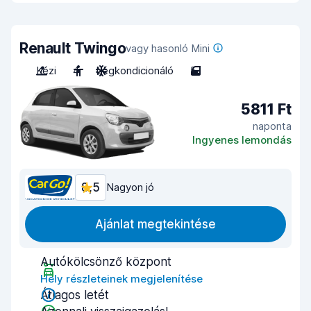
Renault Twingo
vagy hasonló Mini
Kézi
4
Légkondicionáló
5
5811 Ft
naponta
Ingyenes lemondás
8,5
Nagyon jó
Ajánlat megtekintése
Autókölcsönző központ
Hely részleteinek megjelenítése
Átlagos letét