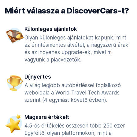
Miért válassza a DiscoverCars-t?
Különleges ajánlatok
Olyan különleges ajánlatokat kapunk, mint
az érintésmentes átvétel, a nagyszerű árak
és az ingyenes upgrade-ek, mivel mi
vagyunk a piacvezetők.
Díjnyertes
A világ legjobb autóbérléssel foglalkozó
weboldala a World Travel Tech Awards
szerint (4 egymást követő évben).
Magasra értékelt
4,5-ös értékelés összesen több 250 ezer
ügyféltől olyan platformokon, mint a