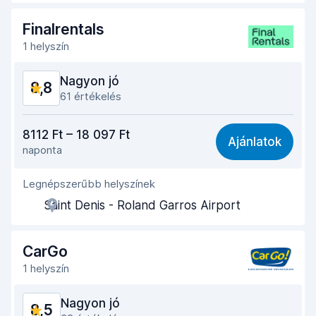
Az autó leadásához szükséges idő
9,3
Finalrentals
1 helyszín
Az autó tisztasága
9,3
Nagyon jó
8,8
Autó állapota
8,9
61 értékelés
Ár-érték arány
8,6
8112 Ft – 18 097 Ft
Ajánlatok
naponta
Könnyű megtalálás
8,5
Legnépszerűbb helyszínek
Ügynöki segítőkészség
9,0
Saint Denis - Roland Garros Airport
Az autó átvételéhez szükséges idő
8,6
Az autó leadásához szükséges idő
9,3
CarGo
1 helyszín
Az autó tisztasága
9,2
Nagyon jó
8,5
Autó állapota
8,7