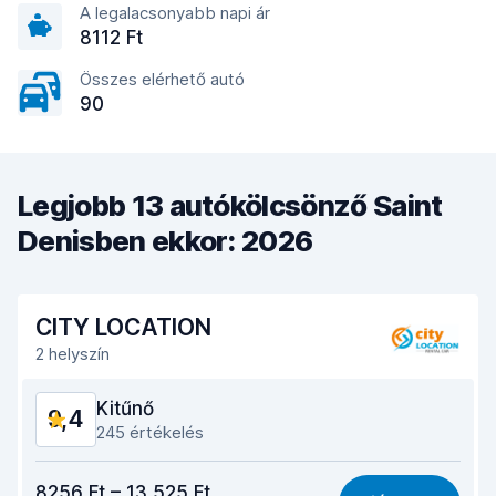
A legalacsonyabb napi ár
8112 Ft
Összes elérhető autó
90
Legjobb 13 autókölcsönző Saint
Denisben ekkor: 2026
CITY LOCATION
2 helyszín
Kitűnő
9,4
245 értékelés
Ár-érték arány
9,1
8256 Ft – 13 525 Ft