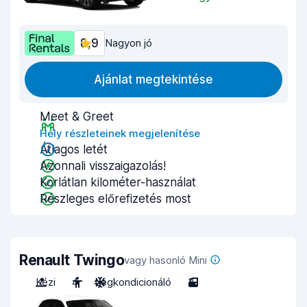
8,9
Nagyon jó
Ajánlat megtekintése
Meet & Greet
Hely részleteinek megjelenítése
Átlagos letét
Azonnali visszaigazolás!
Korlátlan kilométer-használat
Részleges előrefizetés most
Renault Twingo
vagy hasonló Mini
Kézi
4
Légkondicionáló
3