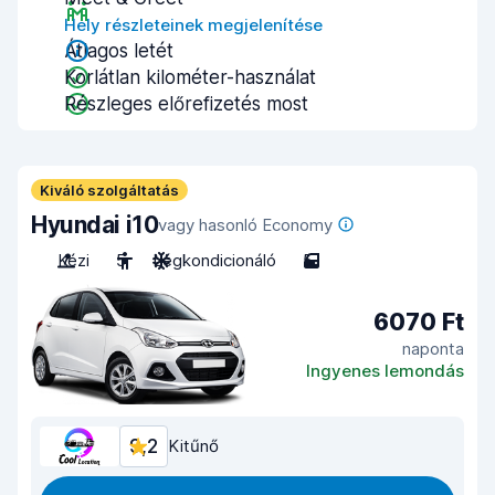
Hely részleteinek megjelenítése
Átlagos letét
Korlátlan kilométer-használat
Részleges előrefizetés most
Kiváló szolgáltatás
Hyundai i10
vagy hasonló Economy
Kézi
5
Légkondicionáló
5
6070 Ft
naponta
Ingyenes lemondás
9,2
Kitűnő