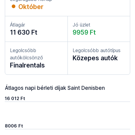
Október
Átlagár
Jó üzlet
11 630 Ft
9959 Ft
Legolcsóbb
Legolcsóbb autótípus
Közepes autók
autókölcsönző
Finalrentals
Átlagos napi bérleti díjak Saint Denisben
16 012 Ft
8006 Ft