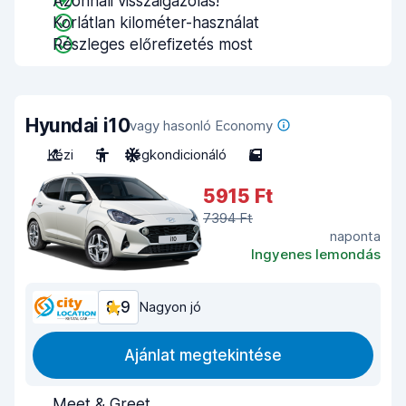
Azonnali visszaigazolás!
Korlátlan kilométer-használat
Részleges előrefizetés most
Hyundai i10
vagy hasonló Economy
Kézi
5
Légkondicionáló
5
5915 Ft
7394 Ft
naponta
Ingyenes lemondás
8,9
Nagyon jó
Ajánlat megtekintése
Meet & Greet