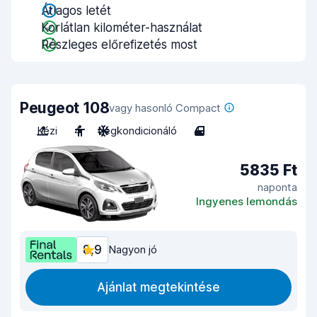
Átlagos letét
Korlátlan kilométer-használat
Részleges előrefizetés most
Peugeot 108
vagy hasonló Compact
Kézi
4
Légkondicionáló
4
5835 Ft
naponta
Ingyenes lemondás
8,9
Nagyon jó
Ajánlat megtekintése