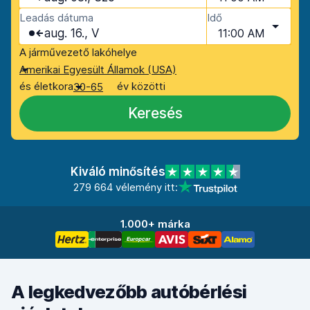
Leadás dátuma
Idő
aug. 16., V
11:00 AM
A járművezető lakóhelye
Amerikai Egyesült Államok (USA)
és életkora
év közötti
30-65
Keresés
Kiváló minősítés
279 664 vélemény itt:
1.000+ márka
A legkedvezőbb autóbérlési