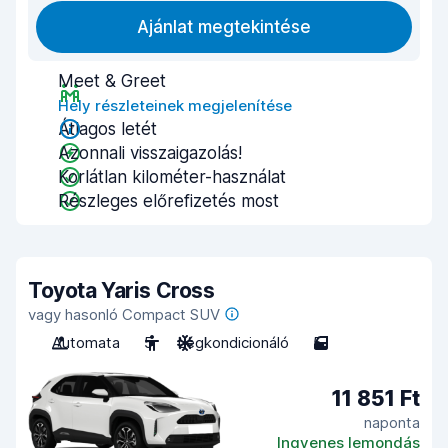
Ajánlat megtekintése
Meet & Greet
Hely részleteinek megjelenítése
Átlagos letét
Azonnali visszaigazolás!
Korlátlan kilométer-használat
Részleges előrefizetés most
Toyota Yaris Cross
vagy hasonló Compact SUV
Automata
5
Légkondicionáló
5
11 851 Ft
naponta
Ingyenes lemondás