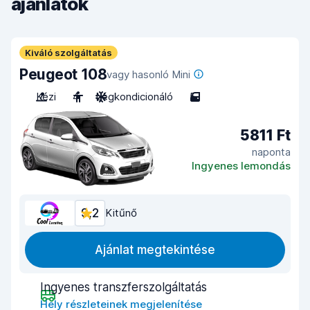
ajánlatok
Kiváló szolgáltatás
Peugeot 108
vagy hasonló Mini
Kézi
4
Légkondicionáló
5
5811 Ft
naponta
Ingyenes lemondás
9,2
Kitűnő
Ajánlat megtekintése
Ingyenes transzferszolgáltatás
Hely részleteinek megjelenítése