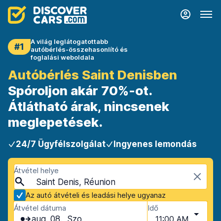
A világ leglátogatottabb
#1
autóbérlés-összehasonlító és
foglalási weboldala
Autóbérlés Saint Denisben
Spóroljon akár 70%-ot.
Átlátható árak, nincsenek
meglepetések.
24/7 Ügyfélszolgálat
Ingyenes lemondás
Átvétel helye
Saint Denis, Réunion
Az autó átvételi és leadási helye ugyanaz
Átvétel dátuma
Idő
aug. 08., Szo
11:00 AM