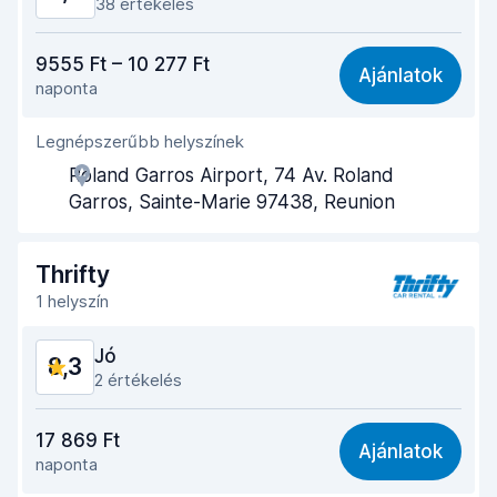
38 értékelés
Ár-érték arány
8,6
9555 Ft – 10 277 Ft
Ajánlatok
naponta
Könnyű megtalálás
8,8
Legnépszerűbb helyszínek
Ügynöki segítőkészség
8,5
Roland Garros Airport, 74 Av. Roland
Az autó átvételéhez szükséges idő
8,7
Garros, Sainte-Marie 97438, Reunion
Az autó leadásához szükséges idő
8,4
Thrifty
Az autó tisztasága
8,4
1 helyszín
Autó állapota
7,8
Jó
8,3
2 értékelés
Ár-érték arány
8,2
17 869 Ft
Ajánlatok
naponta
Könnyű megtalálás
8,2