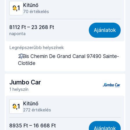
Autó állapota
8,6
Kitűnő
9,1
70 értékelés
Ár-érték arány
9,0
8112 Ft – 23 268 Ft
Ajánlatok
naponta
Könnyű megtalálás
8,8
Legnépszerűbb helyszínek
Ügynöki segítőkészség
9,2
2 Bis Chemin De Grand Canal 97490 Sainte-
Az autó átvételéhez szükséges idő
8,9
Clotilde
Az autó leadásához szükséges idő
9,3
Jumbo Car
Az autó tisztasága
9,4
1 helyszín
Autó állapota
9,2
Kitűnő
9,1
272 értékelés
Ár-érték arány
8,9
8935 Ft – 16 668 Ft
Ajánlatok