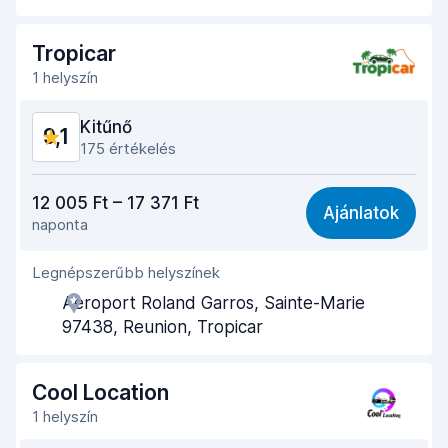
Az autó leadásához szükséges idő
9,5
Tropicar
Az autó tisztasága
9,6
1 helyszín
Autó állapota
9,2
Kitűnő
9,1
175 értékelés
Ár-érték arány
9,0
12 005 Ft – 17 371 Ft
Ajánlatok
naponta
Könnyű megtalálás
9,3
Legnépszerűbb helyszínek
Ügynöki segítőkészség
9,3
Aeroport Roland Garros, Sainte-Marie
Az autó átvételéhez szükséges idő
8,8
97438, Reunion, Tropicar
Az autó leadásához szükséges idő
9,3
Cool Location
Az autó tisztasága
9,2
1 helyszín