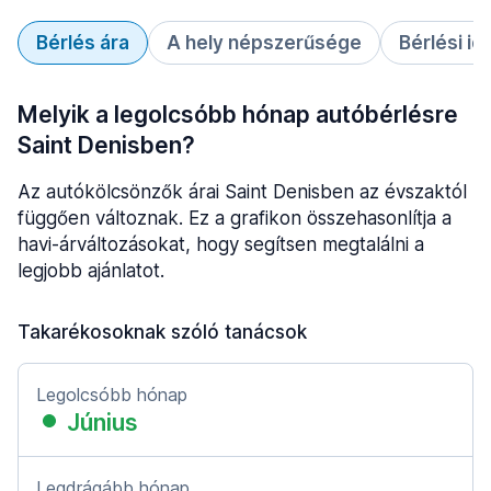
Bérlés ára
A hely népszerűsége
Bérlési id
Melyik a legolcsóbb hónap autóbérlésre
Saint Denisben?
Az autókölcsönzők árai Saint Denisben az évszaktól
függően változnak. Ez a grafikon összehasonlítja a
havi-árváltozásokat, hogy segítsen megtalálni a
legjobb ajánlatot.
Takarékosoknak szóló tanácsok
Legolcsóbb hónap
Június
Legdrágább hónap