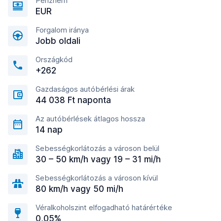
Pénznem
EUR
Forgalom iránya
Jobb oldali
Országkód
+262
Gazdaságos autóbérlési árak
44 038 Ft naponta
Az autóbérlések átlagos hossza
14 nap
Sebességkorlátozás a városon belül
30 – 50 km/h vagy 19 – 31 mi/h
Sebességkorlátozás a városon kívül
80 km/h vagy 50 mi/h
Véralkoholszint elfogadható határértéke
0,05%