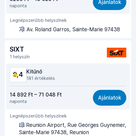
Ajánlatok
naponta
Könnyű megtalálás
9,3
Legnépszerűbb helyszínek
Ügynöki segítőkészség
9,6
74 Av. Roland Garros, Sainte-Marie 97438
Az autó átvételéhez szükséges idő
9,6
Az autó leadásához szükséges idő
9,6
SIXT
1 helyszín
Az autó tisztasága
9,5
Kitűnő
9,4
Autó állapota
9,3
181 értékelés
Ár-érték arány
9,2
14 892 Ft – 71 048 Ft
Ajánlatok
naponta
Könnyű megtalálás
9,5
Legnépszerűbb helyszínek
Ügynöki segítőkészség
9,5
La Reunion Airport, Rue Georges Guynemer,
Az autó átvételéhez szükséges idő
9,5
Sainte-Marie 97438, Reunion