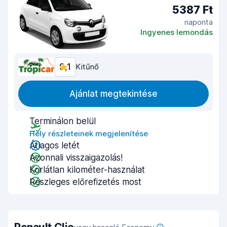
5387 Ft
naponta
Ingyenes lemondás
9,1
Kitűnő
Ajánlat megtekintése
Terminálon belül
Hely részleteinek megjelenítése
Átlagos letét
Azonnali visszaigazolás!
Korlátlan kilométer-használat
Részleges előrefizetés most