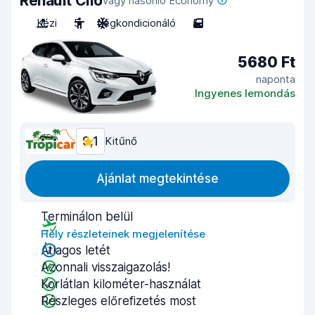
Renault Clio
vagy hasonló Economy
Kézi
5
Légkondicionáló
5
5680 Ft
naponta
Ingyenes lemondás
9,1
Kitűnő
Ajánlat megtekintése
Terminálon belül
Hely részleteinek megjelenítése
Átlagos letét
Azonnali visszaigazolás!
Korlátlan kilométer-használat
Részleges előrefizetés most