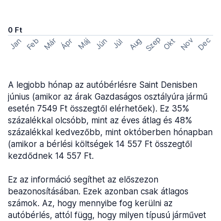
0 Ft
Szep
Nov
Dec
Feb
Aug
Már
Okt
Jan
Ápr
Máj
Jún
Júl
A legjobb hónap az autóbérlésre Saint Denisben
június (amikor az árak Gazdaságos osztályúra jármű
esetén 7549 Ft összegtől elérhetőek). Ez 35%
százalékkal olcsóbb, mint az éves átlag és 48%
százalékkal kedvezőbb, mint októberben hónapban
(amikor a bérlési költségek 14 557 Ft összegtől
kezdődnek 14 557 Ft.
Ez az információ segíthet az előszezon
beazonosításában. Ezek azonban csak átlagos
számok. Az, hogy mennyibe fog kerülni az
autóbérlés, attól függ, hogy milyen típusú járművet