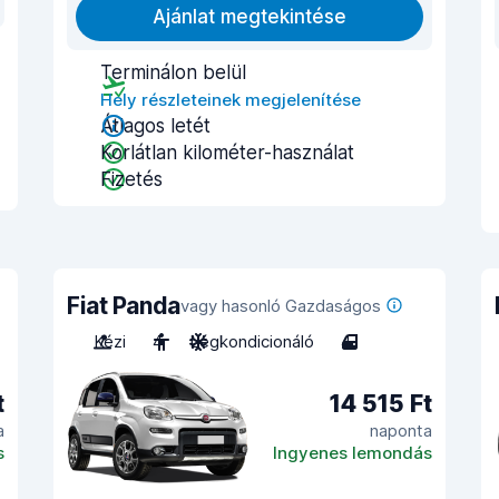
Ajánlat megtekintése
Terminálon belül
Hely részleteinek megjelenítése
Átlagos letét
Korlátlan kilométer-használat
Fizetés
Fiat Panda
vagy hasonló Gazdaságos
Kézi
4
Légkondicionáló
4
t
14 515 Ft
a
naponta
s
Ingyenes lemondás