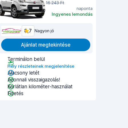
16 243 Ft
naponta
Ingyenes lemondás
8,7
Nagyon jó
Ajánlat megtekintése
Terminálon belül
Hely részleteinek megjelenítése
Alacsony letét
Azonnali visszaigazolás!
Korlátlan kilométer-használat
Fizetés