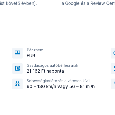
st követő évben).
a Google és a Review Cent
Pénznem
EUR
Gazdaságos autóbérlési árak
21 162 Ft naponta
Sebességkorlátozás a városon kívül
90 – 130 km/h vagy 56 – 81 mi/h