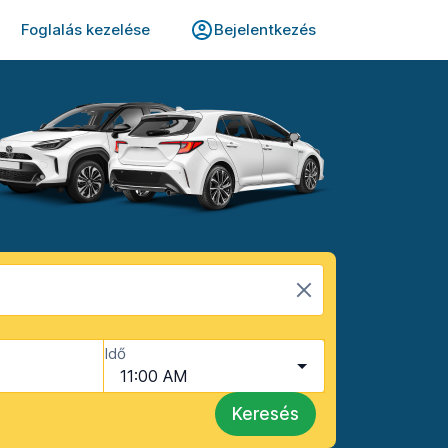
Foglalás kezelése
Bejelentkezés
Idő
11:00 AM
Keresés