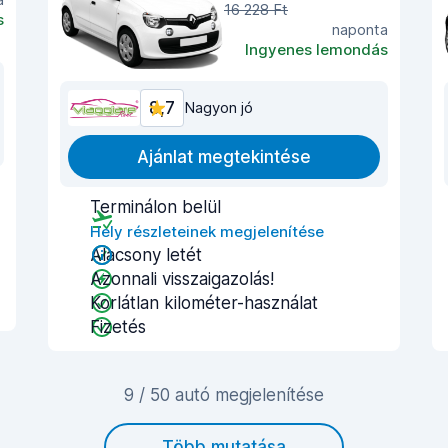
16 228 Ft
s
naponta
Ingyenes lemondás
8,7
Nagyon jó
Ajánlat megtekintése
Terminálon belül
Hely részleteinek megjelenítése
Alacsony letét
Azonnali visszaigazolás!
Korlátlan kilométer-használat
Fizetés
9 / 50 autó megjelenítése
Több mutatása