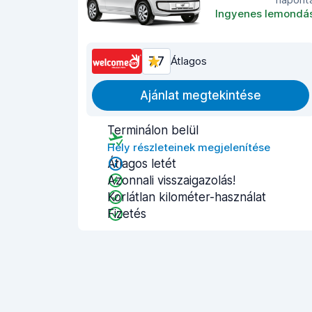
Ingyenes lemondá
7,7
Átlagos
Ajánlat megtekintése
Terminálon belül
Hely részleteinek megjelenítése
Átlagos letét
Azonnali visszaigazolás!
Korlátlan kilométer-használat
Fizetés