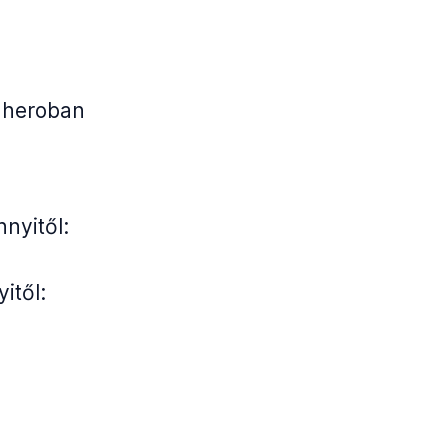
gheroban
nnyitől:
itől: