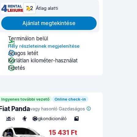
7,2
Átlag alatti
Ajánlat megtekintése
Terminálon belül
Hely részleteinek megjelenítése
Átlagos letét
Korlátlan kilométer-használat
Fizetés
Ingyenes további vezető
Online check-in
Fiat Panda
vagy hasonló Gazdaságos
Kézi
4
Légkondicionáló
5
15 431 Ft