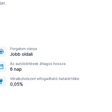
er.
Forgalom iránya
Jobb oldali
Az autóbérlések átlagos hossza
6 nap
Véralkoholszint elfogadható határértéke
0,05%