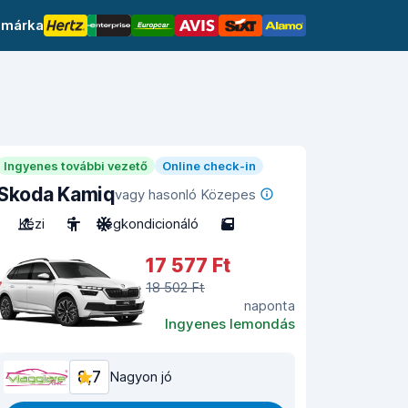
 márka
Ingyenes további vezető
Online check-in
Skoda Kamiq
vagy hasonló Közepes
Kézi
5
Légkondicionáló
5
17 577 Ft
18 502 Ft
naponta
Ingyenes lemondás
8,7
Nagyon jó