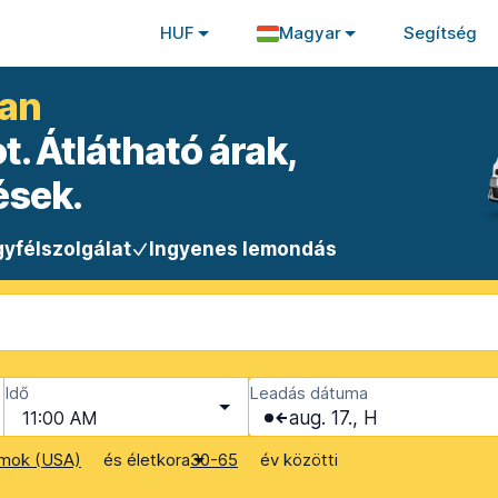
HUF
Magyar
Segítség
ban
. Átlátható árak,
ések.
yfélszolgálat
Ingyenes lemondás
Idő
Leadás dátuma
11:00 AM
aug. 17., H
és életkora
év közötti
amok (USA)
30-65