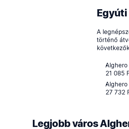
Egyúti
A legnépsz
történő átv
következők
Alghero 
21 085 F
Alghero 
27 732 
Legjobb város Alghe