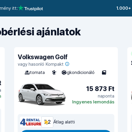
mény itt:
1.000+
bérlési ajánlatok
Volkswagen Golf
vagy hasonló Kompakt
Automata
5
Légkondicionáló
5
t
15 873 Ft
a
s
naponta
Ingyenes lemondás
7,2
Átlag alatti