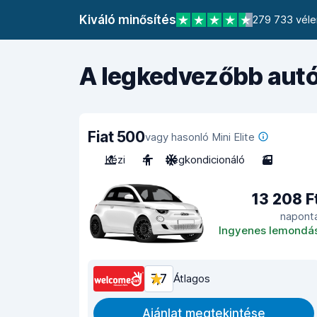
Kiváló minősítés
279 733 véle
A legkedvezőbb autó
Fiat 500
vagy hasonló Mini Elite
Kézi
4
Légkondicionáló
3
13 208 F
napont
Ingyenes lemondá
7,7
Átlagos
Ajánlat megtekintése