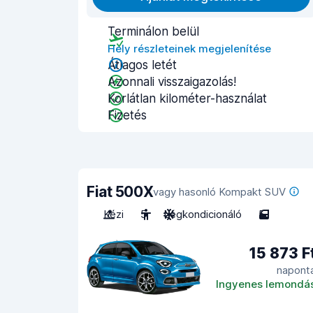
Terminálon belül
Hely részleteinek megjelenítése
Átlagos letét
Azonnali visszaigazolás!
Korlátlan kilométer-használat
Fizetés
Fiat 500X
vagy hasonló Kompakt SUV
Kézi
5
Légkondicionáló
5
15 873 F
napont
Ingyenes lemondá