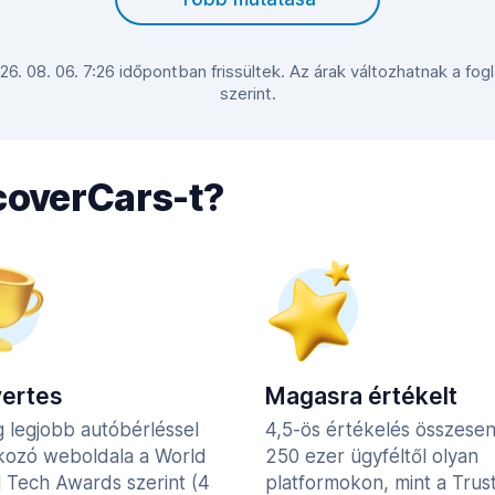
 26. 08. 06. 7:26 időpontban frissültek. Az árak változhatnak a fo
szerint.
scoverCars-t?
yertes
Magasra értékelt
g legjobb autóbérléssel
4,5-ös értékelés összese
lkozó weboldala a World
250 ezer ügyféltől olyan
l Tech Awards szerint (4
platformokon, mint a Trust