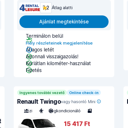
7,2
Átlag alatti
Ajánlat megtekintése
Terminálon belül
Hely részleteinek megjelenítése
Átlagos letét
Azonnali visszaigazolás!
Korlátlan kilométer-használat
Fizetés
Ingyenes további vezető
Online check-in
Renault Twingo
vagy hasonló Mini
Kézi
4
Légkondicionáló
3
t
15 417 Ft
a