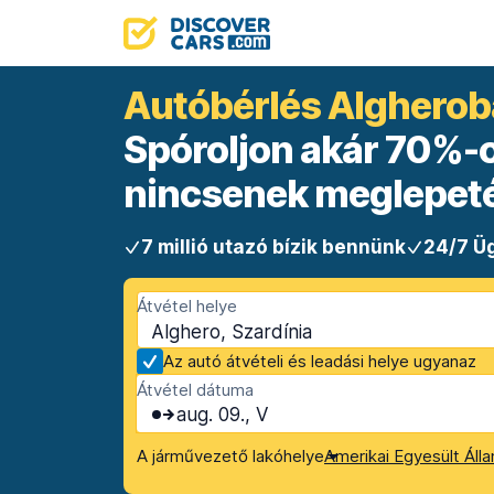
Autóbérlés Alghero
Spóroljon akár 70%-ot
nincsenek meglepet
7 millió utazó bízik bennünk
24/7 Üg
Átvétel helye
Alghero, Szardínia
Az autó átvételi és leadási helye ugyanaz
Átvétel dátuma
aug. 09., V
A járművezető lakóhelye
Amerikai Egyesült Áll