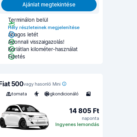
Ajánlat megtekintése
Terminálon belül
Hely részleteinek megjelenítése
Átlagos letét
Azonnali visszaigazolás!
Korlátlan kilométer-használat
Fizetés
Fiat 500
vagy hasonló Mini
Automata
4
Légkondicionáló
3
14 805 Ft
naponta
Ingyenes lemondás