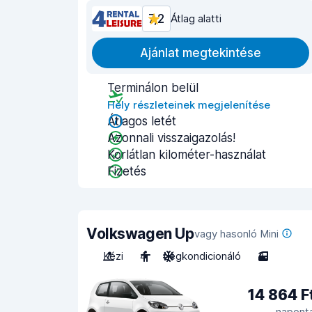
7,2
Átlag alatti
Ajánlat megtekintése
Terminálon belül
Hely részleteinek megjelenítése
Átlagos letét
Azonnali visszaigazolás!
Korlátlan kilométer-használat
Fizetés
Volkswagen Up
vagy hasonló Mini
Kézi
4
Légkondicionáló
3
14 864 F
napont