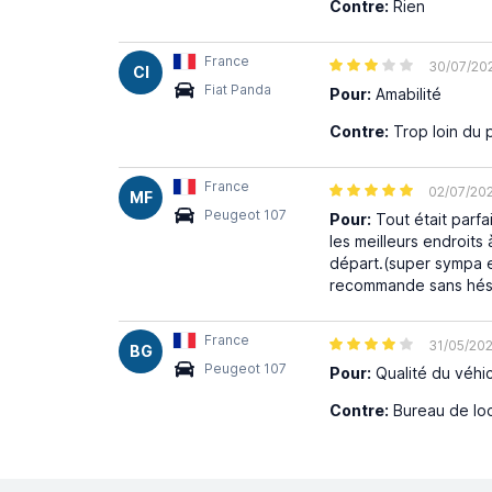
Contre:
Rien
France
30/07/20
CI
Fiat Panda
Pour:
Amabilité
Contre:
Trop loin du p
France
02/07/20
MF
Peugeot 107
Pour:
Tout était parfa
les meilleurs endroits
départ.(super sympa e
recommande sans hési
France
31/05/20
BG
Peugeot 107
Pour:
Qualité du véhi
Contre:
Bureau de loca