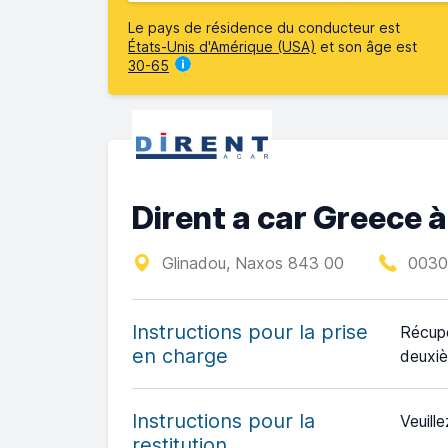
Le pays de résidence du conducteur est
États-Unis d'Amérique (USA)
et son âge est
30-65
Dirent a car Greece à
Glinadou, Naxos 843 00
0030
Instructions pour la prise
Récupé
en charge
deuxiè
Instructions pour la
Veuille
restitution