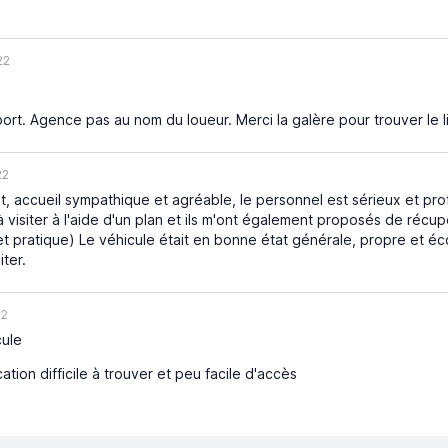
22
ort. Agence pas au nom du loueur. Merci la galère pour trouver le l
22
it, accueil sympathique et agréable, le personnel est sérieux et prof
 à visiter à l'aide d'un plan et ils m'ont également proposés de réc
t pratique) Le véhicule était en bonne état générale, propre et é
ter.
22
cule
tion difficile à trouver et peu facile d'accès