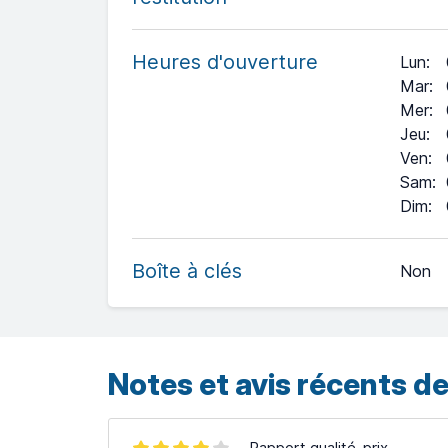
Heures d'ouverture
Lun
:
Mar
:
Mer
:
Jeu
:
Ven
:
Sam
:
+
Dim
:
−
Boîte à clés
Non
Leaflet
| ©
OpenStreetMap
contributors ©
CARTO
Notes et avis récents de
Rapport qualité-prix