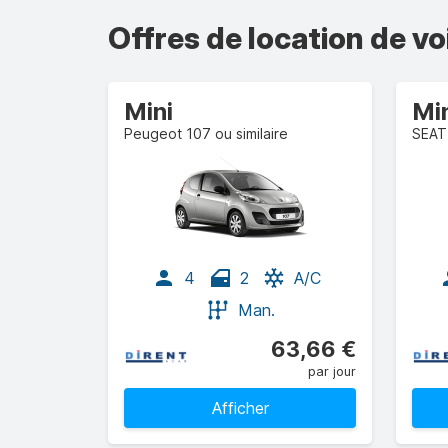
Offres de location de vo
Mini
Mi
Peugeot 107 ou similaire
SEAT 
4
2
A/C
Man.
63,66 €
par jour
Afficher