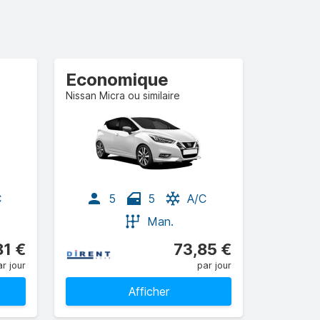
Economique
Nissan Micra ou similaire
C
5
5
A/C
Man.
81 €
73,85 €
r jour
par jour
Afficher