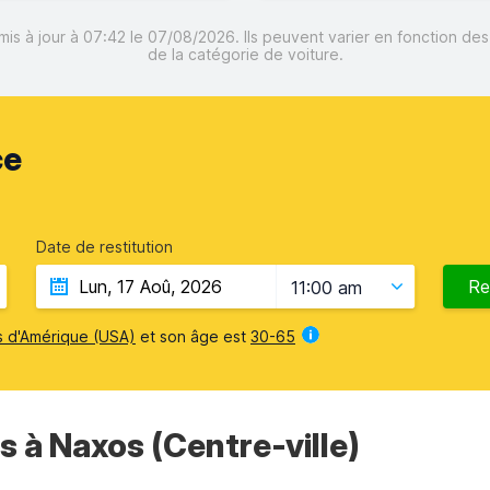
mis à jour à 07:42 le 07/08/2026. Ils peuvent varier en fonction de
de la catégorie de voiture.
ce
Date de restitution
Re
11:00 am
s d'Amérique (USA)
et son âge est
30-65
s à Naxos (Сentre-ville)