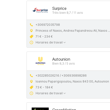
Surprice
Très bien 8,7 / 11 avis
+306972035798
Princess of Naxos, Andrea Papandreou AV, Naxos 843 00
71 € - 234 €
Horaires de travail
Autounion
Bien 8,3 / 5 avis
+302285026216 / +306936898286
Ioannou Paparigopoulou, Naxos 843 00, Autounion
73 € - 184 €
Horaires de travail