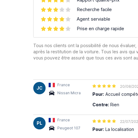
Recherche facile
Agent serviable
Prise en charge rapide
Tous nos clients ont la possibilité de nous évaluer,
après la restitution de la voiture. Tous les avis qui 
vous pouvez être assuré que tous ces avis sont aut
France
20/08/20
JC
Nissan Micra
Pour:
Accueil compéte
Contre:
Rien
France
22/07/20
PL
Peugeot 107
Pour:
La localisation