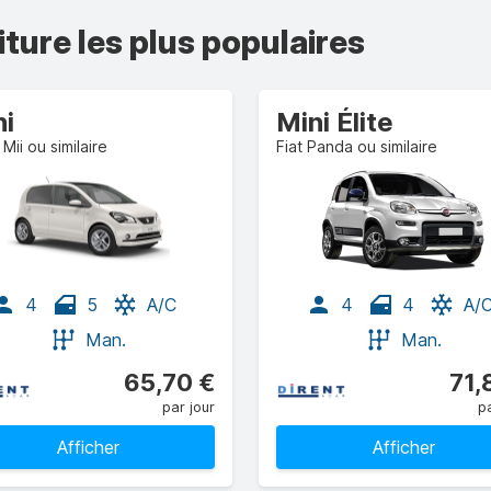
iture les plus populaires
ni
Mini Élite
Mii ou similaire
Fiat Panda ou similaire
4
5
A/C
4
4
A/
Man.
Man.
65,70 €
71,
par jour
pa
Afficher
Afficher