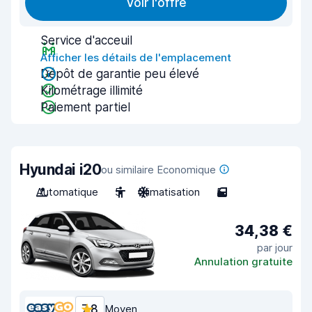
Voir l'offre
Service d'acceuil
Afficher les détails de l'emplacement
Dépôt de garantie peu élevé
Kilométrage illimité
Paiement partiel
Hyundai i20
ou similaire Economique
Automatique
5
Climatisation
5
34,38 €
par jour
Annulation gratuite
7,8
Moyen