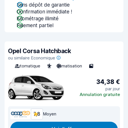
Sans dépôt de garantie
Confirmation immédiate !
Kilométrage illimité
Paiement partiel
Opel Corsa Hatchback
ou similaire Economique
Automatique
5
Climatisation
5
34,38 €
par jour
Annulation gratuite
7,8
Moyen