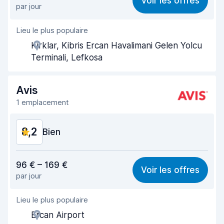
Voir les offres
par jour
Recherche facile
8,2
Lieu le plus populaire
Agent serviable
8,2
Kirklar, Kibris Ercan Havalimani Gelen Yolcu
Prise en charge rapide
8,0
Terminali, Lefkosa
Restitution rapide
8,2
Avis
Propreté de la voiture
8,0
1 emplacement
État du véhicule
8,2
8,2
Bien
Rapport qualité-prix
8,1
96 € – 169 €
Voir les offres
par jour
Recherche facile
8,2
Lieu le plus populaire
Agent serviable
8,2
Ercan Airport
Prise en charge rapide
8,0