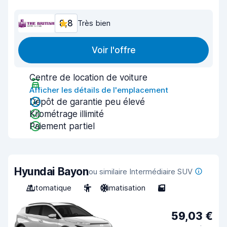
8,8
Très bien
Voir l'offre
Centre de location de voiture
Afficher les détails de l'emplacement
Dépôt de garantie peu élevé
Kilométrage illimité
Paiement partiel
Hyundai Bayon
ou similaire Intermédiaire SUV
Automatique
5
Climatisation
5
59,03 €