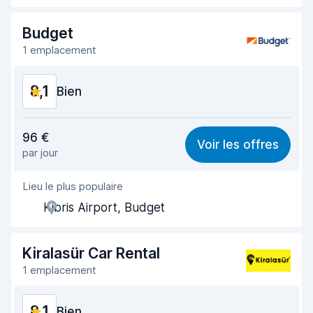
Restitution rapide
8,2
Budget
1 emplacement
Propreté de la voiture
8,1
8,1
État du véhicule
Bien
8,3
Rapport qualité-prix
8,0
96 €
Voir les offres
par jour
Recherche facile
8,2
Lieu le plus populaire
Agent serviable
8,1
Kibris Airport, Budget
Prise en charge rapide
8,0
Restitution rapide
8,2
Kiralasür Car Rental
1 emplacement
Propreté de la voiture
8,1
8,1
État du véhicule
Bien
8,2