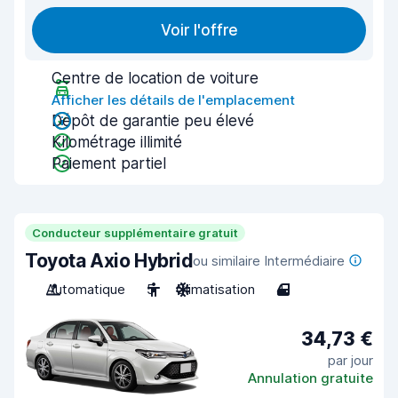
Voir l'offre
Centre de location de voiture
Afficher les détails de l'emplacement
Dépôt de garantie peu élevé
Kilométrage illimité
Paiement partiel
Conducteur supplémentaire gratuit
Toyota Axio Hybrid
ou similaire Intermédiaire
Automatique
5
Climatisation
4
34,73 €
par jour
Annulation gratuite