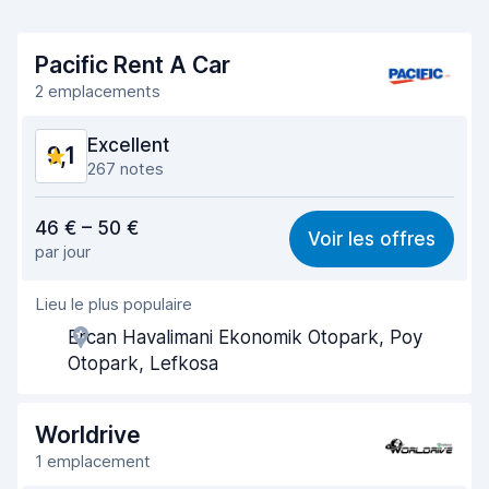
Pacific Rent A Car
2 emplacements
Excellent
9,1
267 notes
Rapport qualité-prix
8,9
46 € – 50 €
Voir les offres
par jour
Recherche facile
9,2
Lieu le plus populaire
Agent serviable
9,5
Ercan Havalimani Ekonomik Otopark, Poy
Prise en charge rapide
9,4
Otopark, Lefkosa
Restitution rapide
9,6
Worldrive
Propreté de la voiture
8,9
1 emplacement