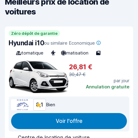
Meilleurs prix de location de
voitures
Zéro dépôt de garantie
Hyundai i10
ou similaire Economique
Automatique
4
Climatisation
5
26,81 €
30,47 €
par jour
Annulation gratuite
8,1
Bien
Voir l'offre
Centre de location de voiture