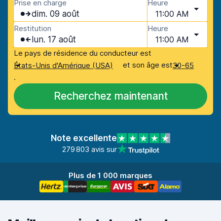
Prise en charge
Heure
dim. 09 août
11:00 AM
Restitution
Heure
lun. 17 août
11:00 AM
Le pays de résidence du conducteur est
et son âge est
États-Unis d'Amérique (USA)
30-65
.
Recherchez maintenant
Note excellente
279 803 avis sur
Plus de 1 000 marques