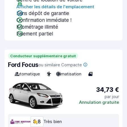
Afficher les détails de l'emplacement
Sans dépôt de garantie
Confirmation immédiate !
Kilométrage illimité
Paiement partiel
Conducteur supplémentaire gratuit
Ford Focus
ou similaire Compacte
Automatique
5
Climatisation
4
34,73 €
par jour
Annulation gratuite
8,8
Très bien