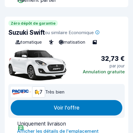
Paiement partiel
Zéro dépôt de garantie
Suzuki Swift
ou similaire Economique
Automatique
5
Climatisation
5
32,73 €
par jour
Annulation gratuite
8,7
Très bien
Voir l'offre
Uniquement livraison
Afficher les détails de l'emplacement