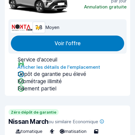
par jour
Annulation gratuite
7,8
Moyen
Voir l'offre
Service d'acceuil
Afficher les détails de l'emplacement
Dépôt de garantie peu élevé
Kilométrage illimité
Paiement partiel
Zéro dépôt de garantie
Nissan March
ou similaire Economique
Automatique
4
Climatisation
5