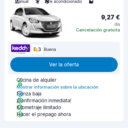
Manual
5
Aire acondicionado
5
9,27 €
día
Cancelación gratuita
8,3
Buena
Ver la oferta
Oficina de alquiler
Mostrar información sobre la ubicación
Fianza baja
¡Confirmación inmediata!
Kilometraje ilimitado
Hacer el prepago ahora