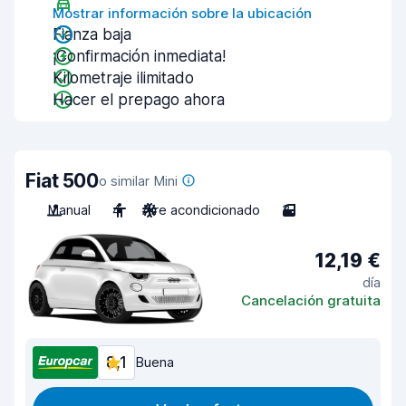
Mostrar información sobre la ubicación
Fianza baja
¡Confirmación inmediata!
Kilometraje ilimitado
Hacer el prepago ahora
Fiat 500
o similar Mini
Manual
4
Aire acondicionado
3
12,19 €
día
Cancelación gratuita
8,1
Buena