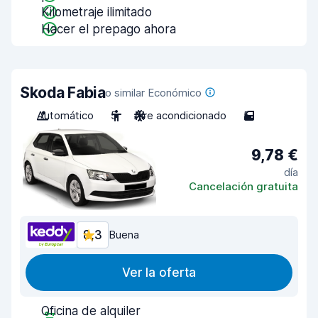
Kilometraje ilimitado
Hacer el prepago ahora
Skoda Fabia
o similar Económico
Automático
5
Aire acondicionado
5
9,78 €
día
Cancelación gratuita
8,3
Buena
Ver la oferta
Oficina de alquiler