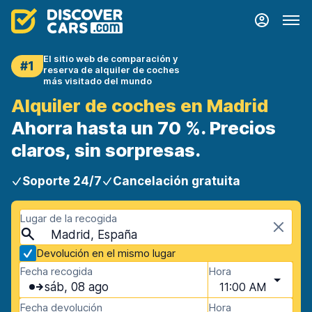
El sitio web de comparación y
#1
reserva de alquiler de coches
más visitado del mundo
Alquiler de coches en Madrid
Ahorra hasta un 70 %. Precios
claros, sin sorpresas.
Soporte 24/7
Cancelación gratuita
Lugar de la recogida
Madrid, España
Devolución en el mismo lugar
Fecha recogida
Hora
sáb, 08 ago
11:00 AM
Fecha devolución
Hora