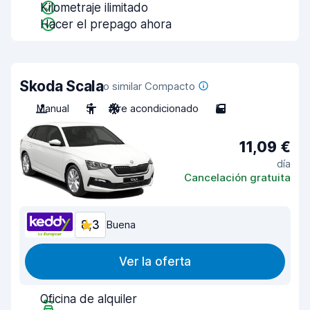
Kilometraje ilimitado
Hacer el prepago ahora
Skoda Scala
o similar Compacto
Manual
5
Aire acondicionado
5
11,09 €
día
Cancelación gratuita
8,3
Buena
Ver la oferta
Oficina de alquiler