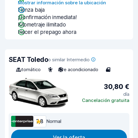
Mostrar información sobre la ubicación
Fianza baja
¡Confirmación inmediata!
Kilometraje ilimitado
Hacer el prepago ahora
SEAT Toledo
o similar Intermedio
Automático
5
Aire acondicionado
4
30,80 €
día
Cancelación gratuita
7,8
Normal
Ver la oferta