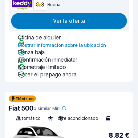
8,3
Buena
Ver la oferta
Oficina de alquiler
Mostrar información sobre la ubicación
Fianza baja
¡Confirmación inmediata!
Kilometraje ilimitado
Hacer el prepago ahora
Eléctrico
Fiat 500
o similar Mini
Automático
4
Aire acondicionado
3
8,82 €