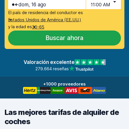
dom, 16 ago
11:00 AM
El país de residencia del conductor es
Estados Unidos de América (EE.UU.)
y la edad es
30-65
Buscar ahora
Valoración excelente
279.664 reseñas
+1000 proveedores
Las mejores tarifas de alquiler de
coches