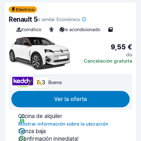
Eléctrico
Renault 5
o similar Económico
Automático
5
Aire acondicionado
5
9,55 €
día
Cancelación gratuita
8,3
Buena
Ver la oferta
Oficina de alquiler
Mostrar información sobre la ubicación
Fianza baja
¡Confirmación inmediata!