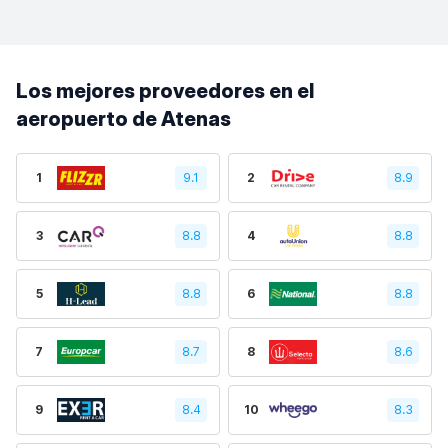
Los mejores proveedores en el
aeropuerto de Atenas
1
9.1
2
8.9
3
8.8
4
8.8
5
8.8
6
8.8
7
8.7
8
8.6
9
8.4
10
8.3