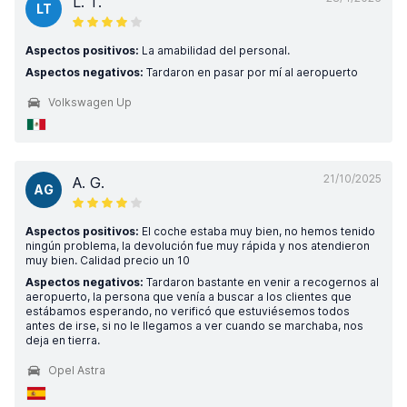
L. T.
LT
Aspectos positivos:
La amabilidad del personal.
Aspectos negativos:
Tardaron en pasar por mí al aeropuerto
Volkswagen Up
21/10/2025
A. G.
AG
Aspectos positivos:
El coche estaba muy bien, no hemos tenido
ningún problema, la devolución fue muy rápida y nos atendieron
muy bien. Calidad precio un 10
Aspectos negativos:
Tardaron bastante en venir a recogernos al
aeropuerto, la persona que venía a buscar a los clientes que
estábamos esperando, no verificó que estuviésemos todos
antes de irse, si no le llegamos a ver cuando se marchaba, nos
deja en tierra.
Opel Astra