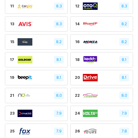
11
8.3
12
8.3
13
8.3
14
8.2
15
8.2
16
8.2
17
8.1
18
8.1
19
8.1
20
8.1
21
8.0
22
8.0
23
7.9
24
7.9
25
7.9
26
7.8