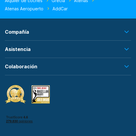
Alquiler de coches
Grecia
Atenas
Atenas Aeropuerto
AddCar
Compañía
Asistencia
Colaboración