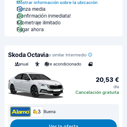
Mostrar información sobre la ubicación
Fianza media
¡Confirmación inmediata!
Kilometraje ilimitado
Pagar ahora
Skoda Octavia
o similar Intermedio
Manual
5
Aire acondicionado
4
20,53 €
día
Cancelación gratuita
8,3
Buena
Ver la oferta