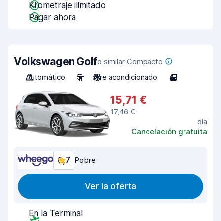
Kilometraje ilimitado
Pagar ahora
Volkswagen Golf
o similar Compacto
Automático
5
Aire acondicionado
4
15,71 €
17,46 €
día
Cancelación gratuita
6,7
Pobre
Ver la oferta
En la Terminal