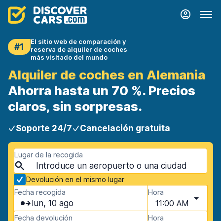
El sitio web de comparación y
#1
reserva de alquiler de coches
más visitado del mundo
Alquiler de coches en Alemania
Ahorra hasta un 70 %. Precios
claros, sin sorpresas.
Soporte 24/7
Cancelación gratuita
Lugar de la recogida
Devolución en el mismo lugar
Fecha recogida
Hora
lun, 10 ago
11:00 AM
Fecha devolución
Hora