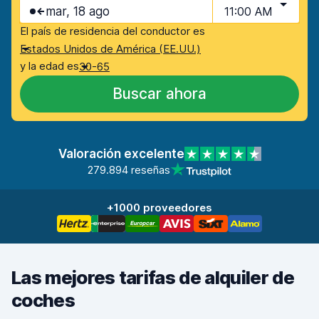
mar, 18 ago
11:00 AM
El país de residencia del conductor es
Estados Unidos de América (EE.UU.)
y la edad es
30-65
Buscar ahora
Valoración excelente
279.894 reseñas
+1000 proveedores
Las mejores tarifas de alquiler de
coches