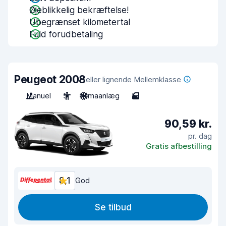
Øjeblikkelig bekræftelse!
Ubegrænset kilometertal
Fuld forudbetaling
Peugeot 2008
eller lignende Mellemklasse
Manuel
5
Klimaanlæg
5
90,59 kr.
pr. dag
Gratis afbestilling
8,1
God
Se tilbud