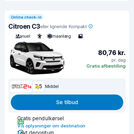
Online check-in
Citroen C3
eller lignende Kompakt
Manuel
5
Klimaanlæg
5
80,76 kr.
pr. dag
Gratis afbestilling
7,5
Middel
Se tilbud
Gratis pendulkørsel
Vis oplysninger om destination
Lavt depositum