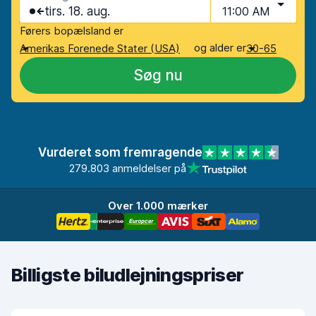
tirs. 18. aug.
11:00 AM
Førers bopælsland er
og alder er
Amerikas Forenede Stater (USA)
30-65
Søg nu
Vurderet som fremragende
279.803 anmeldelser på
Over 1.000 mærker
Billigste biludlejningspriser