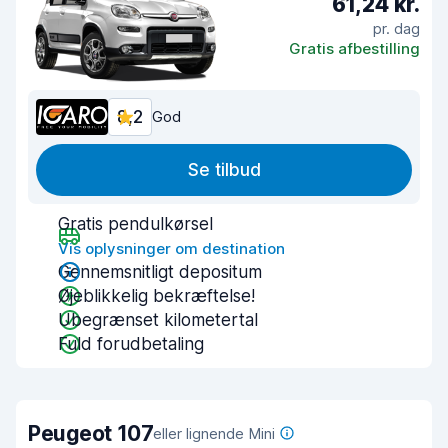
61,24 kr.
pr. dag
Gratis afbestilling
8,2
God
Se tilbud
Gratis pendulkørsel
Vis oplysninger om destination
Gennemsnitligt depositum
Øjeblikkelig bekræftelse!
Ubegrænset kilometertal
Fuld forudbetaling
Peugeot 107
eller lignende Mini