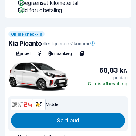
Ubegrænset kilometertal
Fuld forudbetaling
Online check-in
Kia Picanto
eller lignende Økonomi
Manuel
5
Klimaanlæg
4
68,83 kr.
pr. dag
Gratis afbestilling
7,5
Middel
Se tilbud