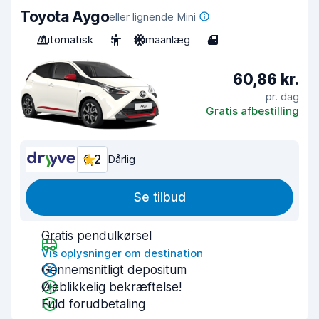
Toyota Aygo
eller lignende Mini
Automatisk
5
Klimaanlæg
4
60,86 kr.
pr. dag
Gratis afbestilling
6,2
Dårlig
Se tilbud
Gratis pendulkørsel
Vis oplysninger om destination
Gennemsnitligt depositum
Øjeblikkelig bekræftelse!
Fuld forudbetaling