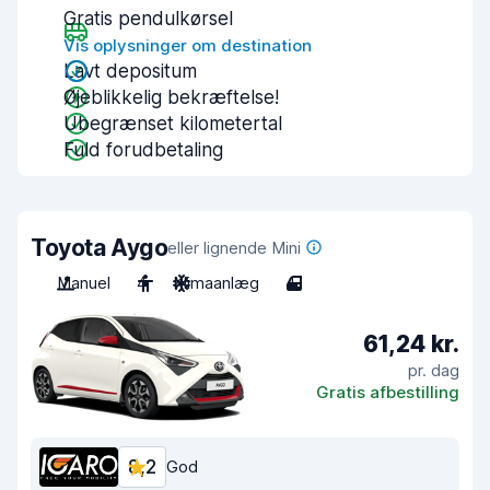
Gratis pendulkørsel
Vis oplysninger om destination
Lavt depositum
Øjeblikkelig bekræftelse!
Ubegrænset kilometertal
Fuld forudbetaling
Toyota Aygo
eller lignende Mini
Manuel
4
Klimaanlæg
4
61,24 kr.
pr. dag
Gratis afbestilling
8,2
God