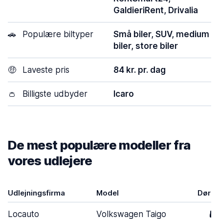
GaldieriRent, Drivalia
🚗
Populære biltyper
Små biler, SUV, medium
biler, store biler
🤑
Laveste pris
84 kr. pr. dag
👛
Billigste udbyder
Icaro
De mest populære modeller fra
vores udlejere
Udlejningsfirma
Model
Døre
Locauto
Volkswagen Taigo
5