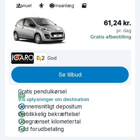
Manuel
4
Klimaanlæg
3
61,24 kr.
pr. dag
Gratis afbestilling
8,2
God
Se tilbud
Gratis pendulkørsel
Vis oplysninger om destination
Gennemsnitligt depositum
Øjeblikkelig bekræftelse!
Ubegrænset kilometertal
Fuld forudbetaling