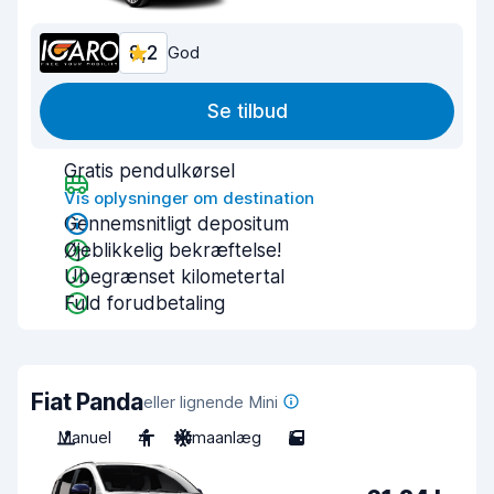
8,2
God
Se tilbud
Gratis pendulkørsel
Vis oplysninger om destination
Gennemsnitligt depositum
Øjeblikkelig bekræftelse!
Ubegrænset kilometertal
Fuld forudbetaling
Fiat Panda
eller lignende Mini
Manuel
4
Klimaanlæg
5