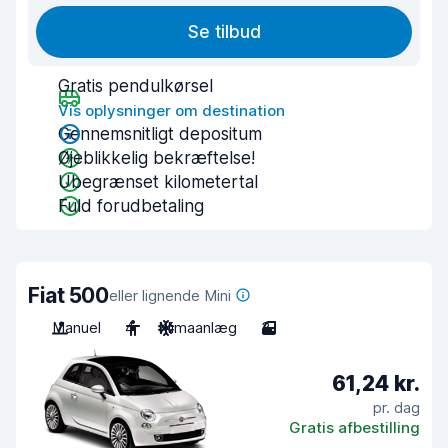
Se tilbud
Gratis pendulkørsel
Vis oplysninger om destination
Gennemsnitligt depositum
Øjeblikkelig bekræftelse!
Ubegrænset kilometertal
Fuld forudbetaling
Fiat 500
eller lignende Mini
Manuel
4
Klimaanlæg
3
61,24 kr.
pr. dag
Gratis afbestilling