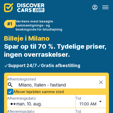
Verdens mest besøgte
#1
sammenlignings- og
bookingside for biludlejning
Billeje i Milano
Spar op til 70 %. Tydelige priser,
ingen overraskelser.
Support 24/7
Gratis afbestilling
Afhentningssted
Milano, Italien - fastland
Aflever lejebilen samme sted
Afhentningsdato
Tid
man. 10. aug.
11:00 AM
Afleveringsdato
Tid