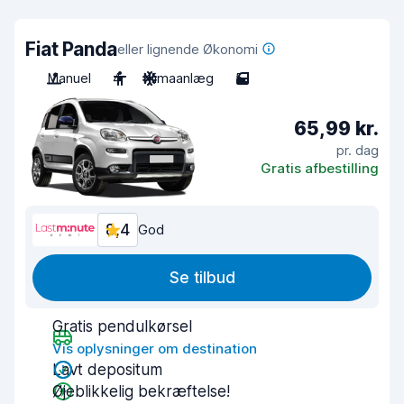
Fiat Panda
eller lignende Økonomi
Manuel
4
Klimaanlæg
5
65,99 kr.
pr. dag
Gratis afbestilling
8,4
God
Se tilbud
Gratis pendulkørsel
Vis oplysninger om destination
Lavt depositum
Øjeblikkelig bekræftelse!