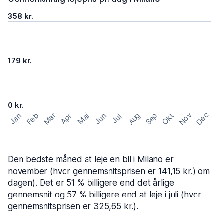
358 kr.
179 kr.
0 kr.
Nov
Dec
Feb
Aug
Sep
Mar
Okt
Jan
Apr
Maj
Jun
Jul
Den bedste måned at leje en bil i Milano er
november (hvor gennemsnitsprisen er 141,15 kr.) om
dagen). Det er 51 % billigere end det årlige
gennemsnit og 57 % billigere end at leje i juli (hvor
gennemsnitsprisen er 325,65 kr.).