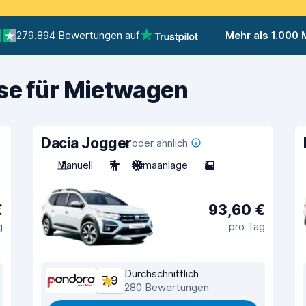
279.894 Bewertungen auf
Mehr als 1.000
ise für Mietwagen
Dacia Jogger
oder ähnlich
Manuell
7
Klimaanlage
5
€
93,60 €
g
pro Tag
Durchschnittlich
7,9
280 Bewertungen