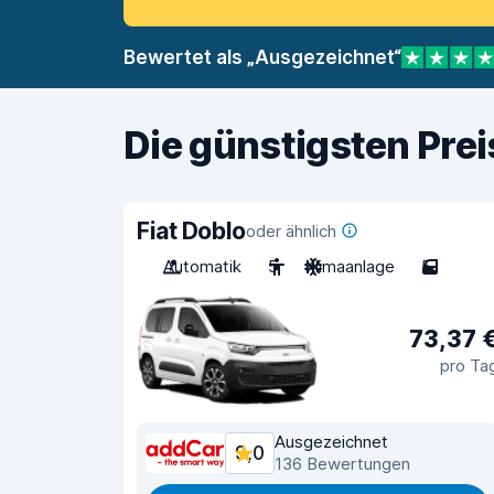
Bewertet als „Ausgezeichnet“
Die günstigsten Pre
Fiat Doblo
oder ähnlich
Automatik
5
Klimaanlage
5
73,37 
pro Ta
Ausgezeichnet
9,0
136 Bewertungen