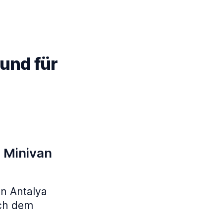
und für
n Minivan
n Antalya
ach dem