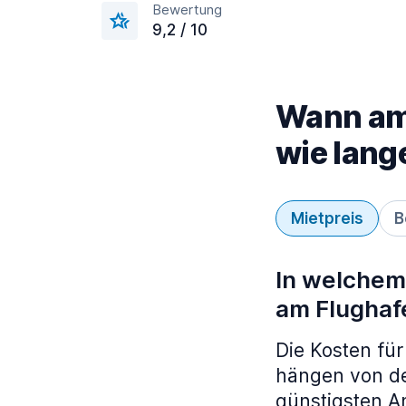
Bewertung
9,2 / 10
Wann am 
wie lang
Mietpreis
B
In welchem 
am Flughaf
Die Kosten fü
hängen von de
günstigsten An