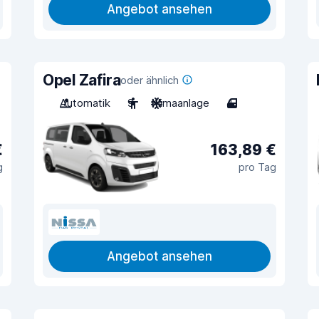
Angebot ansehen
Opel Zafira
oder ähnlich
Automatik
9
Klimaanlage
4
€
163,89 €
g
pro Tag
Angebot ansehen