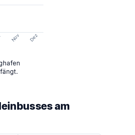
Nov
Dez
t
ughafen
fängt.
Kleinbusses am