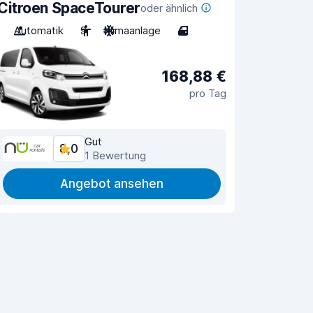
Citroen SpaceTourer
oder ähnlich
Automatik
9
Klimaanlage
4
168,88 €
pro Tag
Gut
8,0
1 Bewertung
Angebot ansehen