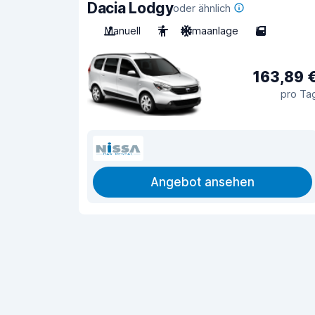
Dacia Lodgy
oder ähnlich
Manuell
7
Klimaanlage
5
163,89 
pro Ta
Angebot ansehen