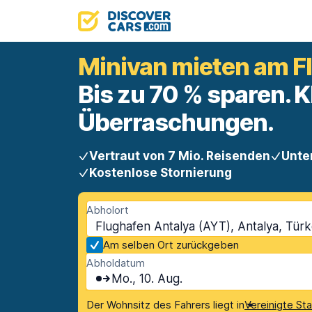
Minivan mieten am F
Bis zu 70 % sparen. K
Überraschungen.
Vertraut von 7 Mio. Reisenden
Unte
Kostenlose Stornierung
Abholort
Flughafen Antalya (AYT), Antalya, Türk
Am selben Ort zurückgeben
Abholdatum
Mo., 10. Aug.
Der Wohnsitz des Fahrers liegt in
Vereinigte St