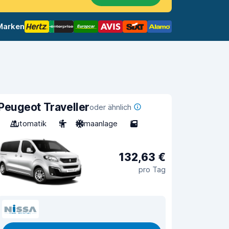
 Marken
Peugeot Traveller
oder ähnlich
Automatik
9
Klimaanlage
5
132,63 €
pro Tag