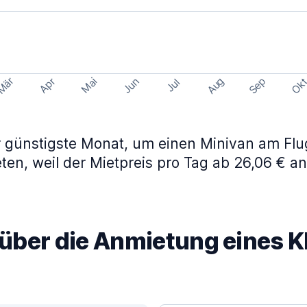
Aug
Sep
Mär
Ok
Apr
Mai
Jun
Jul
er günstigste Monat, um einen Minivan am Fl
ten, weil der Mietpreis pro Tag ab 26,06 € an
über die Anmietung eines 