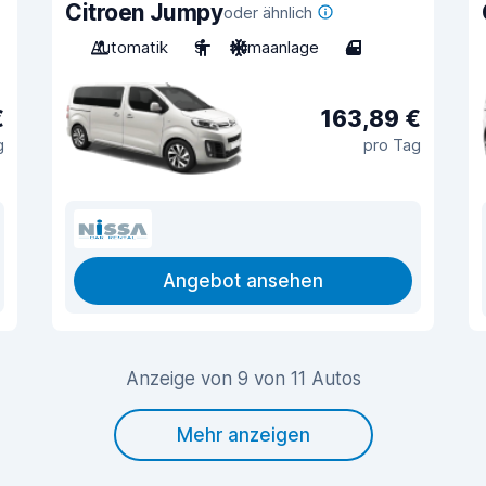
Citroen Jumpy
oder ähnlich
Automatik
9
Klimaanlage
4
€
163,89 €
g
pro Tag
Angebot ansehen
Anzeige von 9 von 11 Autos
Mehr anzeigen