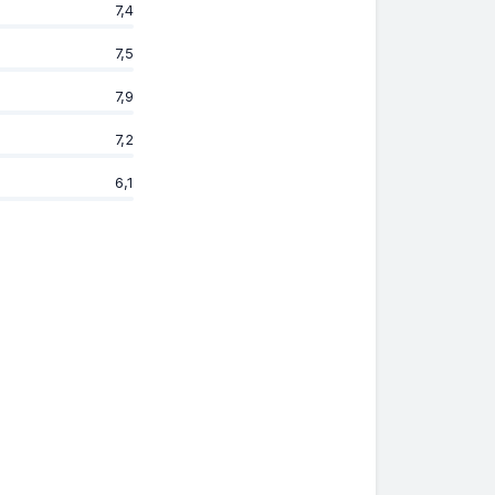
7,4
7,5
7,9
7,2
6,1