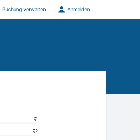
7,1
7,2