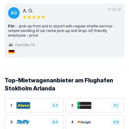
17.09.18
A. O.
AO
Für:
- pick-up from and to airport with regular shuttle service -
simple handling of car rental pick-up and drop-off, friendly
employee - price
Hyundai i10
Top-Mietwagenanbieter am Flughafen
Stokholm Arlanda
1
9.4
2
9,1
3
8,9
4
8,8