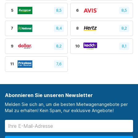
5
8,5
6
8,5
7
8,4
8
8,2
9
8,2
10
8,1
11
7,6
Abonnieren Sie unseren Newsletter
Melden Sie sich an, um die besten Mietwagenangebote per
Mail zu erhalten! Kein Spam, nur exklusive Angebote!