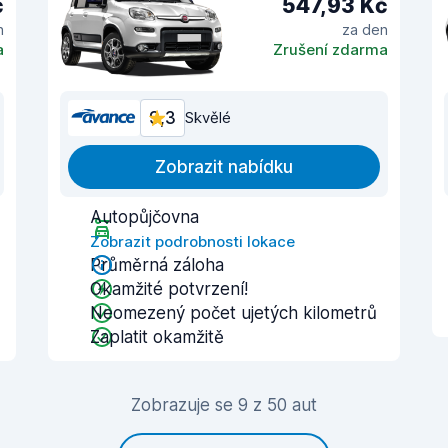
č
547,93 Kč
n
za den
a
Zrušení zdarma
9,3
Skvělé
Zobrazit nabídku
Autopůjčovna
Zobrazit podrobnosti lokace
Průměrná záloha
Okamžité potvrzení!
Neomezený počet ujetých kilometrů
Zaplatit okamžitě
Zobrazuje se 9 z 50 aut