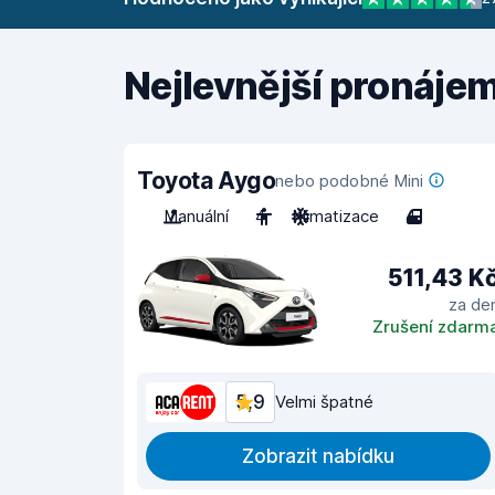
Nejlevnější pronáje
Toyota Aygo
nebo podobné Mini
Manuální
4
Klimatizace
4
511,43 K
za de
Zrušení zdarm
5,9
Velmi špatné
Zobrazit nabídku