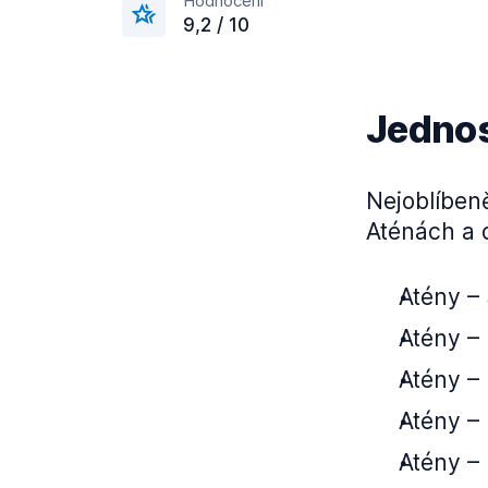
Hodnocení
9,2 / 10
Jednos
Nejoblíben
Aténách a 
Atény –⁠
Atény –⁠
Atény –⁠
Atény –⁠
Atény –⁠