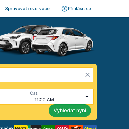
Spravovat rezervace
Přihlásit se
Čas
11:00 AM
Vyhledat nyní
značek