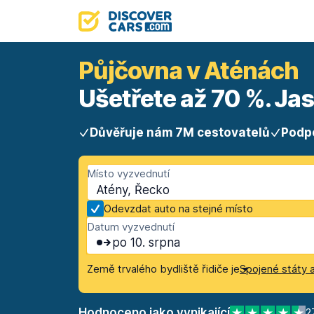
Půjčovna v Aténách
Ušetřete až 70 %. Ja
Důvěřuje nám 7M cestovatelů
Podp
Místo vyzvednutí
Atény, Řecko
Odevzdat auto na stejné místo
Datum vyzvednutí
po 10. srpna
Země trvalého bydliště řidiče je
Spojené státy 
Hodnoceno jako vynikající
2