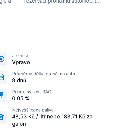
gle a
rezervaci pronájmu automobilů.
Jezdí se
Vpravo
Průměrná délka pronájmu auta
8 dnů
Přijatelný limit BAC
0,05 %
Nejvyšší cena paliva
48,53 Kč / litr nebo 183,71 Kč za
galon