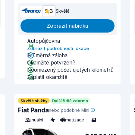
9,3
Skvělé
Zobrazit nabídku
Autopůjčovna
Zobrazit podrobnosti lokace
Průměrná záloha
Okamžité potvrzení!
Neomezený počet ujetých kilometrů
Zaplatit okamžitě
Skvělé služby
Další řidič zdarma
Fiat Panda
nebo podobné Mini
Manuální
4
Klimatizace
4