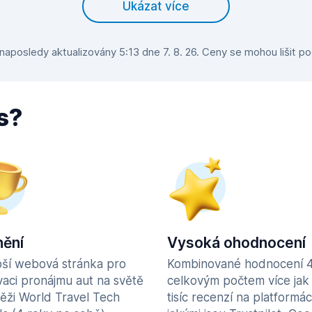
Ukázat více
aposledy aktualizovány 5:13 dne 7. 8. 26. Ceny se mohou lišit po
s?
ění
Vysoká ohodnocení
pší webová stránka pro
Kombinované hodnocení 4
vaci pronájmu aut na světě
celkovým počtem více jak
těži World Travel Tech
tisíc recenzí na platformác