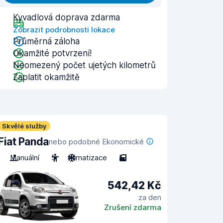
Kyvadlová doprava zdarma
Zobrazit podrobnosti lokace
Průměrná záloha
Okamžité potvrzení!
Neomezený počet ujetých kilometrů
Zaplatit okamžitě
Skvělé služby
Fiat Panda
nebo podobné Ekonomické
Manuální
5
Klimatizace
5
542,42 Kč
za den
Zrušení zdarma