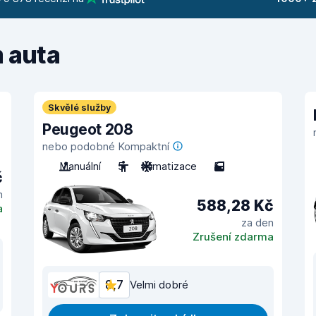
m auta
Skvělé služby
Peugeot 208
nebo podobné Kompaktní
Manuální
5
Klimatizace
5
č
n
588,28 Kč
a
za den
Zrušení zdarma
8,7
Velmi dobré