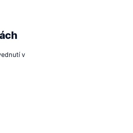
nách
vednutí v