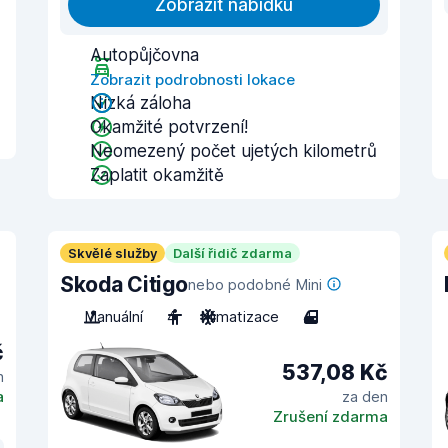
Zobrazit nabídku
Autopůjčovna
Zobrazit podrobnosti lokace
Nízká záloha
Okamžité potvrzení!
Neomezený počet ujetých kilometrů
Zaplatit okamžitě
Skvělé služby
Další řidič zdarma
Skoda Citigo
nebo podobné Mini
Manuální
4
Klimatizace
4
č
537,08 Kč
n
a
za den
Zrušení zdarma