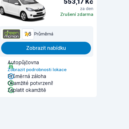
553,17 Kč
za den
Zrušení zdarma
7,6
Průměrná
Zobrazit nabídku
Autopůjčovna
Zobrazit podrobnosti lokace
Průměrná záloha
Okamžité potvrzení!
Zaplatit okamžitě