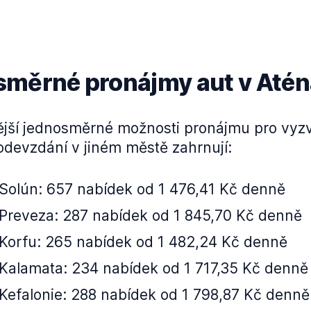
měrné pronájmy aut v Até
ější jednosměrné možnosti pronájmu pro vyz
odevzdání v jiném městě zahrnují:
⁠⁠⁠⁠⁠ Solún: 657 nabídek od 1 476,41 Kč denně
⁠⁠⁠⁠⁠ Preveza: 287 nabídek od 1 845,70 Kč denně
⁠⁠⁠⁠⁠ Korfu: 265 nabídek od 1 482,24 Kč denně
⁠⁠⁠⁠⁠ Kalamata: 234 nabídek od 1 717,35 Kč denně
⁠⁠⁠⁠⁠ Kefalonie: 288 nabídek od 1 798,87 Kč denně