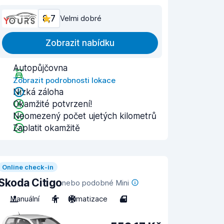
8,7
Velmi dobré
Zobrazit nabídku
Autopůjčovna
Zobrazit podrobnosti lokace
Nízká záloha
Okamžité potvrzení!
Neomezený počet ujetých kilometrů
Zaplatit okamžitě
Online check-in
Skoda Citigo
nebo podobné Mini
Manuální
4
Klimatizace
4