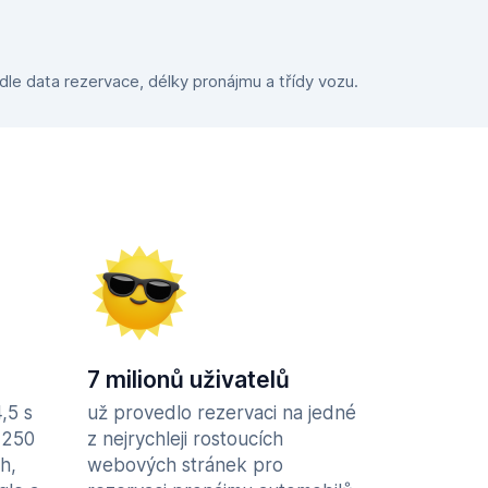
dle data rezervace, délky pronájmu a třídy vozu.
7 milionů uživatelů
,5 s
už provedlo rezervaci na jedné
 250
z nejrychleji rostoucích
h,
webových stránek pro