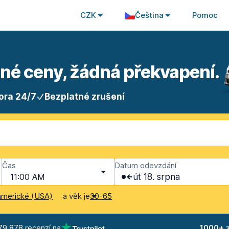
CZK
Čeština
Pomoc
sné ceny, žádná překvapení.
ora 24/7
Bezplatné zrušení
Čas
Datum odevzdání
11:00 AM
út 18. srpna
a věk je
americké (USA)
30-65
79 878 recenzí na
1000+ 