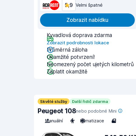
5,9
Velmi špatné
Zobrazit nabídku
Kyvadlová doprava zdarma
Zobrazit podrobnosti lokace
Průměrná záloha
Okamžité potvrzení!
Neomezený počet ujetých kilometrů
Zaplatit okamžitě
Skvělé služby
Další řidič zdarma
Peugeot 108
nebo podobné Mini
Manuální
4
Klimatizace
4