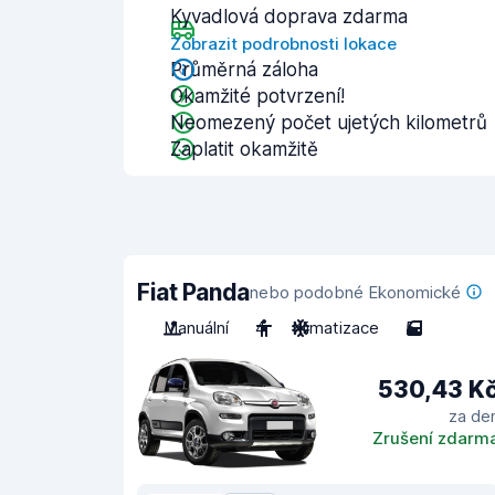
Kyvadlová doprava zdarma
Zobrazit podrobnosti lokace
Průměrná záloha
Okamžité potvrzení!
Neomezený počet ujetých kilometrů
Zaplatit okamžitě
Fiat Panda
nebo podobné Ekonomické
Manuální
4
Klimatizace
5
530,43 K
za de
Zrušení zdarm