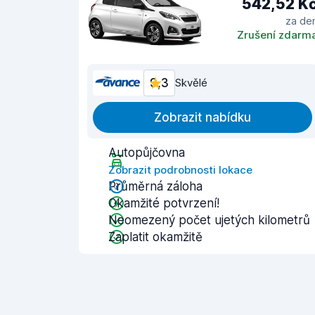
542,52 K
za de
Zrušení zdarm
9,3
Skvělé
Zobrazit nabídku
Autopůjčovna
Zobrazit podrobnosti lokace
Průměrná záloha
Okamžité potvrzení!
Neomezený počet ujetých kilometrů
Zaplatit okamžitě