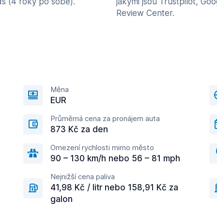
s (4 roky po sobě).
jakými jsou Trustpilot, Goo
Review Center.
Měna
EUR
Průměrná cena za pronájem auta
873 Kč za den
Omezení rychlosti mimo město
90 – 130 km/h nebo 56 – 81 mph
Nejnižší cena paliva
41,98 Kč / litr nebo 158,91 Kč za
galon