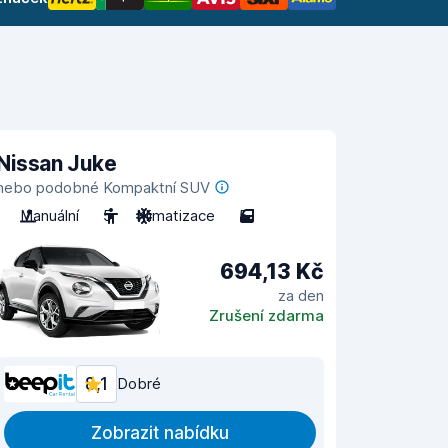
Nissan Juke
nebo podobné Kompaktní SUV
Manuální
5
Klimatizace
5
694,13 Kč
za den
Zrušení zdarma
8,1
Dobré
Zobrazit nabídku