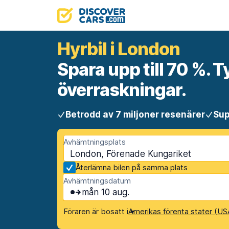
Hyrbil i London
Spara upp till 70 %. T
överraskningar.
Betrodd av 7 miljoner resenärer
Sup
Avhämtningsplats
London, Förenade Kungariket
Återlämna bilen på samma plats
Avhämtningsdatum
mån 10 aug.
Föraren är bosatt i
Amerikas förenta stater (US