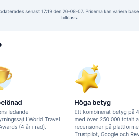
ppdaterades senast 17:19 den 26-08-07. Priserna kan variera bas
bilklass.
?
belönad
Höga betyg
ens ledande
Ett kombinerat betyg på 4
yrningssajt i World Travel
med över 250 000 totalt a
wards (4 år i rad).
recensioner på plattform
Trustpilot, Google och Re