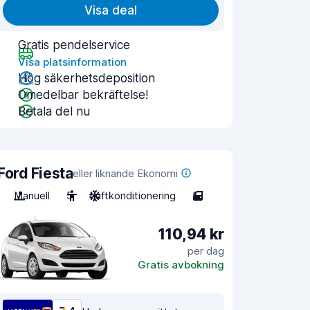
Visa deal
Gratis pendelservice
Visa platsinformation
Hög säkerhetsdeposition
Omedelbar bekräftelse!
Betala del nu
Ford Fiesta
eller liknande Ekonomi
Manuell
5
Luftkonditionering
5
110,94 kr
per dag
Gratis avbokning