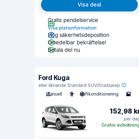
Visa deal
Gratis pendelservice
Visa platsinformation
Hög säkerhetsdeposition
Omedelbar bekräftelse!
Betala del nu
Ford Kuga
eller liknande Standard SUV/Stadsjeep
Manuell
5
Luftkonditionering
5
152,98 k
per da
Gratis avboknin