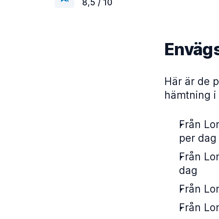
8,5 / 10
Envägs
Här är de p
hämtning i
Från Lon
per dag
Från Lon
dag
Från Lon
Från Lon