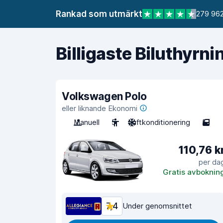
Rankad som utmärkt
279 962
Billigaste Biluthyrni
Volkswagen Polo
eller liknande Ekonomi
Manuell
5
Luftkonditionering
5
110,76 k
per da
Gratis avboknin
7,4
Under genomsnittet