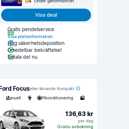
7,4
Under genomsnittet
Visa deal
Gratis pendelservice
Visa platsinformation
Hög säkerhetsdeposition
Omedelbar bekräftelse!
Betala del nu
Ford Focus
eller liknande Kompakt
Manuell
5
Luftkonditionering
5
136,63 kr
per dag
Gratis avbokning