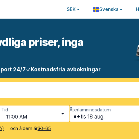
SEK
Svenska
H
ydliga priser, inga
port 24/7
Kostnadsfria avbokningar
Tid
Återlämningsdatum
11:00 AM
tis 18 aug.
och åldern är
A)
30-65