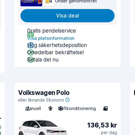
7,4
Under genomsnittet
Visa deal
Gratis pendelservice
Visa platsinformation
Hög säkerhetsdeposition
Omedelbar bekräftelse!
Betala del nu
Volkswagen Polo
eller liknande Ekonomi
Manuell
5
Luftkonditionering
3
r
136,53 kr
g
g
per dag