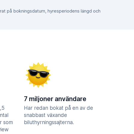
erat på bokningsdatum, hyresperiodens längd och
7 miljoner användare
,5
Har redan bokat på en av de
ntal
snabbast växande
er som
biluthyrningssajterna.
view