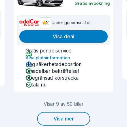
Gratis avbokning
7,2
Under genomsnittet
Visa deal
Gratis pendelservice
Visa platsinformation
Hög säkerhetsdeposition
Omedelbar bekräftelse!
Obegränsad körsträcka
Betala nu
Visar 9 av 50 bilar
Visa mer