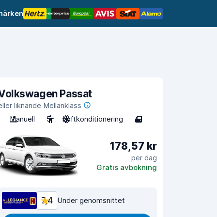
märken
Volkswagen Passat
eller liknande Mellanklass
Manuell
5
Luftkonditionering
4
178,57 kr
per dag
Gratis avbokning
7,4
Under genomsnittet