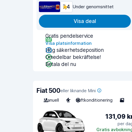
7,4
Under genomsnittet
Visa deal
Gratis pendelservice
Visa platsinformation
Hög säkerhetsdeposition
Omedelbar bekräftelse!
Betala del nu
Fiat 500
eller liknande Mini
Manuell
4
Luftkonditionering
2
131,09 k
per da
Gratis avboknin