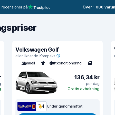
 recensioner på
Över 1 000 varu
ngspriser
Volkswagen Golf
eller liknande Kompakt
Manuell
5
Luftkonditionering
5
r
136,34 kr
g
per dag
g
Gratis avbokning
7,4
Under genomsnittet