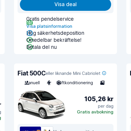
Visa deal
Gratis pendelservice
Visa platsinformation
Hög säkerhetsdeposition
Omedelbar bekräftelse!
Betala del nu
Fiat 500C
eller liknande Mini Cabriolet
Manuell
4
Luftkonditionering
2
105,26 kr
r
per dag
g
Gratis avbokning
g