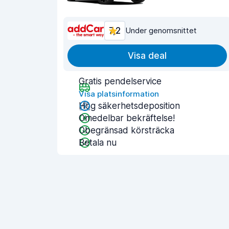
7,2
Under genomsnittet
Visa deal
Gratis pendelservice
Visa platsinformation
Hög säkerhetsdeposition
Omedelbar bekräftelse!
Obegränsad körsträcka
Betala nu