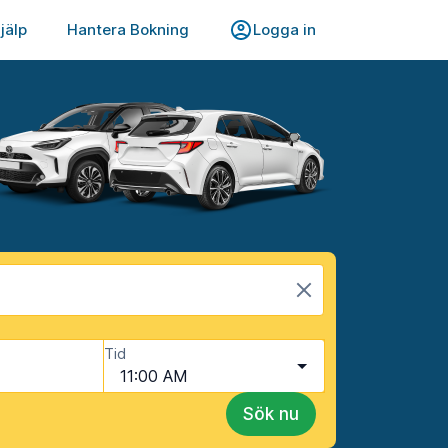
jälp
Hantera Bokning
Logga in
Tid
11:00 AM
Sök nu