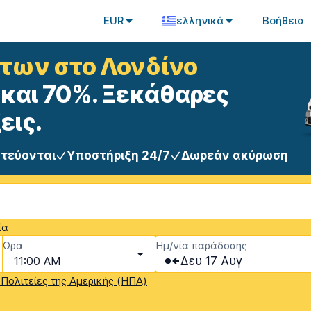
EUR
ελληνικά
Βοήθεια
ήτων στο Λονδίνο
και 70%. Ξεκάθαρες
εις.
στεύονται
Υποστήριξη 24/7
Δωρεάν ακύρωση
ία
Ώρα
Ημ/νία παράδοσης
11:00 AM
Δευ 17 Αυγ
Πολιτείες της Αμερικής (ΗΠΑ)