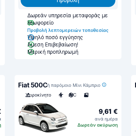
Προβολή
Δωρεάν υπηρεσία μεταφοράς με
λεωφορείο
Προβολή λεπτομερειών τοποθεσίας
Υψηλό ποσό εγγύησης
Άμεση Επιβεβαίωση!
Μερική προπληρωμή
Fiat 500C
ή παρόμοιο Μίνι Κάμπριο
Χειροκίνητο
4
A/C
2
€
9,61 €
α
ανά ημέρα
η
Δωρεάν ακύρωση