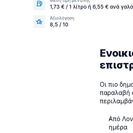
Μέση τιμή βενζίνης
1,73 € / 1 λίτρο ή 6,55 € ανά γαλό
Αξιολόγηση
8,5 / 10
Ενοικ
επιστ
Οι πιο δημ
παραλαβή 
περιλαμβά
Από Λον
ημέρα