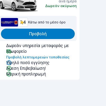
ανά ημέρα
Δωρεάν ακύρωση
7,4
Κάτω από το μέσο όρο
Προβολή
Δωρεάν υπηρεσία μεταφοράς με
λεωφορείο
Προβολή λεπτομερειών τοποθεσίας
Υψηλό ποσό εγγύησης
Άμεση Επιβεβαίωση!
Μερική προπληρωμή