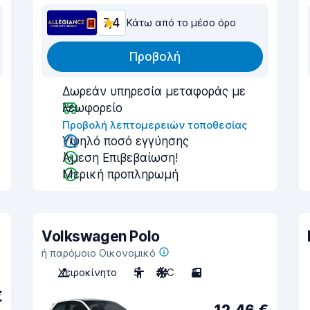
7,4
Κάτω από το μέσο όρο
Προβολή
Δωρεάν υπηρεσία μεταφοράς με
λεωφορείο
Προβολή λεπτομερειών τοποθεσίας
Υψηλό ποσό εγγύησης
Άμεση Επιβεβαίωση!
Μερική προπληρωμή
Volkswagen Polo
ή παρόμοιο Οικονομικό
Χειροκίνητο
5
A/C
3
€