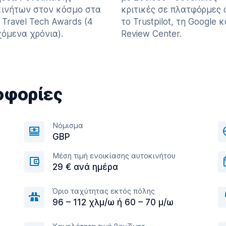
ινήτων στον κόσμο στα
κριτικές σε πλατφόρμες
 Travel Tech Awards (4
το Trustpilot, τη Google κ
όμενα χρόνια).
Review Center.
οφορίες
Νόμισμα
GBP
Μέση τιμή ενοικίασης αυτοκινήτου
29 € ανά ημέρα
Όριο ταχύτητας εκτός πόλης
96 – 112 χλμ/ω ή 60 – 70 μ/ω