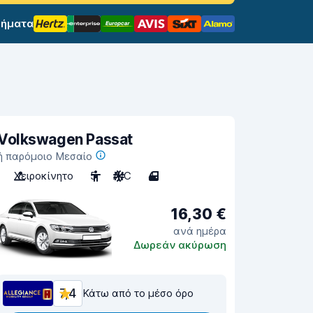
σήματα
Volkswagen Passat
ή παρόμοιο Μεσαίο
Χειροκίνητο
5
A/C
4
16,30 €
ανά ημέρα
Δωρεάν ακύρωση
7,4
Κάτω από το μέσο όρο