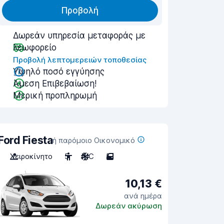
Προβολή
Δωρεάν υπηρεσία μεταφοράς με
λεωφορείο
Προβολή λεπτομερειών τοποθεσίας
Υψηλό ποσό εγγύησης
Άμεση Επιβεβαίωση!
Μερική προπληρωμή
Ford Fiesta
ή παρόμοιο Οικονομικό
Χειροκίνητο
5
A/C
5
10,13 €
ανά ημέρα
Δωρεάν ακύρωση