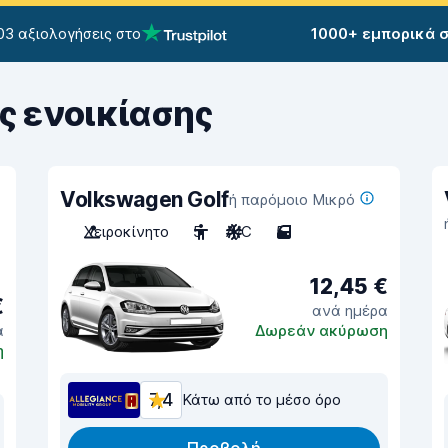
03 αξιολογήσεις στο
1000+ εμπορικά 
ς ενοικίασης
Volkswagen Golf
ή παρόμοιο Μικρό
Χειροκίνητο
5
A/C
5
12,45 €
€
ανά ημέρα
α
Δωρεάν ακύρωση
η
7,4
Κάτω από το μέσο όρο