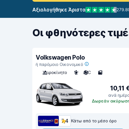
Αξιολογήθηκε Άριστα
279.8
Οι φθηνότερες τιμέ
Volkswagen Polo
ή παρόμοιο Οικονομικό
Χειροκίνητο
5
A/C
5
10,11 
ανά ημέρ
Δωρεάν ακύρωσ
7,4
Κάτω από το μέσο όρο