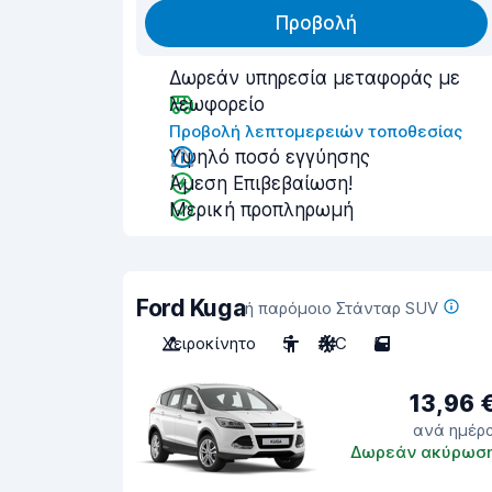
Προβολή
Δωρεάν υπηρεσία μεταφοράς με
λεωφορείο
Προβολή λεπτομερειών τοποθεσίας
Υψηλό ποσό εγγύησης
Άμεση Επιβεβαίωση!
Μερική προπληρωμή
Ford Kuga
ή παρόμοιο Στάνταρ SUV
Χειροκίνητο
5
A/C
5
13,96 
ανά ημέρ
Δωρεάν ακύρωσ