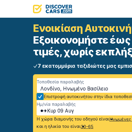
Ενοικίαση Αυτοκιν
Εξοικονομήστε έως 
τιμές, χωρίς εκπλήξ
7 εκατομμύρια ταξιδιώτες μας εμπι
Τοποθεσία παραλαβής
Λονδίνο, Ηνωμένο Βασίλειο
Επιστροφή αυτοκινήτου στην ίδια τοποθεσ
Ημ/νία παραλαβής
Κυρ 09 Αυγ
Η χώρα διαμονής του οδηγού είναι
Ηνωμένες 
και η ηλικία του είναι
30-65