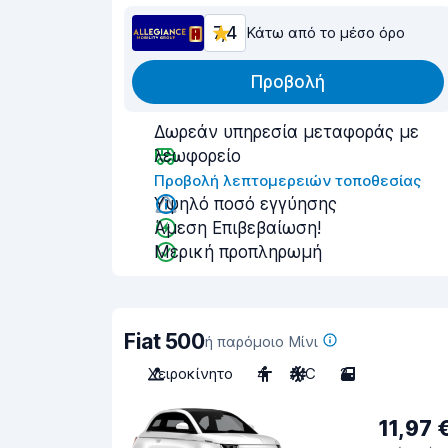
7,4
Κάτω από το μέσο όρο
Προβολή
Δωρεάν υπηρεσία μεταφοράς με
λεωφορείο
Προβολή λεπτομερειών τοποθεσίας
Υψηλό ποσό εγγύησης
Άμεση Επιβεβαίωση!
Μερική προπληρωμή
Fiat 500
ή παρόμοιο Μίνι
Χειροκίνητο
4
A/C
2
11,97 