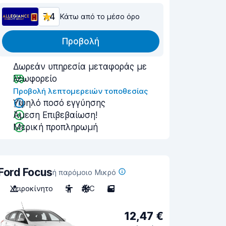
7,4
Κάτω από το μέσο όρο
Προβολή
Δωρεάν υπηρεσία μεταφοράς με
λεωφορείο
Προβολή λεπτομερειών τοποθεσίας
Υψηλό ποσό εγγύησης
Άμεση Επιβεβαίωση!
Μερική προπληρωμή
Ford Focus
ή παρόμοιο Μικρό
Χειροκίνητο
5
A/C
5
12,47 €