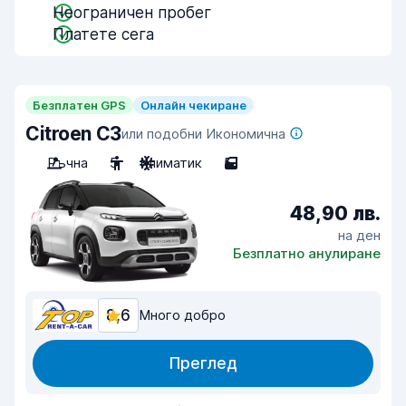
Неограничен пробег
Платете сега
Безплатен GPS
Онлайн чекиране
Citroen C3
или подобни Икономична
Ръчна
5
Климатик
5
48,90 лв.
на ден
Безплатно анулиране
8,6
Много добро
Преглед