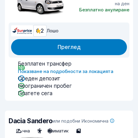
на ден
Безплатно анулиране
6,2
Лошо
Преглед
Безплатен трансфер
Показване на подробности за локацията
Среден депозит
Неограничен пробег
Платете сега
Dacia Sandero
или подобни Икономична
Ръчна
5
Климатик
5