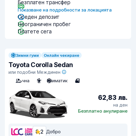
Безплатен трансфер
Показване на подробности за локацията
Среден депозит
Неограничен пробег
Платете сега
Зимни гуми
Онлайн чекиране
Toyota Corolla Sedan
или подобни Междинен
Ръчна
5
Климатик
4
62,83 лв.
на ден
Безплатно анулиране
8,2
Добро