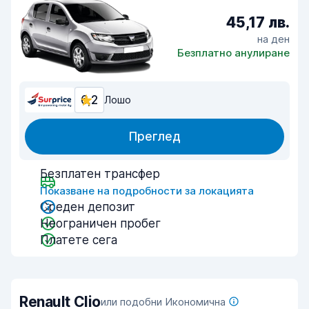
45,17 лв.
на ден
Безплатно анулиране
6,2
Лошо
Преглед
Безплатен трансфер
Показване на подробности за локацията
Среден депозит
Неограничен пробег
Платете сега
Renault Clio
или подобни Икономична