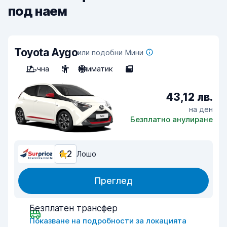
под наем
Toyota Aygo
или подобни Мини
Ръчна
5
Климатик
5
43,12 лв.
на ден
Безплатно анулиране
6,2
Лошо
Преглед
Безплатен трансфер
Показване на подробности за локацията