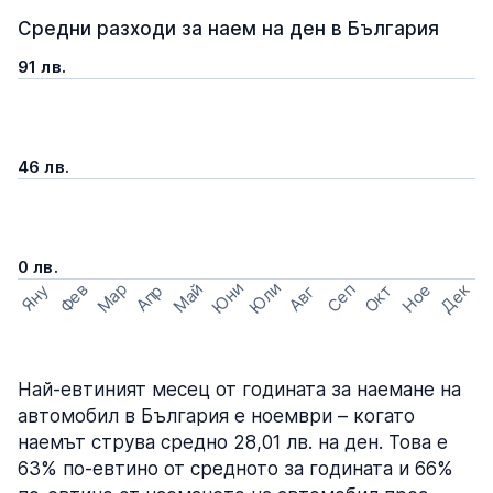
Средни разходи за наем на ден в България
91 лв.
46 лв.
0 лв.
Юни
Юли
Мар
Май
Ное
Дек
Фев
Сеп
Окт
Апр
Яну
Авг
Най-евтиният месец от годината за наемане на
автомобил в България е ноември – когато
наемът струва средно 28,01 лв. на ден. Това е
63% по-евтино от средното за годината и 66%