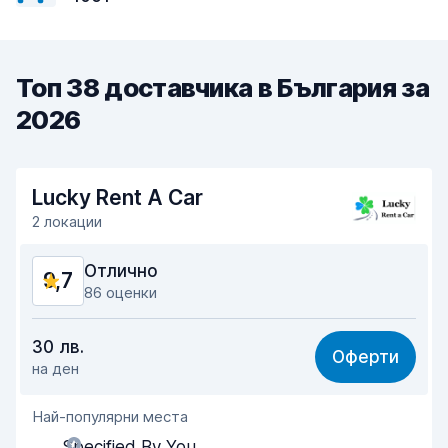
Топ 38 доставчика в България за
2026
Lucky Rent A Car
2 локации
Отлично
9,7
86 оценки
Съотношение цена-качество
9,6
30 лв.
Оферти
на ден
Лесно намиране
9,8
Най-популярни места
Отзивчивост на агента
9,7
Specified By You