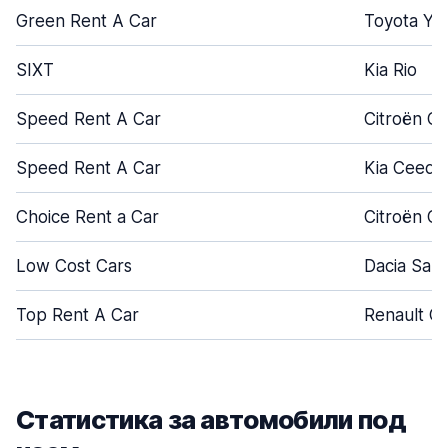
Green Rent A Car
Toyota Yar
SIXT
Kia Rio
Speed Rent A Car
Citroën C
Speed Rent A Car
Kia Ceed
Choice Rent a Car
Citroën C
Low Cost Cars
Dacia San
Top Rent A Car
Renault Cl
Статистика за автомобили под