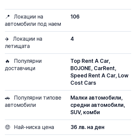
📍
Локации на
106
автомобили под наем
✈️
Локации на
4
летищата
🔥
Популярни
Top Rent A Car,
доставчици
BOJONE, CarRent,
Speed Rent A Car, Low
Cost Cars
🚗
Популярни типове
Малки автомобили,
автомобили
средни автомобили,
SUV, комби
🤑
Най-ниска цена
36 лв. на ден