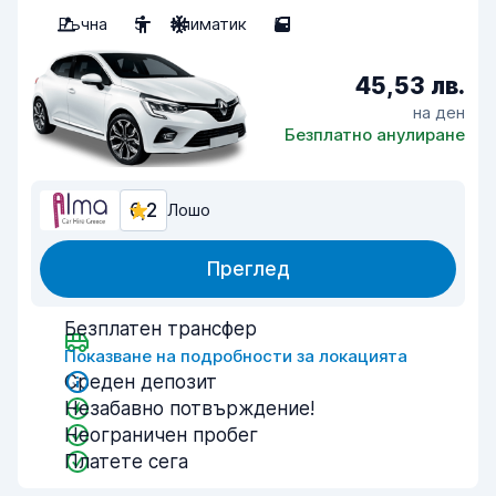
Ръчна
5
Климатик
5
45,53 лв.
на ден
Безплатно анулиране
6,2
Лошо
Преглед
Безплатен трансфер
Показване на подробности за локацията
Среден депозит
Незабавно потвърждение!
Неограничен пробег
Платете сега