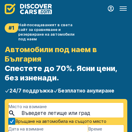
Най‑посещаваният в света
#1
сайт за сравняване и
резервиране на автомобили
под наем
Автомобили под наем в
България
Спестете до 70%. Ясни цени,
без изненади.
24/7 поддръжка
Безплатно анулиране
Място на взимане
Връщане на автомобила на същото място
Дата на взимане
Време