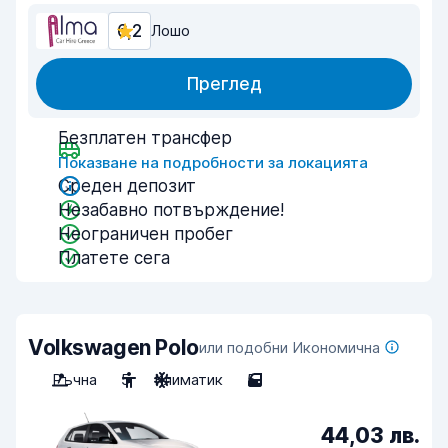
6,2
Лошо
Преглед
Безплатен трансфер
Показване на подробности за локацията
Среден депозит
Незабавно потвърждение!
Неограничен пробег
Платете сега
Volkswagen Polo
или подобни Икономична
Ръчна
5
Климатик
5
44,03 лв.