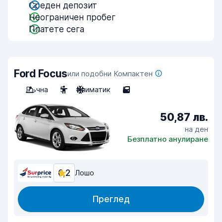
Среден депозит
Неограничен пробег
Платете сега
Ford Focus
или подобни Компактен
Ръчна
5
Климатик
5
50,87 лв.
на ден
Безплатно анулиране
6,2
Лошо
Преглед