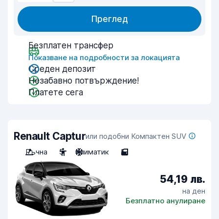
Преглед
Безплатен трансфер
Показване на подробности за локацията
Среден депозит
Незабавно потвърждение!
Платете сега
Renault Captur
или подобни Компактен SUV
Ръчна
5
Климатик
5
54,19 лв.
на ден
Безплатно анулиране