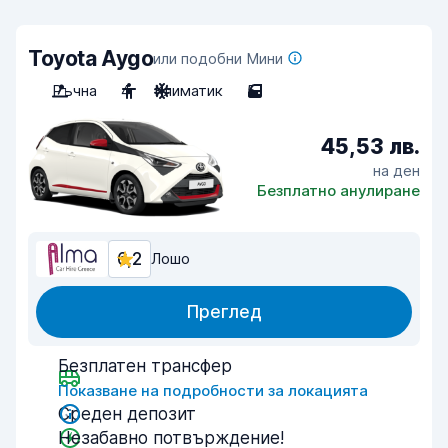
Toyota Aygo
или подобни Мини
Ръчна
4
Климатик
5
45,53 лв.
на ден
Безплатно анулиране
6,2
Лошо
Преглед
Безплатен трансфер
Показване на подробности за локацията
Среден депозит
Незабавно потвърждение!