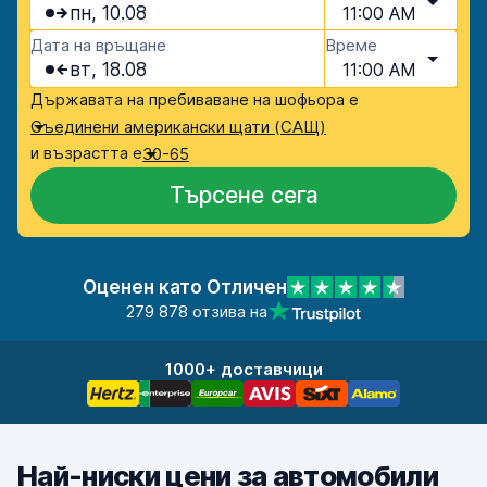
пн, 10.08
11:00 AM
Дата на връщане
Време
вт, 18.08
11:00 AM
Държавата на пребиваване на шофьора е
Съединени американски щати (САЩ)
и възрастта е
30-65
Търсене сега
Оценен като Отличен
279 878 отзива на
1000+ доставчици
Най-ниски цени за автомобили