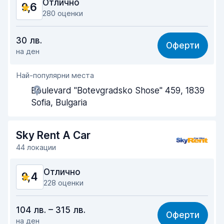
Отлично
9,6
Състояние на автомобила
9,6
280 оценки
Съотношение цена-качество
9,5
30 лв.
Оферти
на ден
Лесно намиране
9,3
Най-популярни места
Отзивчивост на агента
9,8
Boulevard "Botevgradsko Shose" 459, 1839
Скорост на изкачване
9,4
Sofia, Bulgaria
Скорост на спускане
9,7
Sky Rent A Car
Чистота на автомобила
9,8
44 локации
Състояние на автомобила
9,6
Отлично
9,4
228 оценки
Съотношение цена-качество
9,4
104 лв. – 315 лв.
Оферти
на ден