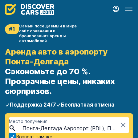
Самый посещаемый в мире
#1
сайт сравнения и
бронирования аренды
автомобилей
Аренда авто в аэропорту
Понта-Делгада
Сэкономьте до 70 %.
Прозрачные цены, никаких
сюрпризов.
Поддержка 24/7
Бесплатная отмена
Место получения
Понта-Делгада Аэропорт (PDL), Понта-Делгада, Португалия - Азорские острова
Возврат там же