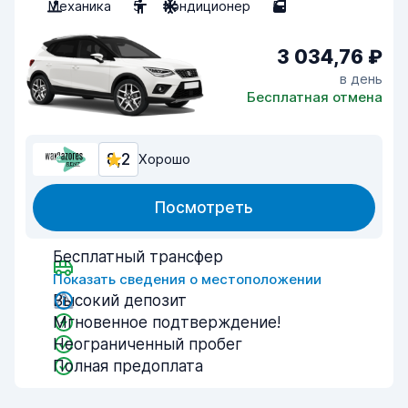
Механика
5
Кондиционер
5
3 034,76 ₽
в день
Бесплатная отмена
8,2
Хорошо
Посмотреть
Бесплатный трансфер
Показать сведения о местоположении
Высокий депозит
Мгновенное подтверждение!
Неограниченный пробег
Полная предоплата