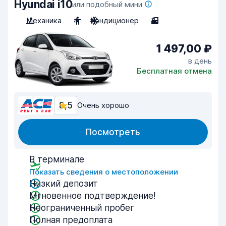
Hyundai i10
или подобный мини
Механика
4
Кондиционер
3
1 497,00 ₽
в день
Бесплатная отмена
8,5
Очень хорошо
Посмотреть
В терминале
Показать сведения о местоположении
Низкий депозит
Мгновенное подтверждение!
Неограниченный пробег
Полная предоплата