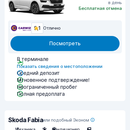
в день
Бесплатная отмена
9,1
Отлично
Посмотреть
В терминале
Показать сведения о местоположении
Средний депозит
Мгновенное подтверждение!
Неограниченный пробег
Полная предоплата
Skoda Fabia
или подобный Эконом
Механика
5
Кондиционер
5