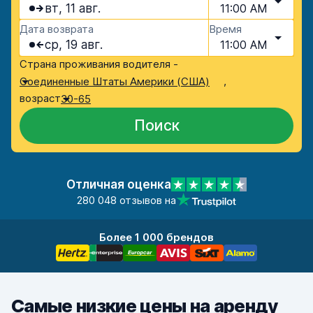
вт, 11 авг.
11:00 AM
Дата возврата
Время
ср, 19 авг.
11:00 AM
Страна проживания водителя -
,
Соединенные Штаты Америки (США)
возраст
30-65
Поиск
Отличная оценка
280 048 отзывов на
Более 1 000 брендов
Самые низкие цены на аренду