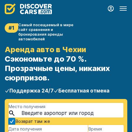
Самый посещаемый в мире
#1
сайт сравнения и
бронирования аренды
автомобилей
Аренда авто в Чехии
Сэкономьте до 70 %.
Прозрачные цены, никаких
сюрпризов.
Поддержка 24/7
Бесплатная отмена
Место получения
Возврат там же
Дата получения
Время