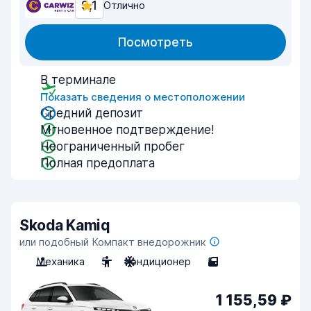
9,1
Отлично
Посмотреть
В терминале
Показать сведения о местоположении
Средний депозит
Мгновенное подтверждение!
Неограниченный пробег
Полная предоплата
Skoda Kamiq
или подобный Компакт внедорожник
Механика
5
Кондиционер
5
1 155,59 ₽