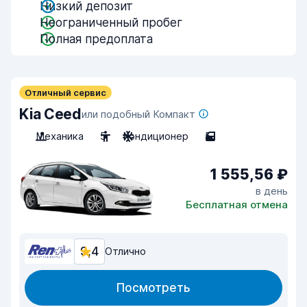
Низкий депозит
Неограниченный пробег
Полная предоплата
Отличный сервис
Kia Ceed
или подобный Компакт
Механика
5
Кондиционер
5
1 555,56 ₽
в день
Бесплатная отмена
9,4
Отлично
Посмотреть