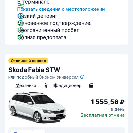
В терминале
Показать сведения о местоположении
Низкий депозит
Мгновенное подтверждение!
Неограниченный пробег
Полная предоплата
Отличный сервис
Skoda Fabia STW
или подобный Эконом Универсал
Механика
5
Кондиционер
5
1 555,56 ₽
в день
Бесплатная отмена