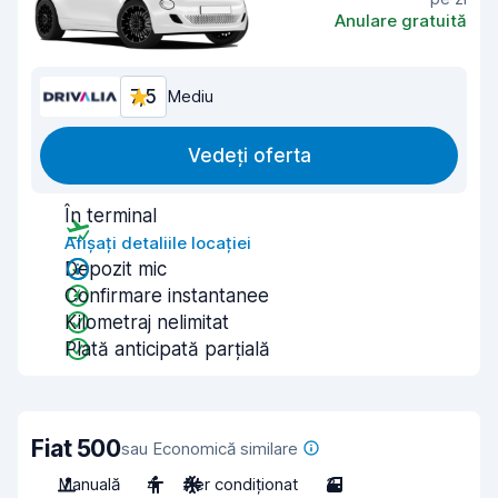
Anulare gratuită
7,5
Mediu
Vedeți oferta
În terminal
Afișați detaliile locației
Depozit mic
Confirmare instantanee
Kilometraj nelimitat
Plată anticipată parțială
Fiat 500
sau Economică similare
Manuală
4
Aer condiționat
3