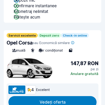
Depozit mic
Confirmare instantanee
Kilometraj nelimitat
Plătește acum
Servicii excelente
Depozit zero
Check-in online
Opel Corsa
sau Economică similare
Manuală
5
Aer condiționat
5
147,87 RON
pe zi
Anulare gratuită
9,4
Excelent
Vedeți oferta