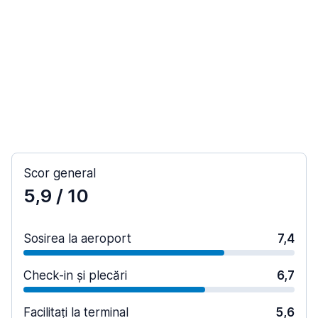
Scor general
5,9
/ 10
Sosirea la aeroport
7,4
Check-in și plecări
6,7
Facilitați la terminal
5,6