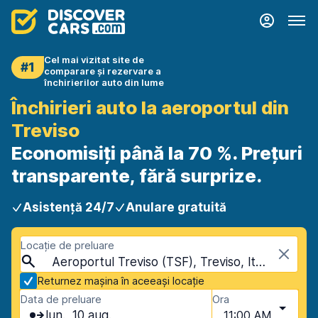
Cel mai vizitat site de
#1
comparare și rezervare a
închirierilor auto din lume
Închirieri auto la aeroportul din
Treviso
Economisiți până la 70 %. Prețuri
transparente, fără surprize.
Asistență 24/7
Anulare gratuită
Locație de preluare
Aeroportul Treviso (TSF), Treviso, Italia-continentală
Returnez mașina în aceeași locație
Data de preluare
Ora
lun., 10 aug.
11:00 AM