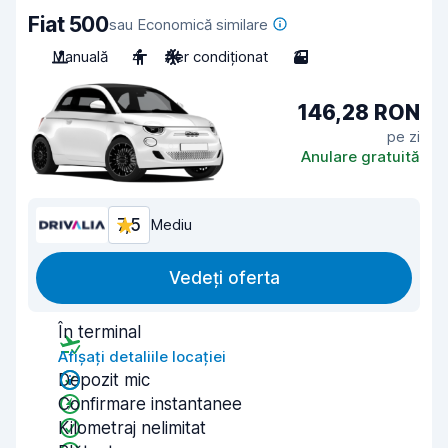
Fiat 500
sau Economică similare
Manuală
4
Aer condiționat
3
146,28 RON
pe zi
Anulare gratuită
7,5
Mediu
Vedeți oferta
În terminal
Afișați detaliile locației
Depozit mic
Confirmare instantanee
Kilometraj nelimitat