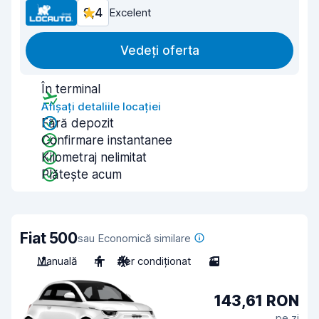
9,4
Excelent
Vedeți oferta
În terminal
Afișați detaliile locației
Fără depozit
Confirmare instantanee
Kilometraj nelimitat
Plătește acum
Fiat 500
sau Economică similare
Manuală
4
Aer condiționat
3
143,61 RON
pe zi