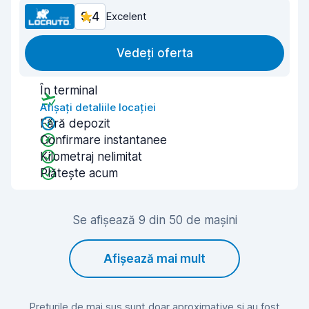
9,4
Excelent
Vedeți oferta
În terminal
Afișați detaliile locației
Fără depozit
Confirmare instantanee
Kilometraj nelimitat
Plătește acum
Se afișează 9 din 50 de mașini
Afișează mai mult
Prețurile de mai sus sunt doar aproximative și au fost