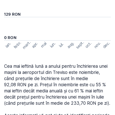
129 RON
0 RON
mart.
sept.
febr.
dec.
aug.
nov.
oct.
apr.
mai
ian.
iun.
iul.
Cea mai ieftină lună a anului pentru închirierea unei
mașini la aeroportul din Treviso este noiembrie,
când prețurile de închiriere sunt în medie
92,08 RON pe zi. Prețul în noiembrie este cu 55 %
mai ieftin decât media anuală și cu 61 % mai ieftin
decât prețul pentru închirierea unei mașini în iulie
(când prețurile sunt în medie de 233,70 RON pe zi).