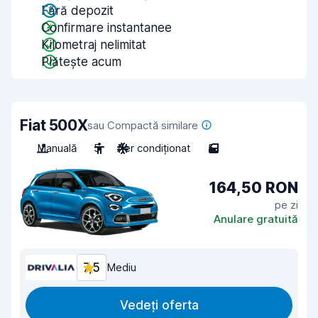
Fără depozit
Confirmare instantanee
Kilometraj nelimitat
Plătește acum
Fiat 500X
sau Compactă similare
Manuală
5
Aer condiționat
5
164,50 RON
pe zi
Anulare gratuită
7,5
Mediu
Vedeți oferta