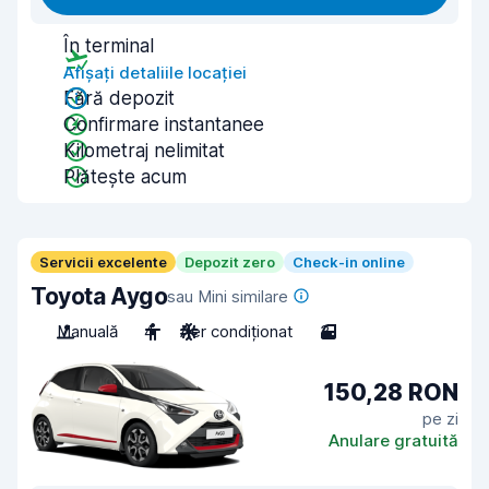
În terminal
Afișați detaliile locației
Fără depozit
Confirmare instantanee
Kilometraj nelimitat
Plătește acum
Servicii excelente
Depozit zero
Check-in online
Toyota Aygo
sau Mini similare
Manuală
4
Aer condiționat
3
150,28 RON
pe zi
Anulare gratuită