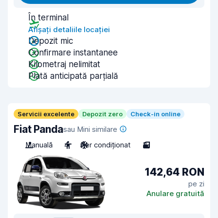
În terminal
Afișați detaliile locației
Depozit mic
Confirmare instantanee
Kilometraj nelimitat
Plată anticipată parțială
Servicii excelente
Depozit zero
Check-in online
Fiat Panda
sau Mini similare
Manuală
4
Aer condiționat
3
142,64 RON
pe zi
Anulare gratuită