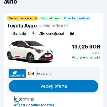
auto
Servicii excelente
Depozit zero
Check-in online
Toyota Aygo
sau Mini similare
Manuală
4
Aer condiționat
3
137,25 RON
pe zi
Anulare gratuită
9,4
Excelent
Vedeți oferta
În terminal
Afișați detaliile locației