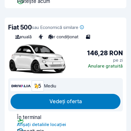
Plătește acum
Fiat 500
sau Economică similare
Manuală
4
Aer condiționat
3
146,28 RON
pe zi
Anulare gratuită
7,5
Mediu
Vedeți oferta
În terminal
Afișați detaliile locației