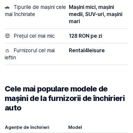
🚗
Tipurile de mașini cele
Mașini mici, mașini
mai închiriate
medii, SUV-uri, mașini
mari
🤑
Prețul cel mai mic
128 RON pe zi
👛
Furnizorul cel mai
Rental4leisure
ieftin
Cele mai populare modele de
mașini de la furnizorii de închirieri
auto
Agenție de închirieri
Model
U