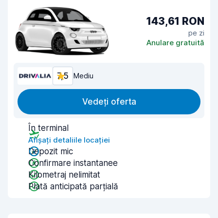
143,61 RON
pe zi
Anulare gratuită
7,5
Mediu
Vedeți oferta
În terminal
Afișați detaliile locației
Depozit mic
Confirmare instantanee
Kilometraj nelimitat
Plată anticipată parțială