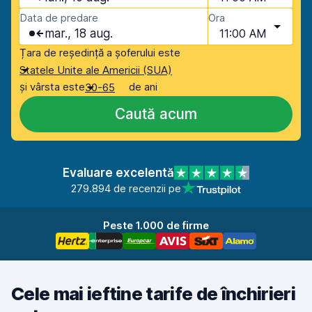
Data de predare
Ora
mar., 18 aug.
11:00 AM
Țara de reședință a șoferului este
Statele Unite ale Americii (SUA)
și vârsta este
de ani
30-65
Caută acum
Evaluare excelentă
279.894 de recenzii pe
Peste 1.000 de firme
Cele mai ieftine tarife de închirieri