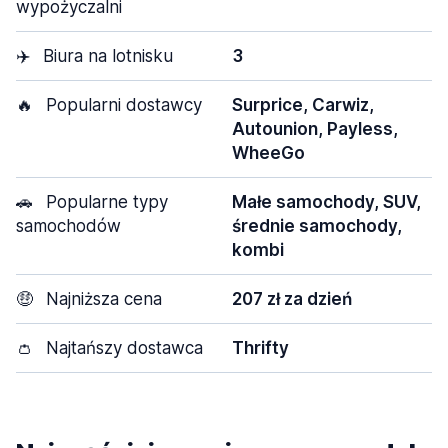
wypożyczalni
✈️
Biura na lotnisku
3
🔥
Popularni dostawcy
Surprice, Carwiz,
Autounion, Payless,
WheeGo
🚗
Popularne typy
Małe samochody, SUV,
samochodów
średnie samochody,
kombi
🤑
Najniższa cena
207 zł za dzień
👛
Najtańszy dostawca
Thrifty