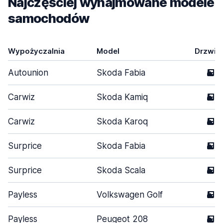
Najczęściej wynajmowane modele
samochodów
Wypożyczalnia
Model
Drzwi
Autounion
Skoda Fabia
5
Carwiz
Skoda Kamiq
5
Carwiz
Skoda Karoq
5
Surprice
Skoda Fabia
5
Surprice
Skoda Scala
5
Payless
Volkswagen Golf
5
Payless
Peugeot 208
5