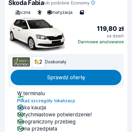
Skoda Fabia
lub podobne Economy
Ręczna
5
Klimatyzacja
5
119,80 zł
za dzień
Darmowe anulowanie
9,2
Doskonały
Sprawdź ofertę
W terminalu
Pokaż szczegóły lokalizacji
Niska kaucja
Natychmiastowe potwierdzenie!
Nieograniczony przebieg
Pełna przedpłata