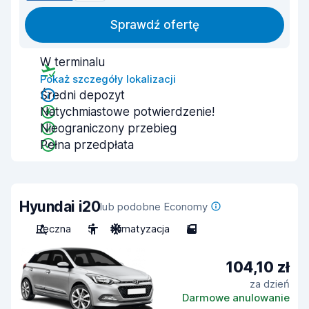
Sprawdź ofertę
W terminalu
Pokaż szczegóły lokalizacji
Średni depozyt
Natychmiastowe potwierdzenie!
Nieograniczony przebieg
Pełna przedpłata
Hyundai i20
lub podobne Economy
Ręczna
5
Klimatyzacja
5
104,10 zł
za dzień
Darmowe anulowanie