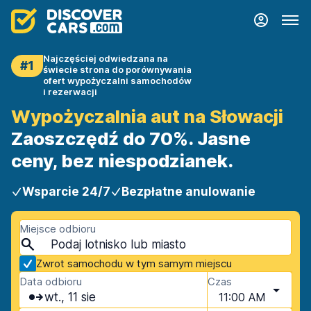
Najczęściej odwiedzana na
#1
świecie strona do porównywania
ofert wypożyczalni samochodów
i rezerwacji
Wypożyczalnia aut na Słowacji
Zaoszczędź do 70%. Jasne
ceny, bez niespodzianek.
Wsparcie 24/7
Bezpłatne anulowanie
Miejsce odbioru
Zwrot samochodu w tym samym miejscu
Data odbioru
Czas
wt., 11 sie
11:00 AM