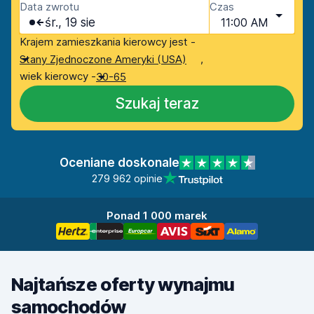
Data zwrotu
Czas
śr., 19 sie
11:00 AM
Krajem zamieszkania kierowcy jest -
,
Stany Zjednoczone Ameryki (USA)
wiek kierowcy -
30-65
Szukaj teraz
Oceniane doskonale
279 962 opinie
Ponad 1 000 marek
Najtańsze oferty wynajmu
samochodów