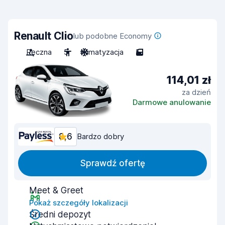
Renault Clio
lub podobne Economy
Ręczna
5
Klimatyzacja
5
114,01 zł
za dzień
Darmowe anulowanie
8,6
Bardzo dobry
Sprawdź ofertę
Meet & Greet
Pokaż szczegóły lokalizacji
Średni depozyt