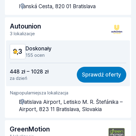
Ivanská Cesta, 820 01 Bratislava
Szybkość odbioru
9,7
Szybkość zwrotu
9,6
Autounion
3 lokalizacje
Czystość samochodu
9,5
Doskonały
9,3
Stan samochodu
9,5
155 ocen
Stosunek jakości do ceny
9,2
448 zł – 1028 zł
Sprawdź oferty
za dzień
Łatwość znalezienia
8,7
Najpopularniejsza lokalizacja
Pomocność przedstawiciela
9,3
Bratislava Airport, Letisko M. R. Štefánika –
Szybkość odbioru
9,5
Airport, 823 11 Bratislava, Slovakia
Szybkość zwrotu
9,5
GreenMotion
Czystość samochodu
9,2