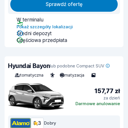
Sprawdź ofertę
W terminalu
Pokaż szczegóły lokalizacji
Średni depozyt
Częściowa przedpłata
Hyundai Bayon
lub podobne Compact SUV
Automatyczna
5
Klimatyzacja
5
157,77 zł
za dzień
Darmowe anulowanie
8,3
Dobry