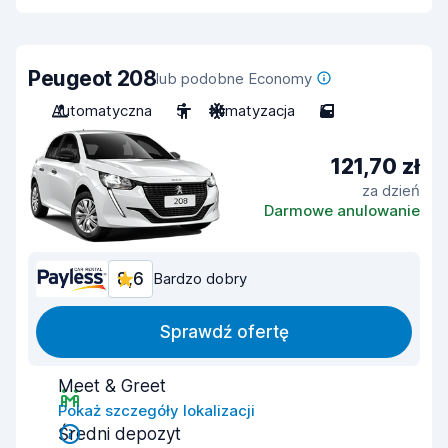
Peugeot 208
lub podobne Economy
Automatyczna
5
Klimatyzacja
5
121,70 zł
za dzień
Darmowe anulowanie
8,6
Bardzo dobry
Sprawdź ofertę
Meet & Greet
Pokaż szczegóły lokalizacji
Średni depozyt