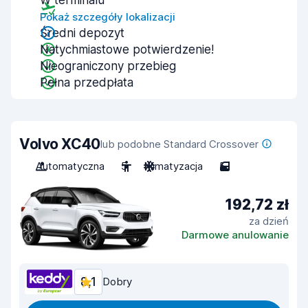
W terminalu
Pokaż szczegóły lokalizacji
Średni depozyt
Natychmiastowe potwierdzenie!
Nieograniczony przebieg
Pełna przedpłata
Volvo XC40
lub podobne Standard Crossover
Automatyczna
5
Klimatyzacja
5
192,72 zł
za dzień
Darmowe anulowanie
8,1
Dobry