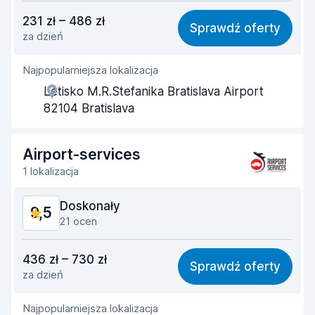
Stosunek jakości do ceny
9,1
231 zł – 486 zł
Sprawdź oferty
za dzień
Łatwość znalezienia
9,6
Najpopularniejsza lokalizacja
Pomocność przedstawiciela
9,5
Letisko M.R.Stefanika Bratislava Airport
Szybkość odbioru
9,5
82104 Bratislava
Szybkość zwrotu
9,6
Airport-services
Czystość samochodu
9,6
1 lokalizacja
Stan samochodu
9,6
Doskonały
9,5
21 ocen
Stosunek jakości do ceny
9,3
436 zł – 730 zł
Sprawdź oferty
za dzień
Łatwość znalezienia
9,6
Najpopularniejsza lokalizacja
Pomocność przedstawiciela
9,6