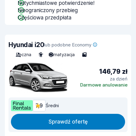
Natychmiastowe potwierdzenie!
Nieograniczony przebieg
Częściowa przedpłata
Hyundai i20
lub podobne Economy
Ręczna
5
Klimatyzacja
5
146,79 zł
za dzień
Darmowe anulowanie
7,9
Średni
Sprawdź ofertę