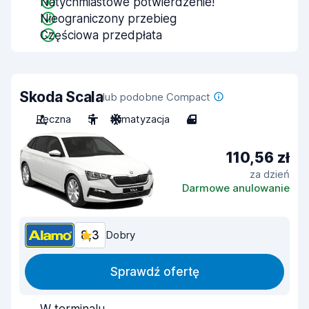
Natychmiastowe potwierdzenie!
Nieograniczony przebieg
Częściowa przedpłata
Skoda Scala
lub podobne Compact
Ręczna
5
Klimatyzacja
4
110,56 zł
za dzień
Darmowe anulowanie
8,3
Dobry
Sprawdź ofertę