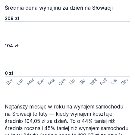
Średnia cena wynajmu za dzień na Słowacji
208 zł
104 zł
0 zł
Cze
Mar
Wrz
Paź
Kwi
Maj
Gru
Sty
Lut
Lip
Sie
Lis
Najtańszy miesiąc w roku na wynajem samochodu
na Słowacji to luty — kiedy wynajem kosztuje
średnio 104,05 zł za dzień. To o 44% taniej niż
średnia roczna i 45% taniej niż wynajem samochodu