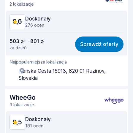
2 lokalizacje
Doskonały
9,6
276 ocen
Stosunek jakości do ceny
9,5
503 zł – 801 zł
Sprawdź oferty
za dzień
Łatwość znalezienia
9,4
Najpopularniejsza lokalizacja
Pomocność przedstawiciela
9,7
Ivanska Cesta 16913, 820 01 Ruzinov,
Szybkość odbioru
9,5
Slovakia
Szybkość zwrotu
9,7
WheeGo
Czystość samochodu
9,7
3 lokalizacje
Stan samochodu
9,8
Doskonały
9,5
181 ocen