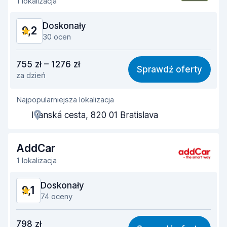
1 lokalizacja
Stan samochodu
9,5
Doskonały
9,2
30 ocen
Stosunek jakości do ceny
8,9
755 zł – 1276 zł
Sprawdź oferty
za dzień
Łatwość znalezienia
9,0
Najpopularniejsza lokalizacja
Pomocność przedstawiciela
8,8
Ivanská cesta, 820 01 Bratislava
Szybkość odbioru
9,1
Szybkość zwrotu
9,6
AddCar
1 lokalizacja
Czystość samochodu
9,5
Doskonały
9,1
Stan samochodu
9,4
74 oceny
Stosunek jakości do ceny
8,5
798 zł