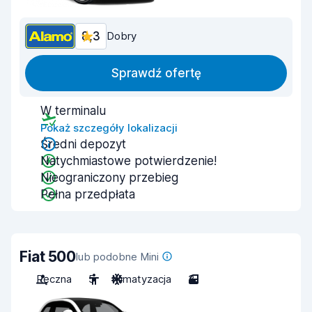
8,3
Dobry
Sprawdź ofertę
W terminalu
Pokaż szczegóły lokalizacji
Średni depozyt
Natychmiastowe potwierdzenie!
Nieograniczony przebieg
Pełna przedpłata
Fiat 500
lub podobne Mini
Ręczna
5
Klimatyzacja
3