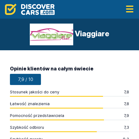
Viaggiare
Opinie klientów na całym świecie
7,9 / 10
Stosunek jakości do ceny
7,8
Łatwość znalezienia
7,8
Pomocność przedstawiciela
7,9
Szybkość odbioru
7,3